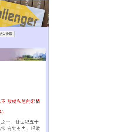
…
不 放縱私慾的邪情
4）
中之一。廿世紀五十
常 有勁有力。唱歌