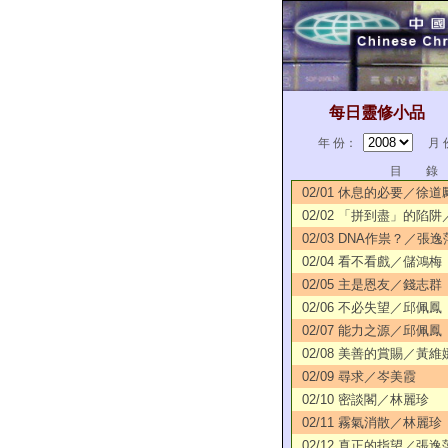
每日靈修小品
年 份：
月 
目 錄
02/01 休息的必要／徐道
02/02 「拼到盡」的陷
02/03 DNA作祟？／張逸
02/04 看不看戲／儲鴻梅
02/05 主是恩友／錢志群
02/06 不必失望／邱佩鳳
02/07 能力之源／邱佩鳳
02/08 美善的賞賜／黃維
02/09 尋求／岑美霞
02/10 密談閣／林麗珍
02/11 霧氣消散／林麗珍
02/12 真正的指望／張逸