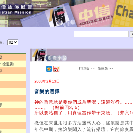
份：
勵
阱／徐道勵
打印版 >>
简体版 >>
萍
2008年2月13日
音樂的選擇
神的旨意就是要你們成為聖潔，遠避淫行。
…
娜
……
。 （帖前四3, 5）
所以要站穩了，用真理當作帶子束腰。（弗六1
撒但在末世用很多方法迷惑人心，搖滾樂是其
年代中期，搖滾樂闖入了流行樂壇，它的節奏異
萍