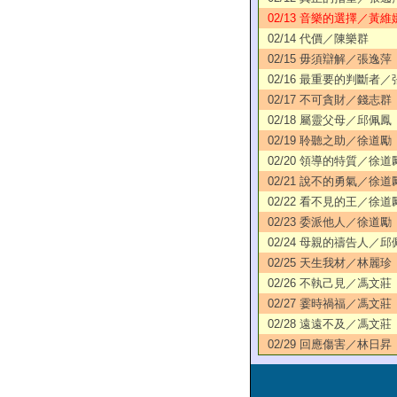
02/13 音樂的選擇／黃維
02/14 代價／陳樂群
02/15 毋須辯解／張逸萍
02/16 最重要的判斷者
02/17 不可貪財／錢志群
02/18 屬靈父母／邱佩鳳
02/19 聆聽之助／徐道勵
02/20 領導的特質／徐道
02/21 說不的勇氣／徐道
02/22 看不見的王／徐道
02/23 委派他人／徐道勵
02/24 母親的禱告人／邱
02/25 天生我材／林麗珍
02/26 不執己見／馮文莊
02/27 霎時禍福／馮文莊
02/28 遠遠不及／馮文莊
02/29 回應傷害／林日昇