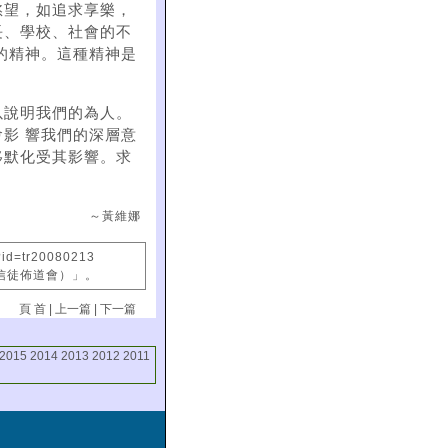
慾望，如追求享樂，
長、學校、社會的不
的精神。這種精神是
以說明我們的為人。
影 響我們的深層意
移默化受其影響。求
～黃維娜
?id=tr20080213
國信徒佈道會）」。
頁 首
|
上一篇
|
下一篇
2015
2014
2013
2012
2011