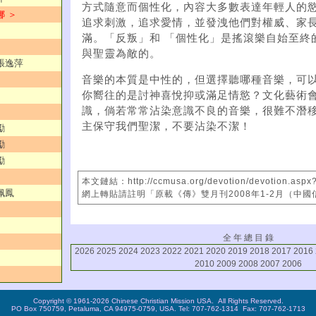
方式隨意而個性化，內容大多數表達年輕人的
娜 ＞
追求刺激，追求愛情，並發洩他們對權威、家
滿。「反叛」和 「個性化」是搖滾樂自始至終
與聖靈為敵的。
／張逸萍
音樂的本質是中性的，但選擇聽哪種音樂，可
你嚮往的是討神喜悅抑或滿足情慾？文化藝術會
識，倘若常常沾染意識不良的音樂，很難不潛
主保守我們聖潔，不要沾染不潔！
勵
勵
勵
本文鏈結：http://ccmusa.org/devotion/devotion.aspx
佩鳳
網上轉貼請註明「原載《傳》雙月刊2008年1-2月（中
全 年 總 目 錄
2026
2025
2024
2023
2022
2021
2020
2019
2018
2017
2016
2010
2009
2008
2007
2006
Copyright © 1961-2026 Chinese Christian Mission USA. All Rights Reserved.
PO Box 750759, Petaluma, CA 94975-0759, USA. Tel: 707-762-1314 Fax: 707-762-1713