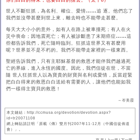
你們白白的得來，也要白白的捨去。（太十8）
……
世人不斷狂抓，為名利、權位、愛情
追 逐。他們忘了
我們並沒帶甚麼到世上來，離去時也不能帶走甚麼。
每天大大小小的意外，如有人在路上被車撞死；有人在火
……
災中喪命；因地震死亡；有人被診斷患了末期癌症
這
些都告訴我們，死亡隨時臨到。狂抓這世界又有甚麼用
呢？世界並不是不朽的。我們不能帶走家裡的一樣東西。
聖經告訴我們，只有主耶穌基督的救恩才能伴我們越過死
亡的界線，進入永恆的國度。因此，我們信徒在世，不當
隨 世人狂抓世人以為寶貴的財寶與名利或愛情，反當趕緊
把白白得來的救恩白白送給有需要的人，讓他們也能如我
們一樣得主寶貝的救恩！
～岑美霞
本文鏈結：http://ccmusa.org/devotion/devotion.aspx?
id=tr20071108
網上轉貼請註明「原載《傳》雙月刊2007年11-12月（中國信徒佈道
會）」。
頁 首
|
上一篇
|
下一篇