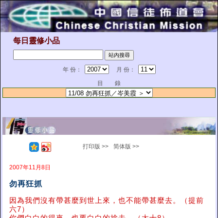
每日靈修小品
年 份：
月 份：
目 錄
打印版 >>
简体版 >>
2007年11月8日
勿再狂抓
因為我們沒有帶甚麼到世上來，也不能帶甚麼去。（提前
六7）