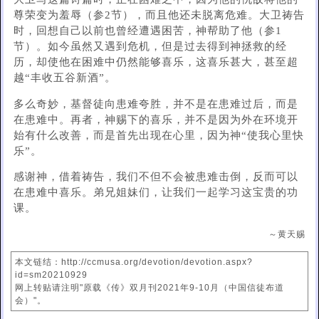
尊荣变为羞辱（参2节），而且他还未脱离危难。大卫祷告
时，回想自己以前也曾经遭遇困苦，神帮助了他（参1
节）。如今虽然又遇到危机，但是过去得到神拯救的经
历，却使他在困难中仍然能够喜乐，这喜乐甚大，甚至超
越“丰收五谷新酒”。
多么奇妙，基督徒向患难夸胜，并不是在患难过后，而是
在患难中。再者，神赐下的喜乐，并不是因为外在环境开
始有什么改善，而是首先出现在心里，因为神“使我心里快
乐”。
感谢神，借着祷告，我们不但不会被患难击倒，反而可以
在患难中喜乐。弟兄姐妹们，让我们一起学习这宝贵的功
课。
～黄天赐
本文链结：http://ccmusa.org/devotion/devotion.aspx?
id=sm20210929
网上转贴请注明"原载《传》双月刊2021年9-10月（中国信徒布道
会）"。