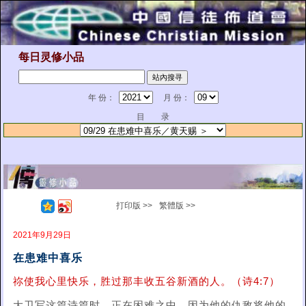
每日灵修小品
年 份：
月 份：
目 录
打印版 >>
繁體版 >>
2021年9月29日
在患难中喜乐
祢使我心里快乐，胜过那丰收五谷新酒的人。（诗4:7）
大卫写这篇诗篇时，正在困难之中，因为他的仇敌将他的