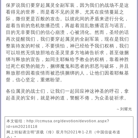
保罗说我们要穿起属灵全副军装，因为我们的战场不是这
看得见的世界，而是看不见的灵界。尤其在疫情蔓延之
际，撒但更是百般的攻击。以彼此间的矛盾来进行分化，
趁着当前的危机散播恐慌，再趁着混乱散播谎言与谣言。
目的无非要我们的信心崩溃，心被消化。然而，圣经的话
再次提醒我们，我们要穿起属灵的全副军装，现在是我们
整装待发的时候，不要惧怕，神已经给予我们权柄，我们
可以坦然无惧放胆地在圣灵里多方地祷告祈求，甚至做捆
绑与释放的宣告，如同主耶稣给予教会的权柄，靠着神胜
过死亡权势的能力，捆绑魔鬼和恶者的邪恶与破坏，并且
释放那些因着疫情而被恐惧捆绑的人，让他们因着耶稣基
督，信心坚定，重燃盼望。
各位属灵的战士们，让我们一起回应神这神圣的呼召，拿
起圣灵的宝剑，就是神的道，警醒不倦，为众圣徒祈求。
～刘耀光
本文链结：http://ccmusa.org/devotion/devotion.aspx?
id=sm20210118
网上转贴请注明"原载《传》双月刊2021年1-2月（中国信徒布道
会）"。