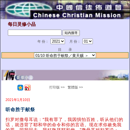
每日灵修小品
年 份：
月 份：
目 录
打印版 >>
繁體版 >>
2021年1月10日
听命胜于献祭
扫罗对撒母耳说：“我有罪了，我因惧怕百姓，听从他们的
话，就违背了耶和华的命令和你的言语。现在求你赦免我