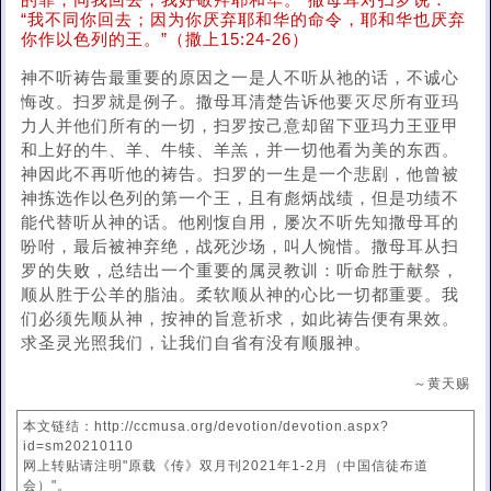
的罪，同我回去，我好敬拜耶和华。”撒母耳对扫罗说：
“我不同你回去；因为你厌弃耶和华的命令，耶和华也厌弃
你作以色列的王。”（撒上15:24-26）
神不听祷告最重要的原因之一是人不听从祂的话，不诚心
悔改。扫罗就是例子。撒母耳清楚告诉他要灭尽所有亚玛
力人并他们所有的一切，扫罗按己意却留下亚玛力王亚甲
和上好的牛、羊、牛犊、羊羔，并一切他看为美的东西。
神因此不再听他的祷告。扫罗的一生是一个悲剧，他曾被
神拣选作以色列的第一个王，且有彪炳战绩，但是功绩不
能代替听从神的话。他刚愎自用，屡次不听先知撒母耳的
吩咐，最后被神弃绝，战死沙场，叫人惋惜。撒母耳从扫
罗的失败，总结出一个重要的属灵教训：听命胜于献祭，
顺从胜于公羊的脂油。柔软顺从神的心比一切都重要。我
们必须先顺从神，按神的旨意祈求，如此祷告便有果效。
求圣灵光照我们，让我们自省有没有顺服神。
～黄天赐
本文链结：http://ccmusa.org/devotion/devotion.aspx?
id=sm20210110
网上转贴请注明"原载《传》双月刊2021年1-2月（中国信徒布道
会）"。