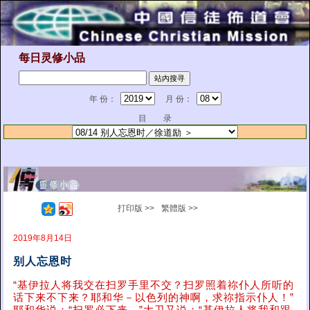
每日灵修小品
年 份：
月 份：
目 录
打印版 >>
繁體版 >>
2019年8月14日
别人忘恩时
“基伊拉人将我交在扫罗手里不交？扫罗照着祢仆人所听的
话下来不下来？耶和华－以色列的神啊，求祢指示仆人！”