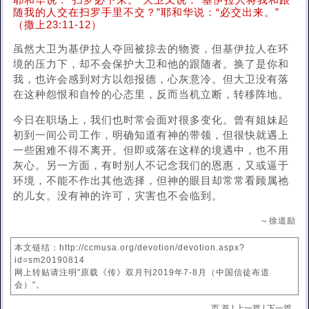
耶和华说：“扫罗必下来。”大卫又说：“基伊拉人将我和跟
随我的人交在扫罗手里不交？”耶和华说：“必交出来。”
（撒上23:11-12）
虽然大卫为基伊拉人夺回被掠去的物资，但基伊拉人在环
境的压力下，却不会保护大卫和他的跟随者。换了是你和
我，也许会感到对方以怨报德，心灰意冷。但大卫没有落
在这种怨恨和自怜的心态里，反而当机立断，转移阵地。
今日在职场上，我们也时常会面对很多变化。曾有姐妹起
初到一间公司工作，明确知道有神的带领，但很快就遇上
一些困难不得不离开。但即或落在这样的境遇中，也不用
灰心。另一方面，有时别人不记念我们的恩惠，又或逼于
环境，不能不作出其他选择，但神的眼目却常常看顾属祂
的儿女。没有神的许可，灾害也不会临到。
～徐道励
本文链结：http://ccmusa.org/devotion/devotion.aspx?
id=sm20190814
网上转贴请注明"原载《传》双月刊2019年7-8月（中国信徒布道
会）"。
页 首
|
上一篇
|
下一篇