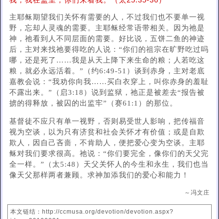
我；我在监里，你们来看我。（太25:35-36）
主耶稣期望我们关怀有需要的人，不过我们也不要单一视
野，忘却人灵魂的需要。主耶稣经常语带相关。因为祂是
神，祂看到人不同层面的需要。好比说，五饼二鱼的神迹
后，主对来找祂要得吃的人说：“你们的祖宗在旷野吃过吗
哪，还是死了……我是从天上降下来生命的粮；人若吃这
粮，就必永远活着。”（约6:49-51）谈到赤身，主对老底
嘉教会说：“我劝你向我……买白衣穿上，叫你赤身的羞耻
不露出来。”（启3:18）说到监狱，祂正是被差去“报告被
掳的得释放，被囚的出监牢”（赛61:1）的那位。
基督徒不应只有单一视野，否则易受世人影响，把传福音
视为空谈，以为只有济贫和社会关怀才有价值；或是自欺
欺人，因自己吝啬，不肯助人，便把爱心变为空谈。主耶
稣对我们要求很高。祂说：“你们要完全，像你们的天父完
全一样。”（太5:48）天父关怀人的今生和永生，我们也当
像天父那样两者兼顾。求神加添我们的爱心和能力！
～冯文庄
本文链结：http://ccmusa.org/devotion/devotion.aspx?