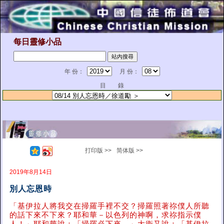
每日靈修小品
年 份：
月 份：
目 錄
打印版 >>
简体版 >>
2019年8月14日
別人忘恩時
「基伊拉人將我交在掃羅手裡不交？掃羅照著祢僕人所聽
的話下來不下來？耶和華－以色列的神啊，求祢指示僕