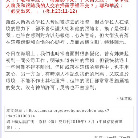
人！」耶和華說：「掃羅必下來。」大衛又說：「基伊拉
人將我和跟隨我的人交在掃羅手裡不交？」耶和華說：
「必交出來。」（撒上23:11-12）
雖然大衛為基伊拉人奪回被掠去的物資，但基伊拉人在環
境的壓力下，卻不會保護大衛和他的跟隨者。換了是你和
我，也許會感到對方以怨報德，心灰意冷。但大衛沒有落
在這種怨恨和自憐的心態裡，反而當機立斷，轉移陣地。
今日在職場上，我們也時常會面對很多變化。曾有姊妹起
初到一間公司工作，明確知道有神的帶領，但很快就遇上
一些困難不得不離開。但即或落在這樣的境遇中，也不用
灰心。另一方面，有時別人不記念我們的恩惠，又或逼於
環境，不能不作出其他選擇，但神的眼目卻常常看顧屬祂
的兒女。沒有神的許可，災害也不會臨到。
～徐道勵
本文鏈結：http://ccmusa.org/devotion/devotion.aspx?
id=tr20190814
網上轉貼請註明「原載《傳》雙月刊2019年7-8月（中國信徒佈道
會）」。
頁 首
|
上一篇
|
下一篇