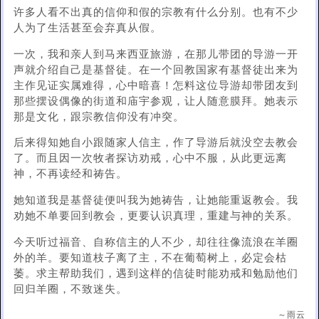
许多人看不出真的信仰和假的宗教有什么分别。也有不少
人为了生活甚至会弃真从假。
一次，我和亲人到马来西亚旅游，在那儿带团的导游一开
声就介绍自己是基督徒。在一个回教国家有基督徒出来为
主作见证实属难得，心中暗喜！怎料这位导游却带团友到
那些摆设偶像的街道和庙宇参观，让人随意膜拜。她表示
那是文化，跟宗教信仰没有冲突。
后来得知她自小跟随家人信主，作了导游后就没空去教会
了。而且因一次牧者探访劝戒，心中不服，从此更远离
神，不再读经和祷告。
她知道我是基督徒便叫我为她祷告，让她能重返教会。我
劝她不单要回到教会，更要认识真理，重建与神的关系。
今天听过福音、自称信主的人不少，却往往像流浪在羊圈
外的羊。要知道枝子离了主，不在葡萄树上，必定会枯
萎。求主帮助我们，遇到这样的信徒时能劝戒和勉励他们
回归羊圈，不致迷失。
～雨云