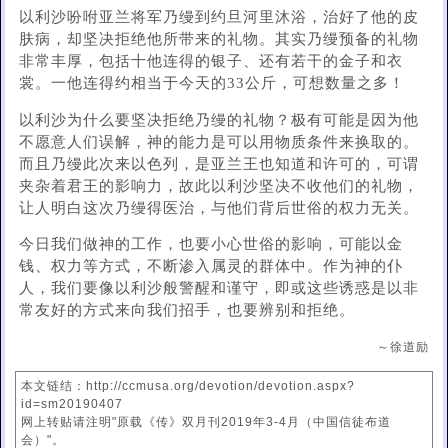
以利沙吩咐亚兰将军乃缦到约旦河里沐浴，治好了他的皮
肤病，却坚决拒绝他所带来的礼物。其实乃缦预备的礼物
非常丰厚，包括十他连得的银子、还有若干的金子和衣
裳。一他连得约相当于今天的33公斤，可想数量之多！
以利沙为什么要坚决拒绝乃缦的礼物？极有可能是因为他
不愿意人们误解，神的能力是可以用物质条件来换取的。
而且乃缦此次来以色列，是亚兰王也知道和许可的，可谓
夹杂着君王的影响力，故此以利沙坚决不收他们的礼物，
让人明白这次乃缦得医治，与他们背后世俗的权力无关。
今日我们做神的工作，也要小心世俗的影响，可能以金
钱、权力等方式，不断渗入属灵的群体中。作为神的仆
人，我们要像以利沙般警醒和谨守，即或这些诱惑是以非
常友好的方式来向我们招手，也要辨别和拒绝。
～徐道励
本文链结：http://ccmusa.org/devotion/devotion.aspx?
id=sm20190407
网上转贴请注明"原载《传》双月刊2019年3-4月（中国信徒布道
会）"。