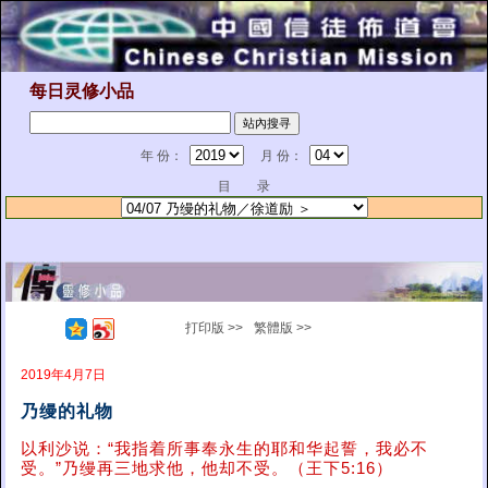
每日灵修小品
年 份：
月 份：
目 录
打印版 >>
繁體版 >>
2019年4月7日
乃缦的礼物
以利沙说：“我指着所事奉永生的耶和华起誓，我必不
受。”乃缦再三地求他，他却不受。（王下5:16）