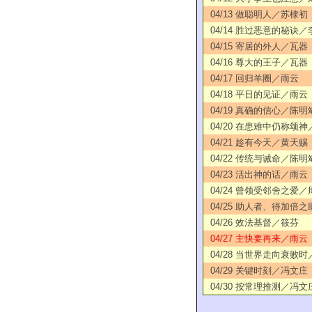
04/13 做聪明人／苏棣初
04/14 胜过恶意的秘诀
04/15 寄居的外人／瓦器
04/16 尊大的王子／瓦器
04/17 回归羊圈／雨云
04/18 平日的见证／雨云
04/19 真确的信心／陈明
04/20 在患难中仍称颂
04/21 趁有今天／黄天赐
04/22 传统与诫命／陈明
04/23 活出神的话／雨云
04/24 曾领受邻舍之爱
04/25 助人者、得加倍
04/26 效法基督／筱芬
04/27 主快要再来／雨云
04/28 当世界走向衰败
04/29 关键时刻／冯文庄
04/30 按常理推测／冯文