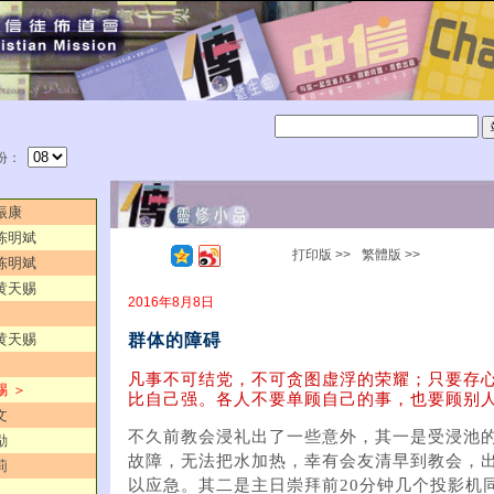
份：
振康
／陈明斌
打印版 >>
繁體版 >>
／陈明斌
／黄天赐
2016年8月8日
群体的障碍
／黄天赐
凡事不可结党，不可贪图虚浮的荣耀；只要存
赐 ＞
比自己强。各人不要单顾自己的事，也要顾别人的
文
不久前教会浸礼出了一些意外，其一是受浸池
励
故障，无法把水加热，幸有会友清早到教会，
莉
以应急。其二是主日崇拜前20分钟几个投影机