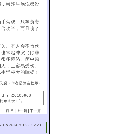
能，崇拜与施洗都没
袖手旁观，只等负责
事倍功半，而且伤了
有关。有人会不惜代
里也常起冲突（除非
中很多愤怒。箇中原
别人，且容易受伤、
体生活极大的障碍！
天赐（作者是教会牧师）
x?id=sm20160808
信徒布道会）"。
页 首
|
上一篇
|
下一篇
2015
2014
2013
2012
2011