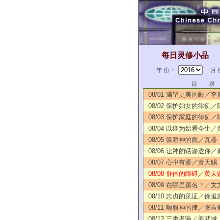
每日灵修小品
年 份：
月 
目 录
08/01 渴望更美的殿／李
08/02 保护妇女的律例
08/03 保护家庭的律例
08/04 以终为始看今生
08/05 躲避神的面／瓦器
08/06 让神的话渗透你
08/07 心中有爱／黄天赐
08/08 群体的障碍／黄天
08/09 在哪里留名？／文
08/10 忠贞的见证／徐道
08/11 顺服神的律／张吉
08/12 三类考验／姜武城