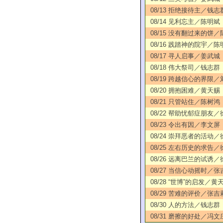
08/13 拒绝接待主／钱志
08/14 见利忘主／陈明斌
08/15 没有翻过来的饼
08/16 践踏神的院宇／陈
08/17 寻人启事／姜武城
08/18 伟大祭司／钱志群
08/19 跨越信心的界限
08/20 拥抱困难／黄天赐
08/21 只管站住／陈树鸿
08/22 帮助忧郁症朋友
08/23 令出有因／李文屏
08/24 崇拜恶者的活动
08/25 左右历史的求告
08/26 远离巴兰的试诱
08/27 当信心动摇时／张
08/28 “世博”的启发／黄
08/29 苦难的评价／张吉
08/30 人的方法／钱志群
08/31 磨擦的好处／冯文