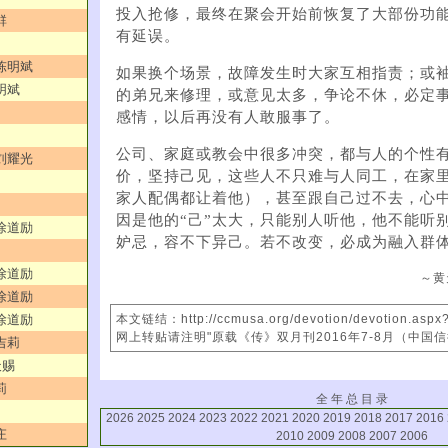
投入抢修，最终在聚会开始前恢复了大部份功
群
有延误。
／陈明斌
如果换个场景，故障发生时大家互相指责；或
明斌
的弟兄来修理，或意见太多，争论不休，必定
感情，以后再没有人敢服事了。
公司、家庭或教会中很多冲突，都与人的个性
／刘耀光
价，坚持己见，这些人不只难与人同工，在家
家人配偶都让着他），甚至​​跟自己过不去，心
因是他的“己”太大，只能别人听他，他不能听
／徐道励
妒忌，容不下异己。若不改变，必成为融入群
／徐道励
～黄
／徐道励
／徐道励
本文链结：http://ccmusa.org/devotion/devotion.asp
网上转贴请注明"原载《传》双月刊2016年7-8月（中国
吉莉
天赐
莉
全 年 总 目 录
2026
2025
2024
2023
2022
2021
2020
2019
2018
2017
2016
庄
2010
2009
2008
2007
2006