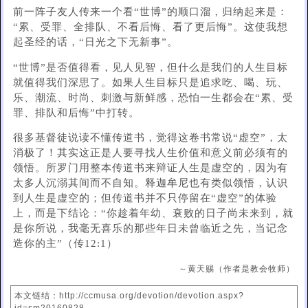
前一阵子友人传来一个看“世博”的顺口溜，归纳起来是：
“累、受罪、全排队、不看后悔、看了更后悔”。这使我想
起圣经的话，“日光之下无新事”。
“世博”是否值得看，见人见智，但什么是我们的人生目标
就值得我们深思了。如果人生目标只是追求吃、喝、玩、
乐、潮流、时尚、刺激与新鲜感，恐怕一生都会在“累、受
罪、排队和后悔”中打转。
很多基督徒说读不懂传道书，觉得这卷书常说“虚空”，太
消极了！其实这正是人要寻找人生价值和意义前必须有的
领悟。所罗门用整本传道书来辩证人生是虚空的，因为有
太多人沉溺其间而不自知。释迦牟尼也有类似领悟，认识
到人生是虚空的；但传道书并不只停留在“虚空”的体验
上，而是下结论：“你趁着年幼、衰败的日子尚未来到，就
是你所说，我毫无喜乐的那些年日未曾临近之先，当记念
造你的主”（传12:1）
～黄天赐（作者是教会牧师）
本文链结：http://ccmusa.org/devotion/devotion.aspx?
id=sm20160828