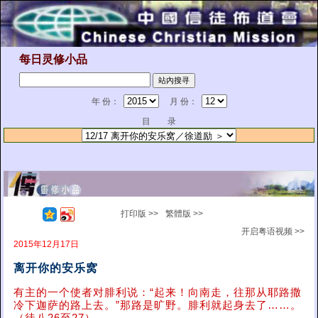
每日灵修小品
年 份：
月 份：
目 录
打印版 >>
繁體版 >>
开启粤语视频 >>
2015年12月17日
离开你的安乐窝
有主的一个使者对腓利说：“起来！向南走，往那从耶路撒
冷下迦萨的路上去。”那路是旷野。腓利就起身去了……。