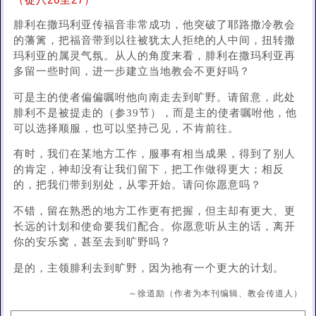
（徒八26至27）
腓利在撒玛利亚传福音非常成功，他突破了耶路撒冷教会
的藩篱，把福音带到以往被犹太人拒绝的人中间，扭转撒
玛利亚的属灵气氛。从人的角度来看，腓利在撒玛利亚再
多留一些时间，进一步建立当地教会不更好吗？
可是主的使者偏偏嘱咐他向南走去到旷野。请留意，此处
腓利不是被提走的（参39节），而是主的使者嘱咐他，他
可以选择顺服，也可以坚持己见，不肯前往。
有时，我们在某地方工作，服事有相当成果，得到了别人
的肯定，神却没有让我们留下，把工作做得更大；相反
的，把我们带到别处，从零开始。请问你愿意吗？
不错，留在熟悉的地方工作更有把握，但主却有更大、更
长远的计划和使命要我们配合。你愿意听从主的话，离开
你的安乐窝，甚至去到旷野吗？
是的，主领腓利去到旷野，因为祂有一个更大的计划。
～徐道励（作者为本刊编辑、教会传道人）