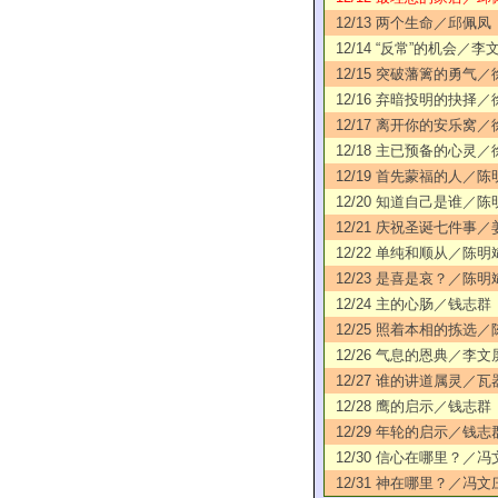
12/13 两个生命／邱佩凤
12/14 “反常”的机会／李
12/15 突破藩篱的勇气
12/16 弃暗投明的抉择
12/17 离开你的安乐窝
12/18 主已预备的心灵
12/19 首先蒙福的人／陈
12/20 知道自己是谁／陈
12/21 庆祝圣诞七件事
12/22 单纯和顺从／陈明
12/23 是喜是哀？／陈明
12/24 主的心肠／钱志群
12/25 照着本相的拣选
12/26 气息的恩典／李文
12/27 谁的讲道属灵／瓦
12/28 鹰的启示／钱志群
12/29 年轮的启示／钱志
12/30 信心在哪里？／冯
12/31 神在哪里？／冯文