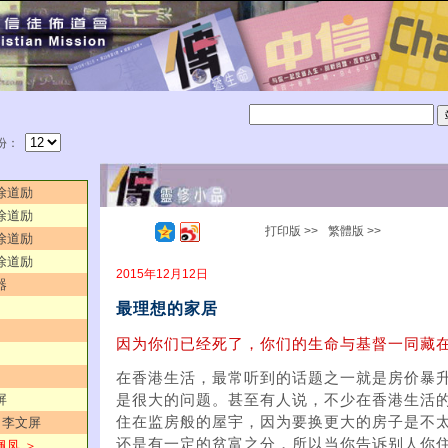
份：
／徐道励
／徐道励
打印版 >>
繁體版 >>
／徐道励
／徐道励
2015年12月12日
器
最理想的家居
因为你们已经死了，你们的生命与基督一同藏在
在香港生活，最常听到的话题之一就是房价暴
屏
是很大的问题。甚至有人说，不少在香港生活
住在监房般的屋宇，因为要换更大的房子是不
”／李文屏
还是有一定的贫富之分，所以当你告诉别人你
佩凤 ＞