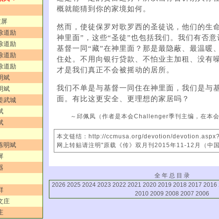
概就能猜到你的家境如何。
文屏
然而，使徒保罗对歌罗西的圣徒说，他们的生命
／徐道励
神里面”，这些“圣徒”也包括我们。我们有否
／徐道励
基督一同“藏”在神里面？那是最隐蔽、最温暖
／徐道励
住处。不用向银行贷款、不怕业主加租、没有
／徐道励
才是我们真正不会被摇动的居所。
明斌
我们不单是与基督一同住在神里面，我们是与基
明斌
面。有比这更安全、更理想的家居吗？
／姜武城
斌
～邱佩凤（作者是本会Challenger季刊主编，在本
斌
本文链结：http://ccmusa.org/devotion/devotion.asp
／陈明斌
网上转贴请注明"原载《传》双月刊2015年11-12月（中
屏
器
全 年 总 目 录
2026
2025
2024
2023
2022
2021
2020
2019
2018
2017
2016
群
2010
2009
2008
2007
2006
文庄
庄