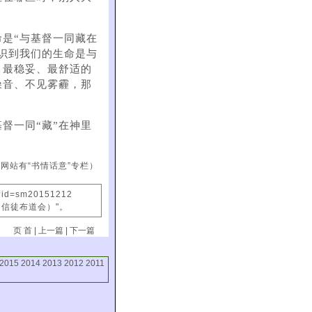
是“与基督一同藏在
意识到我们的生命是与
、最稳妥、最舒适的
噪音、不见雾霾，那
督一同“藏”在神里
会网站有“书情话意”专栏）
x?id=sm20151212
国信徒布道会）"。
页 首
|
上一篇
|
下一篇
2015
2014
2013
2012
2011