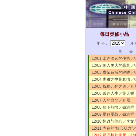
每日灵修小品
年 份：
月 
目 录
12/01 牵连深远的伤害
12/02 陷入更大的悲剧
12/03 虚荣背后的陷阱
12/04 患难之中见真情
12/05 祝福儿孙之道／瓦
12/06 破碎人生／黄天赐
12/07 人的自义／瓦器
12/08 放下怨恨／钱志群
12/09 屡败屡战／钱志群
12/10 惊讶与信心／李文
12/11 内在的“核心肌力
12/12 最理想的家居／邱