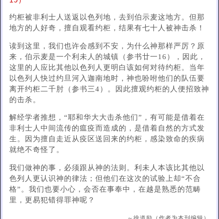
19）
约柜被非利士人送返以色列地，去到伯示麦这地方。但那
地方的人好奇，擅自观看约柜，结果有七十人被神击杀！
读到这里，我们也许会感到不安，为什么神那样严厉？原
来，伯示麦是一个利未人的城镇（参书廿一16），因此，
这里的人应比其他以色列人更明白该如何对待约柜。当年
以色列人快过约旦河入迦南地时，神也吩咐他们的队伍要
离开约柜二千肘（参书三4）。因此擅观约柜的人便招致神
的击杀。
解经学者推想，“耶和华大大击杀他们”，有可能是借着在
非利士人中间流传的瘟疫而造成的，是借着自然的方式发
生。因为擅自走近从疫区送回来的约柜，感染致命的疾病
就绝不奇怪了。
我们做神的事，必须跟从神的法则。利未人本该比其他以
色列人更认识神的律法；但他们在这次的试验上却“不合
格”。我们也要小心，会否在事奉中，在越是熟悉的范畴
里，更易犯错得罪神呢？
～徐道励（作者为本刊编辑）