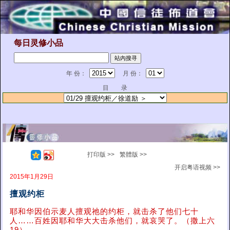
每日灵修小品
年 份：
月 份：
目 录
打印版 >>
繁體版 >>
开启粤语视频 >>
2015年1月29日
擅观约柜
耶和华因伯示麦人擅观祂的约柜，就击杀了他们七十
人……百姓因耶和华大大击杀他们，就哀哭了。（撒上六