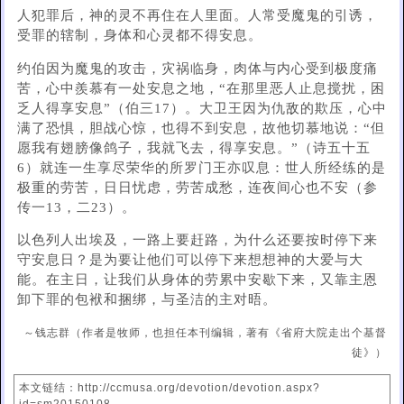
人犯罪后，神的灵不再住在人里面。人常受魔鬼的引诱，
受罪的辖制，身体和心灵都不得安息。
约伯因为魔鬼的攻击，灾祸临身，肉体与内心受到极度痛
苦，心中羨慕有一处安息之地，“在那里恶人止息搅扰，困
乏人得享安息”（伯三17）。大卫王因为仇敌的欺压，心中
满了恐惧，胆战心惊，也得不到安息，故他切慕地说：“但
愿我有翅膀像鸽子，我就飞去，得享安息。”（诗五十五
6）就连一生享尽荣华的所罗门王亦叹息：世人所经练的是
极重的劳苦，日日忧虑，劳苦成愁，连夜间心也不安（参
传一13，二23）。
以色列人出埃及，一路上要赶路，为什么还要按时停下来
守安息日？是为要让他们可以停下来想想神的大爱与大
能。在主日，让我们从身体的劳累中安歇下来，又靠主恩
卸下罪的包袱和捆绑，与圣洁的主对晤。
～钱志群（作者是牧师，也担任本刊编辑，著有《省府大院走出个基督
徒》）
本文链结：http://ccmusa.org/devotion/devotion.aspx?
id=sm20150108