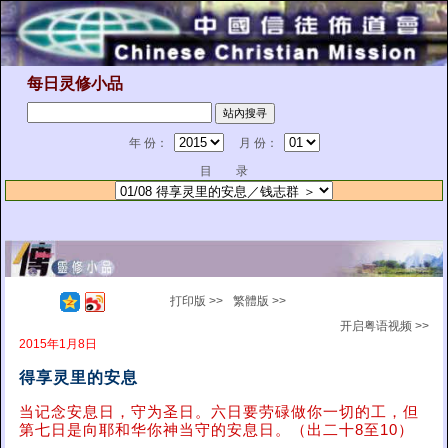
每日灵修小品
年 份：
月 份：
目 录
打印版 >>
繁體版 >>
开启粤语视频 >>
2015年1月8日
得享灵里的安息
当记念安息日，守为圣日。六日要劳碌做你一切的工，但
第七日是向耶和华你神当守的安息日。（出二十8至10）