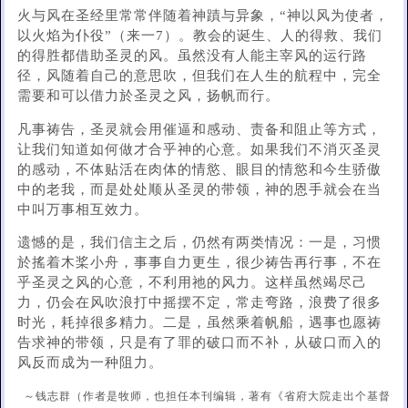
火与风在圣经里常常伴随着神蹟与异象，“神以风为使者，
以火焰为仆役”（来一7）。教会的诞生、人的得救、我们
的得胜都借助圣灵的风。虽然没有人能主宰风的运行路
径，风随着自己的意思吹，但我们在人生的航程中，完全
需要和可以借力於圣灵之风，扬帆而行。
凡事祷告，圣灵就会用催逼和感动、责备和阻止等方式，
让我们知道如何做才合乎神的心意。如果我们不消灭圣灵
的感动，不体贴活在肉体的情慾、眼目的情慾和今生骄傲
中的老我，而是处处顺从圣灵的带领，神的恩手就会在当
中叫万事相互效力。
遗憾的是，我们信主之后，仍然有两类情况：一是，习惯
於搖着木桨小舟，事事自力更生，很少祷告再行事，不在
乎圣灵之风的心意，不利用祂的风力。这样虽然竭尽己
力，仍会在风吹浪打中摇摆不定，常走弯路，浪费了很多
时光，耗掉很多精力。二是，虽然乘着帆船，遇事也愿祷
告求神的带领，只是有了罪的破口而不补，从破口而入的
风反而成为一种阻力。
～钱志群（作者是牧师，也担任本刊编辑，著有《省府大院走出个基督