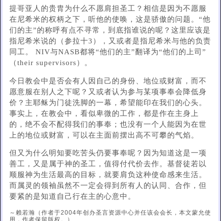
提哥亚人的贵胄为什么不愿肩担圣工？相信是因为不愿服
在尼希米的权柄之下，听他的使唤，这是骄傲的问题。“他
们的主”的称呼有点不寻常，到底指谁说的呢？这里应该是
指尼希米说的（参拉十3），又或者是指尼希米与他的负责
同工。 NIV与NASB都将“他们的主”翻译为“他们的上司”
（their supervisors）。
今日教会中是否会有人因自己的身份、地位或财富，而不
愿意服在别人之下呢？又或者认为参与某项事奉会降低身
价？主耶稣为门徒洗脚的一幕，希望能印在我们的心头。
事实上，在教会中，看似卑微的工作，都是作在主身上
的，绝不会不配得我们的事奉；也没有一个人能因为在世
上的地位或财富，可以在主面前摆出高不可攀的气焰。
但又为什么明知要吃苦头仍要事奉呢？因为知道这是一项
善工，又是属于神的圣工，值得付代价去作。基督徒若以
顺服神为生活最高的目标，就要肩负这种使命感来生活。
而属灵的领袖虽然不一定会得到所有人的认同、合作，但
要紧的是知道自己行在主的心意中。
～赖若瀚（作者于2004年创办圣言资源中心并任该会会长，本文蒙允使
用，作者保留版权。）