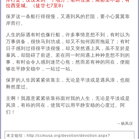
岸行走，仅仅来到一个地方，名叫佳澳；离那里不远，有
拉西亚城。（徒廿七7至8）
保罗这一条船行得很慢，又遇到风的拦阻，要小心翼翼靠
岸而行。
人生的际遇有时也像行船，许多事情意想不到，有时以为
万事俱备，很快马到功成，却又不知何因而拖延了；有时
日子感到过得很平淡很慢，却又突然遇上风，虽不至於是
暴风，却阻碍了前进。若在同一时间遇上种种意想不到的
事，有时会令人感到迷茫心焦；然而若有神的同在，便能
够在平静安稳中，一站过一站。
保罗的人生因紧紧依靠主，无论是平淡或是遇风浪，也能
释然度过。
主啊！我愿意紧紧依靠袮面对我的人生，无论是平淡或是
风浪，有袮的同在，使我可以用平静安稳的心度过。阿
们！
～杨凤仪
本文链结：http://ccmusa.org/devotion/devotion.aspx?