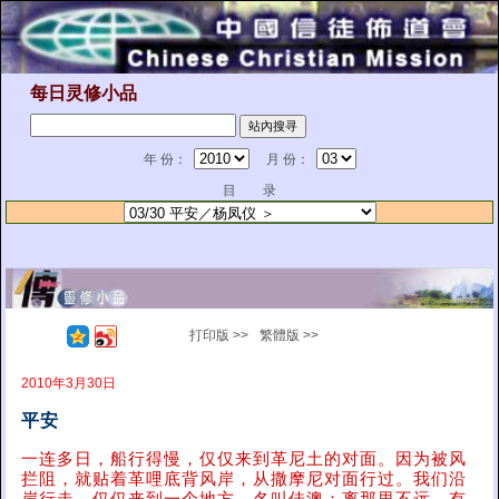
每日灵修小品
年 份：
月 份：
目 录
打印版 >>
繁體版 >>
2010年3月30日
平安
一连多日，船行得慢，仅仅来到革尼土的对面。因为被风
拦阻，就贴着革哩底背风岸，从撒摩尼对面行过。我们沿