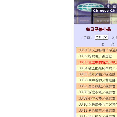
每日灵修小品
年 份：
月 
目 录
03/01 别人没吩咐／徐道
03/02 拾吗哪／徐道励
03/03 乱世中的省思／徐
03/04 教会能经风雨吗
03/05 荒年来临／徐道励
03/06 单单看神／黄维娜
03/07 真心捐献／钱志群
03/08 深信不疑／钱志群
03/09 心里火热／钱志群
03/10 为甚麽要心里火
03/11 专心靠主／钱志群
03/12 当行的义／钱志群