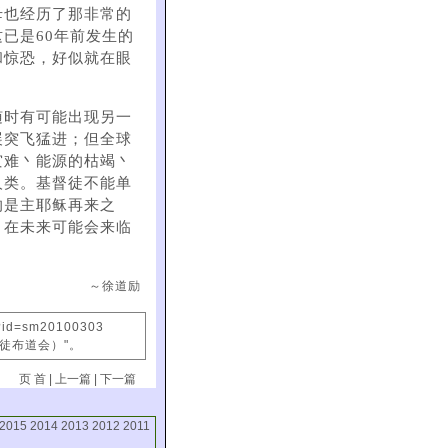
母也经历了那非常的
已是60年前发生的
和惊恐，好似就在眼
随时有可能出现另一
展突飞猛进；但全球
灾难丶能源的枯竭丶
人类。基督徒不能单
的是主耶稣再来之
，在未来可能会来临
～徐道励
x?id=sm20100303
信徒布道会）"。
页 首
|
上一篇
|
下一篇
2015
2014
2013
2012
2011