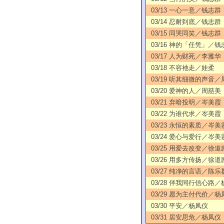
03/13 一心一意／钱志群
03/14 忍耐到底／钱志群
03/15 同哭同笑／钱志群
03/16 神的「任凭」／钱
03/17 人为财死／李雅华
03/18 不容祂走／娃柔
03/19 听其细微的声音
03/20 爱神的人／周慈美
03/21 弃暗投明／岑美霞
03/22 为谁代求／岑美霞
03/23 永恒的素质／岑美
03/24 爱心与爱行／岑美
03/25 用爱去改变／徐道
03/26 用多方传扬／徐道
03/27 纯净的言语／陈乐
03/28 伴我同行信心路
03/29 愿为主付代价／杨
03/30 平安／杨凤仪
03/31 居安思危／杨凤仪