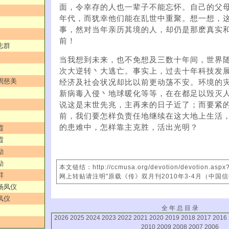
面，令幸存的人也一辈子不能忘怀。自己的父
年代，而犹幸他们能在乱世中重聚。想一想，这
事，然对当年亲历其境的人，却仍是那麽真实
前！
志群
当我想到未来，也不免想及三数十年间，世界
次大逆转丶大逃亡。事实上，过去十年科技发
／周慈美
经济及社会状况却比以前更动荡不安。环境的
新病毒入侵丶地球暖化等等，在在都足以毁灭
说这是末世先兆，主再来的日子近了；而要紧
前，我们要怎样负责任地继续在这大地上生活
的患难中，怎样靠主克胜，活出光明？
霞
霞
励
励
本文链结：http://ccmusa.org/devotion/devotion.asp
群
网上转贴请注明"原载《传》双月刊2010年3-4月（中国
／杨凤仪
凤仪
全 年 总 目 录
2026
2025
2024
2023
2022
2021
2020
2019
2018
2017
2016
2010
2009
2008
2007
2006