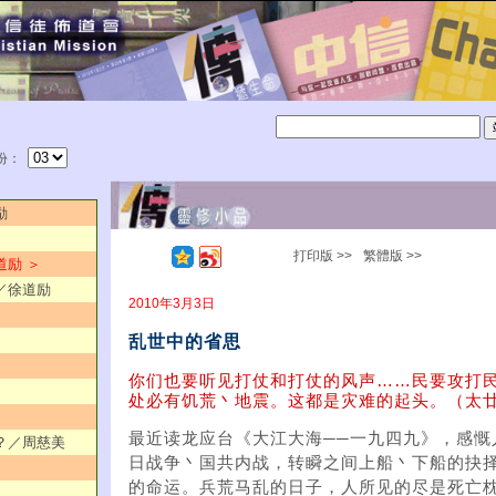
份：
励
打印版 >>
繁體版 >>
道励 ＞
？／徐道励
2010年3月3日
乱世中的省思
你们也要听见打仗和打仗的风声……民要攻打
处必有饥荒丶地震。这都是灾难的起头。（太廿
最近读龙应台《大江大海──一九四九》，感慨
热？／周慈美
日战争丶国共内战，转瞬之间上船丶下船的抉
的命运。兵荒马乱的日子，人所见的尽是死亡