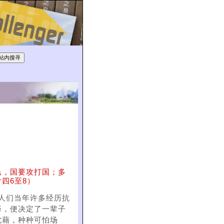
民，国要攻打国；多
四6至8）
人们当年许多经历抗
择，便决定了一辈子
枕藉，种种可怕场