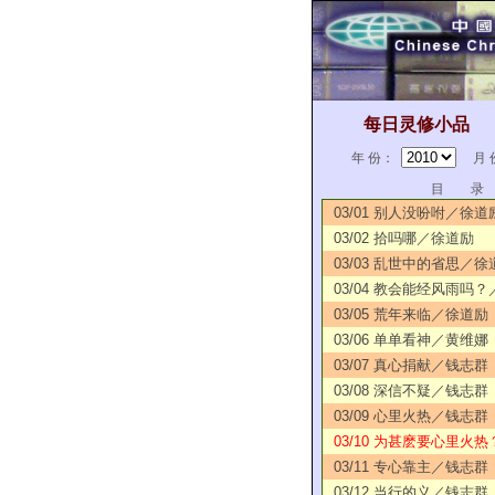
每日灵修小品
年 份：
月 
目 录
03/01 别人没吩咐／徐道
03/02 拾吗哪／徐道励
03/03 乱世中的省思／徐
03/04 教会能经风雨吗
03/05 荒年来临／徐道励
03/06 单单看神／黄维娜
03/07 真心捐献／钱志群
03/08 深信不疑／钱志群
03/09 心里火热／钱志群
03/10 为甚麽要心里火
03/11 专心靠主／钱志群
03/12 当行的义／钱志群