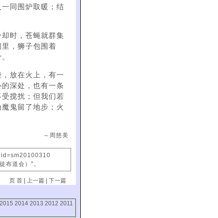
人一同围炉取暖；结
冷却时，苍蝇就群集
洞里，狮子包围着
骨。
柴，放在火上，有一
心的深处，也有一条
不受搅扰；但我们若
为魔鬼留了地步；火
～周慈美
x?id=sm20100310
信徒布道会）"。
页 首
|
上一篇
|
下一篇
2015
2014
2013
2012
2011