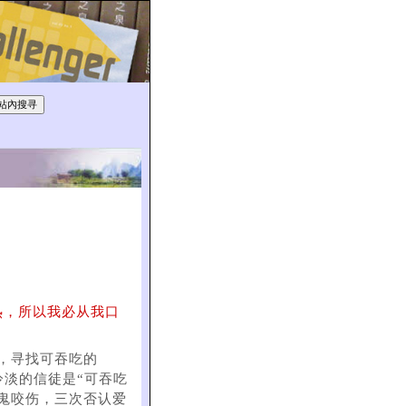
热，所以我必从我口
，寻找可吞吃的
冷淡的信徒是“可吞吃
鬼咬伤，三次否认爱