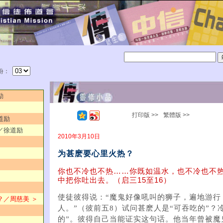
份：
励
打印版 >>
繁體版 >>
道励
？／徐道励
2010年3月10日
为甚麽要心里火热？
你也不冷也不热……你既如温水，也不冷也不
中把你吐出去。（启三15至16）
使徒彼得说：“魔鬼好像吼叫的狮子，遍地游行
热？／周慈美 ＞
人。”（彼前五8）试问甚麽人是“可吞吃的”？
的”。彼得自己当能证实这句话。他当年曾被魔