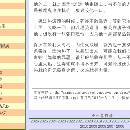
他的主，就是因为“远远”地跟随主，与不信的
果被魔鬼逮住机会，狠狠咬他一口。
一碗汤热滚滚的时候，苍蝇不敢靠近；等到它
志群
上面，大吃一回。但以理受逼迫，被丢在狮子
他，但没有一只张口吃他，因为他一身都是热
保罗在米利大海岛，为生火取暖，就拾起一捆
／周慈美
条毒蛇，因为热了，从柴里出来。可能在我们
毒蛇（隐藏的罪恶）很舒服的藏在那里，从来
心里火热，这毒蛇就不得不出来。可知冷淡便
热就给它无藏身之所，火热就是力量。
霞
霞
励
励
本文链结：http://ccmusa.org/devotion/devotion.asp
网上转贴请注明"原载《传》双月刊2010年3-4月（中国
群
／杨凤仪
凤仪
全 年 总 目 录
2026
2025
2024
2023
2022
2021
2020
2019
2018
2017
2016
2010
2009
2008
2007
2006