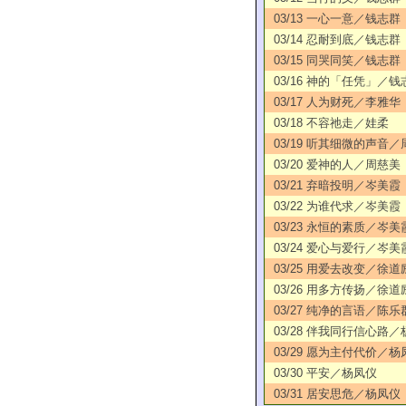
03/13 一心一意／钱志群
03/14 忍耐到底／钱志群
03/15 同哭同笑／钱志群
03/16 神的「任凭」／钱
03/17 人为财死／李雅华
03/18 不容祂走／娃柔
03/19 听其细微的声音
03/20 爱神的人／周慈美
03/21 弃暗投明／岑美霞
03/22 为谁代求／岑美霞
03/23 永恒的素质／岑美
03/24 爱心与爱行／岑美
03/25 用爱去改变／徐道
03/26 用多方传扬／徐道
03/27 纯净的言语／陈乐
03/28 伴我同行信心路
03/29 愿为主付代价／杨
03/30 平安／杨凤仪
03/31 居安思危／杨凤仪