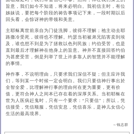
旨意，我们如今不知道，将来必明白。我初信主时，有位
姊妹说，要把每个阶段的祷告事项记下来，一段时期以后
回头看，会惊讶神的带领和美意。
主耶稣离世前亲自为门徒洗脚，彼得不理解；祂主动去耶
路撒冷受死，彼得也不理解。约瑟当初被弟兄陷害卖到埃
及，谁也想不到是为了拯救以色列民族；约伯受苦，也是
直到最后才理解神在他身上的旨意。神并不直接回答约伯
为甚麽受苦，倒是列举了世上许多靠人的智慧并不能理解
的事情。
神作事，不说明理由，只要求我们深信不疑；但主应许我
们，等到某一个时候一定会明白。我们只要信神行事出於
全智全爱，比理解神行事的理由何在更为重要，更有价
值，更符合神人之间本已存在着的深厚关系。当初耶稣在
世为人医病赶鬼时，只有一个要求：“只要信”；所以，凭
信接受，凭信顺服，凭信安息，凭信喜乐，是神儿女信心
生活的最高境界。
～钱志群