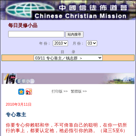
每日灵修小品
年 份：
月 份：
目 录
打印版 >>
繁體版 >>
2010年3月11日
专心靠主
你要专心仰赖耶和华，不可倚靠自己的聪明，在你一切所
行的事上，都要认定祂，祂必指引你的路。（箴三5至6）