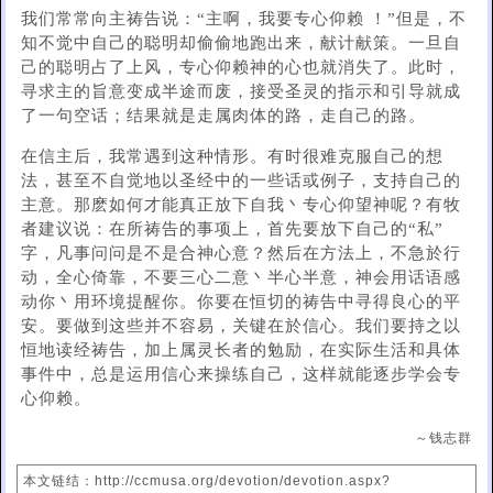
我们常常向主祷告说：“主啊，我要专心仰赖 ！”但是，不
知不觉中自己的聪明却偷偷地跑出来，献计献策。一旦自
己的聪明占了上风，专心仰赖神的心也就消失了。此时，
寻求主的旨意变成半途而废，接受圣灵的指示和引导就成
了一句空话；结果就是走属肉体的路，走自己的路。
在信主后，我常遇到这种情形。有时很难克服自己的想
法，甚至不自觉地以圣经中的一些话或例子，支持自己的
主意。那麽如何才能真正放下自我丶专心仰望神呢？有牧
者建议说：在所祷告的事项上，首先要放下自己的“私”
字，凡事问问是不是合神心意？然后在方法上，不急於行
动，全心倚靠，不要三心二意丶半心半意，神会用话语感
动你丶用环境提醒你。你要在恒切的祷告中寻得良心的平
安。要做到这些并不容易，关键在於信心。我们要持之以
恒地读经祷告，加上属灵长者的勉励，在实际生活和具体
事件中，总是运用信心来操练自己，这样就能逐步学会专
心仰赖。
～钱志群
本文链结：http://ccmusa.org/devotion/devotion.aspx?