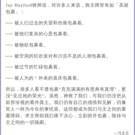
Jay Hayford牧师说，对许多人来说，救主降世有如「圣诞
包裹」：
── 被人们过去的失望和伤痛包裹着。
── 被他们复杂的心思包裹着。
── 被物欲包裹着。
── 被空洞的狂欢派对和川流不息的人潮包裹着。
── 被过节的忙碌包裹着。
── 被人为的丶外表的喜庆包裹着。
所以，很多人看不透包裹“充充满满的有恩典有真理”，更
没“见过祂的荣光”。虽然，神救了我们，可我们仍没把从
前所珍视的看作粪土。我们仍有自己的感情和见解，仍像
世人一样为今生的事忧喜。这些都成为我们与主之间的重
重障碍。求主帮助我们痛下决心，立刻拆开包裹，除掉与
主之间的一切隔阂。
～冯文庄