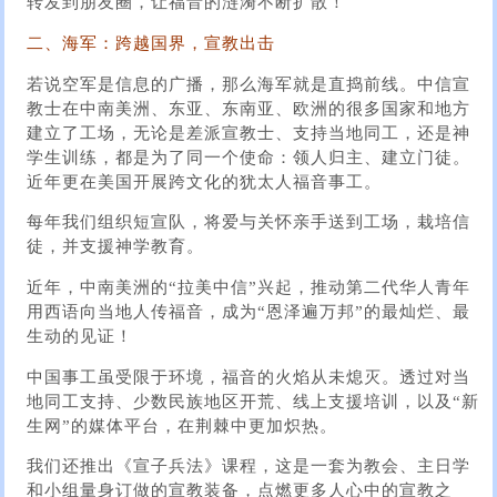
转发到朋友圈，让福音的涟漪不断扩散！
二、海军：跨越国界，宣教出击
若说空军是信息的广播，那么海军就是直捣前线。中信宣
教士在中南美洲、东亚、东南亚、欧洲的很多国家和地方
建立了工场，无论是差派宣教士、支持当地同工，还是神
学生训练，都是为了同一个使命：领人归主、建立门徒。
近年更在美国开展跨文化的犹太人福音事工。
每年我们组织短宣队，将爱与关怀亲手送到工场，栽培信
徒，并支援神学教育。
近年，中南美洲的“拉美中信”兴起，推动第二代华人青年
用西语向当地人传福音，成为“恩泽遍万邦”的最灿烂、最
生动的见证！
中国事工虽受限于环境，福音的火焰从未熄灭。透过对当
地同工支持、少数民族地区开荒、线上支援培训，以及“新
生网”的媒体平台，在荆棘中更加炽热。
我们还推出《宣子兵法》课程，这是一套为教会、主日学
和小组量身订做的宣教装备，点燃更多人心中的宣教之