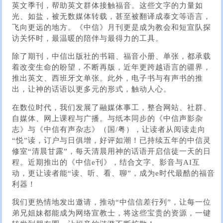
英文季刊，帮助英文群体接触福音。这些文字的力量如
光、如盐，被无数媒体转载，甚至被翻译成泰文等语言，
飞向更远的地方。《中信》月刊更是成为教会和短宣队探
访关怀时，最温暖的陪伴与最得力的工具。
除了期刊，中信出版社的书籍、福音小册、单张，都承载
着改变生命的盼望，不断再版，近年更跨越语言的疆界，
推出英文、西班牙文单张。此外，电子书与有声书的推
出，让神的话语以更多元的形式，触动人心。
在数位时代，我们发展了融媒体事工，整合网站、社群、
自媒体、网上课程与广播。与纸本同步的《中信声影杂
志》与《中信有声杂志》（国/粤），让读者从阅读走向
“悦”读，订户与日俱增，好评如潮！已持续五年的中信灵
修室“清晨甘露”，每天清晨用神的话语开启信徒一天的日
程。近期推出的《中信e刊》，结合文字、影音与AI互
动，更让读者能“读、听、看、聊”，成为e时代最酷的福音
利器！
我们更热情地发出邀请，推动“中信信差行列”，让每一位
弟兄姐妹都能成为网络宣教士，将这些宝贵的资源，一键