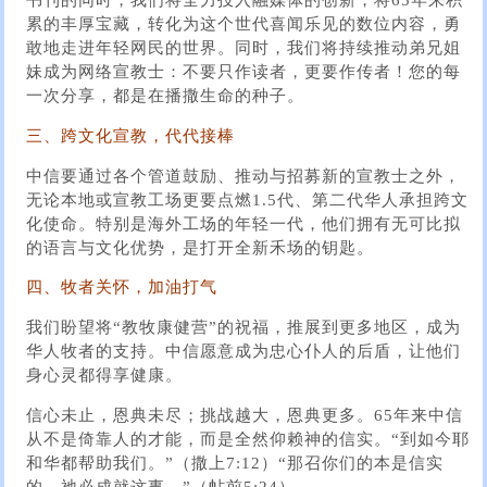
书刊的同时，我们将全力投入融媒体的创新，将65年来积
累的丰厚宝藏，转化为这个世代喜闻乐见的数位内容，勇
敢地走进年轻网民的世界。同时，我们将持续推动弟兄姐
妹成为网络宣教士：不要只作读者，更要作传者！您的每
一次分享，都是在播撒生命的种子。
三、跨文化宣教，代代接棒
中信要通过各个管道鼓励、推动与招募新的宣教士之外，
无论本地或宣教工场更要点燃1.5代、第二代华人承担跨文
化使命。特别是海外工场的年轻一代，他们拥有无可比拟
的语言与文化优势，是打开全新禾场的钥匙。
四、牧者关怀，加油打气
我们盼望将“教牧康健营”的祝福，推展到更多地区，成为
华人牧者的支持。中信愿意成为忠心仆人的后盾，让他们
身心灵都得享健康。
信心未止，恩典未尽；挑战越大，恩典更多。65年来中信
从不是倚靠人的才能，而是全然仰赖神的信实。“到如今耶
和华都帮助我们。”（撒上7:12）“那召你们的本是信实
的，祂必成就这事。”（帖前5:24）