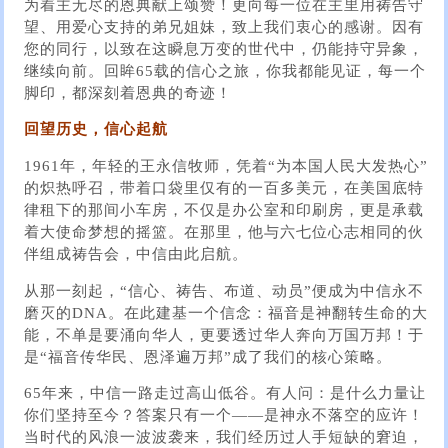
为着主无尽的恩典献上颂赞！更向每一位在主里用祷告守
望、用爱心支持的弟兄姐妹，致上我们衷心的感谢。因有
您的同行，以致在这瞬息万变的世代中，仍能持守异象，
继续向前。回眸65载的信心之旅，你我都能见证，每一个
脚印，都深刻着恩典的奇迹！
回望历史，信心起航
1961年，年轻的王永信牧师，凭着“为本国人民大发热心”
的炽热呼召，带着口袋里仅有的一百多美元，在美国底特
律租下的那间小车房，不仅是办公室和印刷房，更是承载
着大使命梦想的摇篮。在那里，他与六七位心志相同的伙
伴组成祷告会，中信由此启航。
从那一刻起，“信心、祷告、布道、动员”便成为中信永不
磨灭的DNA。在此建基一个信念：福音是神翻转生命的大
能，不单是要涌向华人，更要透过华人奔向万国万邦！于
是“福音传华民、恩泽遍万邦”成了我们的核心策略。
65年来，中信一路走过高山低谷。有人问：是什么力量让
你们坚持至今？答案只有一个——是神永不落空的应许！
当时代的风浪一波波袭来，我们经历过人手短缺的窘迫，