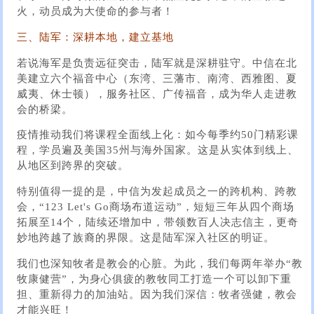
火，动员成为大使命的参与者！
三、陆军：深耕本地，建立基地
若说海军是负责远征突击，陆军就是深耕驻守。中信在北
美建立六个福音中心（东湾、三藩市、南湾、西雅图、夏
威夷、休士顿），服务社区、广传福音，成为华人走进教
会的桥梁。
疫情推动我们将课程全面线上化：如今每季约50门精彩课
程，学员遍及美国35州与海外国家。这是从实体到线上、
从地区到跨界的突破。
特别值得一提的是，中信为发起成员之一的跨机构、跨教
会，“123 Let's Go商场布道运动”，短短三年从四个商场
拓展至14个，陆续还增加中，带领数百人决志信主，更奇
妙地跨越了族裔的界限。这是陆军深入社区的明证。
我们也深知牧者是教会的心脏。为此，我们每两年举办“教
牧康健营”，为身心俱疲的教牧同工打造一个可以卸下重
担、重新得力的加油站。因为我们深信：牧者强健，教会
才能兴旺！