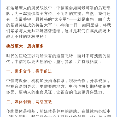
在这场宏大的属灵战役中，中信差会如同最可靠的后勤部
队，为三军提供着全方位、不间断的支援。当然，我们还
有一支最关键、最神秘的“太空军”——就是由您，由广大
的基督徒组成的祷告大军！65年如一日，如同星链，将我
们紧紧与大元帅耶稣基督连结，这才是我们在属灵战场上
战无不胜的终极奥秘！
挑战更大，恩典更多
时代的巨轮正以前所未有的速度飞转，面对不可预测的世
代，中信将以更火热的心，坚守异象，并持续拓展：
一、更多合作，携手前进
中信与教会、机构加强沟通联系，积极合作，分享资源，
把福音送到更远、更需要的地方。中信也热切期待收集更
多元、更动人的生命见证，让福音的信息更具穿透力。
二、媒体创新，网络宣教
传统媒体是根基，新媒体是翱翔的翅膀。在继续精办纸本