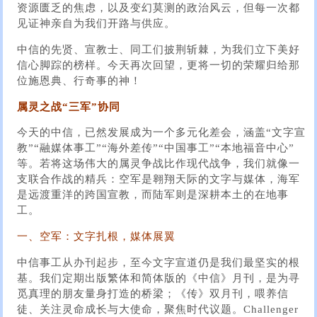
资源匮乏的焦虑，以及变幻莫测的政治风云，但每一次都
见证神亲自为我们开路与供应。
中信的先贤、宣教士、同工们披荆斩棘，为我们立下美好
信心脚踪的榜样。今天再次回望，更将一切的荣耀归给那
位施恩典、行奇事的神！
属灵之战“三军”协同
今天的中信，已然发展成为一个多元化差会，涵盖“文字宣
教”“融媒体事工”“海外差传”“中国事工”“本地福音中心”
等。若将这场伟大的属灵争战比作现代战争，我们就像一
支联合作战的精兵：空军是翱翔天际的文字与媒体，海军
是远渡重洋的跨国宣教，而陆军则是深耕本土的在地事
工。
一、空军：文字扎根，媒体展翼
中信事工从办刊起步，至今文字宣道仍是我们最坚实的根
基。我们定期出版繁体和简体版的《中信》月刊，是为寻
觅真理的朋友量身打造的桥梁；《传》双月刊，喂养信
徒、关注灵命成长与大使命，聚焦时代议题。Challenger