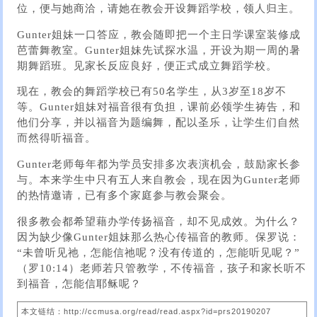
位，便与她商洽，请她在教会开设舞蹈学校，领人归主。
Gunter姐妹一口答应，教会随即把一个主日学课室装修成
芭蕾舞教室。Gunter姐妹先试探水温，开设为期一周的暑
期舞蹈班。见家长反应良好，便正式成立舞蹈学校。
现在，教会的舞蹈学校已有50名学生，从3岁至18岁不
等。Gunter姐妹对福音很有负担，课前必领学生祷告，和
他们分享，并以福音为题编舞，配以圣乐，让学生们自然
而然得听福音。
Gunter老师每年都为学员安排多次表演机会，鼓励家长参
与。本来学生中只有五人来自教会，现在因为Gunter老师
的热情邀请，已有多个家庭参与教会聚会。
很多教会都希望藉办学传扬福音，却不见成效。为什么？
因为缺少像Gunter姐妹那么热心传福音的教师。保罗说：
“未曾听见祂，怎能信祂呢？没有传道的，怎能听见呢？”
（罗10:14）老师若只管教学，不传福音，孩子和家长听不
到福音，怎能信耶稣呢？
本文链结：http://ccmusa.org/read/read.aspx?id=prs20190207