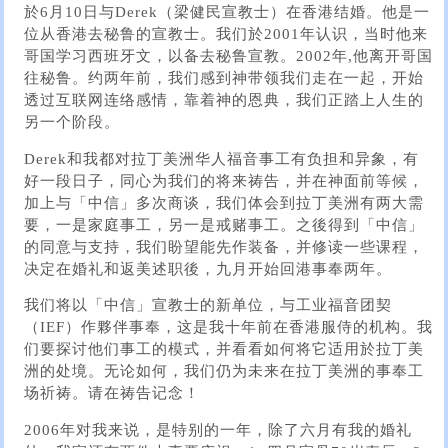
於6月10日与Derek（梁健民宣教士）在香港结婚。他是一
位从香港去秘鲁的宣教士。我们於2001年认识，当时他来
哥国学习西班牙文，以备去秘鲁宣教。2002年,他离开哥国
往秘鲁。约两年前，我们感到神带领我们走在一起，开始
透过互联网连络感情，靠着神的恩典，我们正踏上人生的
另一个阶段。
Derek和我都对拉丁美洲华人福音事工有负担和异象，有
好一段日子，同心为我们的将来祷告，并在神面前等候，
加上与「中信」多次商谈，我们体会到拉丁美洲有两大需
要，一是家庭事工，另一是戒赌事工。之後得到「中信」
的同意与支持，我们盼望能先作装备，并修读一些课程，
决定在婚礼和返美述职後，九月开始回港事奉两年。
我们将以「中信」宣教士的新单位，与工业福音团契
（IEF）作夥伴事奉，这是我十年前在香港服侍的机构。我
们要探讨他们事工的模式，并看看如何将它适用於拉丁美
洲的处境。无论如何，我们仍为未来在拉丁美洲的事奉工
场祈祷。请在祷告记念！
2006年对我来说，是特别的一年，除了六月有我的婚礼