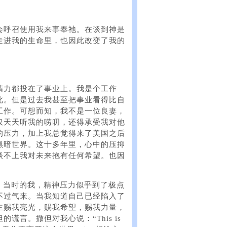
会呼召使用我来事奉祂。在谈到神是
走进我的生命里，也因此改变了我的
精力都投在了事业上。我是个工作
此。但是过去我甚至把事业看得比自
工作。可想而知，我不是一位良妻，
仅天天听我的唠叨，还得承受我对他
的压力，加上我总觉得来了美国之后
黑暗世界。这十多年里，心中的压抑
谈不上我对未来抱有任何希望。也因
子。当时的我，精神压力似乎到了极点
不过气来。当我知道自己已经陷入了
主赐我亮光，赐我希望，赐我力量，
言。撒但对我心说：“This is