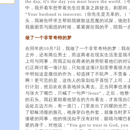
the day, it's the day you must leave t
中，我开着车想带着先生往黄泉之路驶去。剎那间
“Your husband is innocent.（你先生是
头，我祷告呼求主帮助我驱散这恶魔的试探，饶恕
我最困苦与困惑的时候，紧紧握住我的手，陪我一
做了一个非常奇特的梦
在同年的10月7日，我做了一个非常奇特的梦：我
之外，还有两位男士，而这两者在现实生活里是我
上司与同事，而我正站在两者的身旁听着他们的对
们正商讨着一项计划，只知道这项计划里带着很大
中明知这是撒但的作为，却选择了不吭声，不责备
啊！更可悲的是，这伤人的策划似乎喜悦了上司，
行计划，然后欢欢喜喜地掉头离去。正当同事也准
与张大了嘴巴，只喊了一句声“Jesus”，之后，
的石头。我赶紧朝着他望去的方向看去，才发现自
远处左边方向，有一道门，门里发出了闪耀的光芒
了耶稣消瘦的脸孔，祂身穿白色外套，就像当时罗
僵硬的同事，他的情况似乎没有好转，眼睛与嘴巴
硬的身子，对他说：“You got to trust in God, you g