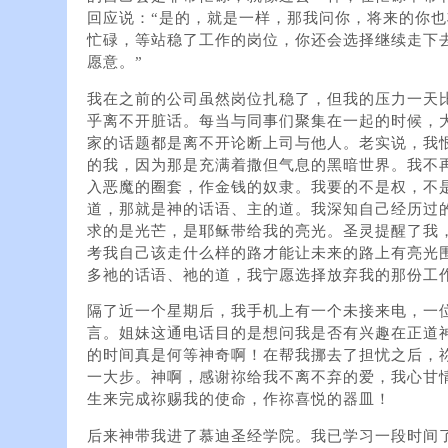
回应说：“是的，就是一样，那我问你，将来的你
忙碌，等站稳了工作的岗位，你还会选择继续走下去
愿意。”
我在之前的公司虽然岗位扎稳了，但我的压力一天
乎离不开脏话。每当与同事们聚集在一起的时候，大
家的话题都是离不开论断上司与他人。老实说，我
的我，因为那是充满着撒但气息的黑暗世界。我不
入恶魔的圈套，作金钱的奴隶。我要的不是权，不
道，那就是神的话语、主的道。我深知自己经历过
求的是光芒，是耶稣带给我的亮光。圣灵提醒了我
考我自己该走什么样的路才能让未来的路上有亮光
多祂的话语、祂的道，我宁愿选择放弃我的那份工
隔了近一个星期后，我手机上有一个未接来电，一位
言。姐妹这通电话目的是想问我是否有兴趣在正道
的时间真是何等神奇啊！在帮我挪去了担忧之后，
一大步。神啊，感谢祢给我不离不弃的爱，我心甘
生来完成祢赐我的使命，作祢喜悦的器皿！
后来神带我进了慕迪圣经学院。我已学习一段时间