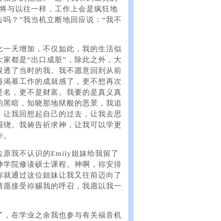
也将与以往一样，工作上会是疯狂地
吗？”我当机立断地回应说：“我不
比一天增加，不仅如此，我的生活似
家都是“出口成脏”，除此之外，大
恨透了当时的我。我不愿意回到从前
再渴慕工作的成就感了，更不想再次
是名，更不是财富。我要的是真义真
的黑暗，知晓那地狱般的恶景，我追
，让我回想起自己的过去，让我去思
围绕。我祷告祈求神，让我可以学更
作。
原我不认识的Emily姐妹给我留了
神学院修读硕士课程。神啊，祢安排
祢就通过这位姐妹让我又往前迈向了
情愿接受祢赐我的呼召，我愿以我一
了，在学业之余我也参与有关福音机