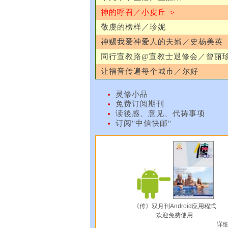
神的呼召／小皮丘 ＞
敬虔的榜样／珍妮
神赐我爱神爱人的夫婿／史杨美英
同行宣教路@宣教士退修会／曾丽
让福音传遍每个城市／尔好
灵修小品
免费订阅期刊
读後感、意见、代祷事项
订阅"中信快邮"
《传》双月刊Android应用程式
欢迎免费使用
详细