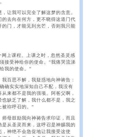
。
慧，让我可以完全了解这梦的含意。
门的去向在何方，更不晓得这道门代
开的门，才能见到光芒，否则我只能
一个网上课程。上课之时，忽然圣灵感
须接受神给你的使命。”我痛哭流涕
给我的使命。”
。我百思不解，我疑惑地向神祷告：
我确确实实地深知自己不配，我没有
科从来都不是我的强项。阿爸父啊，
经也缺乏了解，我什么都不是，我之
上被祢呼召的。”
。师母鼓励我向神祷告求印证，而且
动是从圣灵而来，这呼召是神赐我的
态，神绝不会急促地让我接受这使