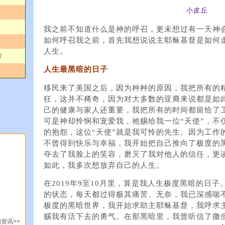
小皮丘
我之前不知道什么是神的呼召，更未想过有一天神
如何呼召我之前，首先我想说说主耶稣基督是如何
人生。
珍
人生最黑暗的日子
移民来了美国之后，因为种种的原因，我把所有的
狂，这并不稀奇，因为对大多数的亚裔来说都是如
己的健康与家人还重要，我把所有的时间都留给了
可是神却怜悯和宠爱我，祂赐给我一位“天使”，不
的抱怨，这位“天使”就是我可怜的先生。因为工作
不曾得到快乐与幸福，我开始把自己推向了极度的
夺去了我脸上的笑容，磨灭了我对他人的信任，更
如此，我多次想放弃自己的人生。
在2019年9至10月里，算是我人生极度黑暗的日
的状态，每天都过得极其痛苦、无奈，我已深感喘
极度的黑暗世界，我开始求助主耶稣基督，我呼求
赐我有活下去的勇气。在那黑暗里，我曾听信了撒但的谎
资讯>>