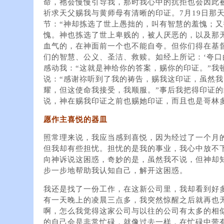
命，祂会慢慢引导我，那时我心中的抗拒也会因此
祈求天父赐我与黄师母有清晰的印证。7月19日那天
节：“神却拣选了世上愚拙的，叫有智慧的羞愧；
愧。神也拣选了世上卑贱的，被人厌恶的，以及那
血气的，在神面前一个也不能自夸。但你们得在基
们的智慧、公义、圣洁、救赎。如经上所记：‘夸口
感动我：“这就是神给你的答案，赐你的印证。”我
说：“感谢祢听到了我的祷告，赐我这印证，虽然
耀，但这使命我接受，我顺服。”事后我把得印证
说，神在赐我印证之前也赐她印证，而且也是哥林多
愿作主喜悦的器皿
照常理来说，我应当感到喜悦，因为经过了一个月
但我却有些担忧。担忧的是我的事业，我心中放不
向神诉说这困惑，奇妙的是，虽然我不说，但神却
步一步地帮助我认知自己，解开这困惑。
我还是找了一份工作，在这新公司里，我却看到好
有一天晚上的凌晨三点多，我突然惊醒之后就再也
啊，怎么我觉得这家公司与以往的公司有太多的相
的自己会是非常忙碌，就像过去一样，在忙碌中带