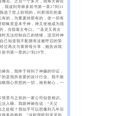
被挪去。之后一个多月，我每天祷告
，我读到哥林多前书第一章27到31
又拣选了世上软弱的，叫那强壮的羞
无有的，为要废掉那有的，使一切有
督耶稣里是本乎神，神又使祂成为我
的，当指着主夸口。’”圣灵又再次
顿时无法控制自己的情绪，流泪对神
我自己知道我不配拥有这被呼召的荣
的经过再次与黄师母分享，她告诉我
前书第一章的27到29节。
的祷告，我终于得到了神赐的印证，
下的是我所喜爱的设计行业。我不敢
知晓我心所想的一切，祂有耐心，一
多情景与之前的一家公司似曾相识。
无法入睡。我跟神祷告说：“天父
似之处呢？我似乎可以想像到几年后
有很多的抱怨。”这时我听到圣灵的