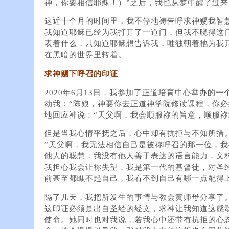
神，你要相信耶稣！）”之后，我也从梦中醒了过来
这近十个月的时间里，我不停地祷告呼求神赐我智
我知道耶稣已经为我打开了一道门，但我不晓得这
表着什么，只知道耶稣想告诉我，唯独朝着祂为我
在黑暗的世界里转着。
求神赐下呼召的印证
2020年6月13日，我参加了正道培育中心举办的
动我：“陈娘，神要你去正道神学院修读课程，你必
地回应神说：“天父啊，我会顺服祢的旨意，顺服祢
但是当我心情平抚之后，心中却有抗拒与不知所措
“天父啊，我无法相信自己是被祢呼召的那一位，
他人的聪慧，我没有他人善于表达的语言能力，文
我担心我会让祢失望，我是第一代的基督徒，对圣
前甚至都瞧不起自己，我看不到自己有哪一点配得
隔了几天，我把所发生的事情与教会黄师母分享了
这印证必须是出自圣经的经文，求神让我知道这感
使命。她同时也对我说，若我心中还带有抗拒的心