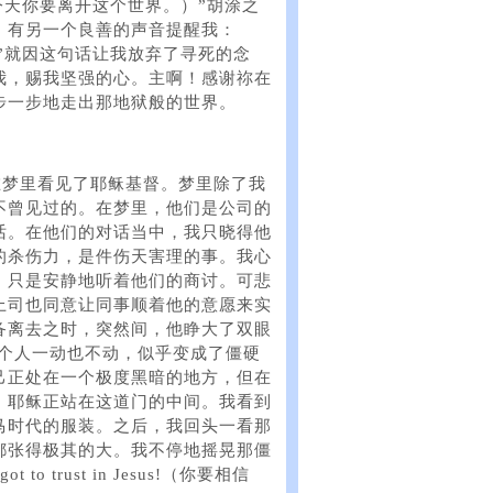
he world.（今天你要离开这个世界。）”胡涂之
，有另一个良善的声音提醒我：
无辜的。）”就因这句话让我放弃了寻死的念
我，赐我坚强的心。主啊！感谢祢在
步一步地走出那地狱般的世界。
在梦里看见了耶稣基督。梦里除了我
不曾见过的。在梦里，他们是公司的
话。在他们的对话当中，我只晓得他
的杀伤力，是件伤天害理的事。我心
，只是安静地听着他们的商讨。可悲
上司也同意让同事顺着他的意愿来实
备离去之时，突然间，他睁大了双眼
他整个人一动也不动，似乎变成了僵硬
己正处在一个极度黑暗的地方，但在
，耶稣正站在这道门的中间。我看到
马时代的服装。之后，我回头一看那
都张得极其的大。我不停地摇晃那僵
ot to trust in Jesus!（你要相信