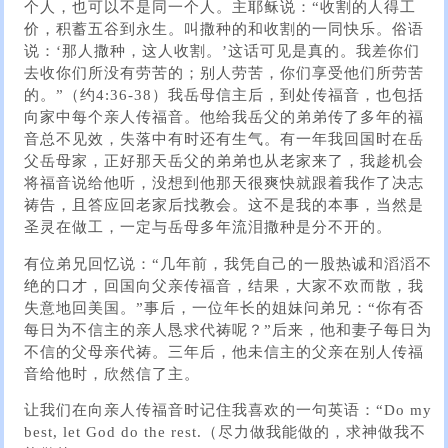
个人，也可以不是同一个人。主耶稣说：“收割的人得工
价，积蓄五谷到永生。叫撒种的和收割的一同快乐。俗语
说：‘那人撒种，这人收割。’这话可见是真的。我差你们
去收你们所没有劳苦的；别人劳苦，你们享受他们所劳苦
的。”（约4:36-38）我岳母信主后，到处传福音，也包括
向家中每个亲人传福音。他给我岳父的弟弟传了多年的福
音总不见效，失落中有时还有生气。有一年我回国时在岳
父岳母家，正好那天岳父的弟弟也从老家来了，我趁机会
将福音说给他听，没想到他那天很爽快就跟着我作了决志
祷告，且答应回老家后找教会。这不是我的本事，当然是
圣灵在做工，一定与岳母多年流泪撒种是分不开的。
有位弟兄回忆说：“几年前，我凭自己的一股热诚和滔滔不
绝的口才，回国向父亲传福音，结果，大家不欢而散，我
失意地回美国。”事后，一位年长的姐妹问弟兄：“你有否
每日为不信主的亲人恳求代祷呢？”后来，他和妻子每日为
不信的父母亲代祷。三年后，他未信主的父亲在别人传福
音给他时，欣然信了主。
让我们在向亲人传福音时记住我喜欢的一句英语：“Do my
best, let God do the rest.（尽力做我能做的，求神做我不