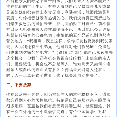
不能把亲人的救恩不当一回事。我们对亲人的爱不能只关
注在他们的世上生活，有些人看到自己父母或是儿女或是
兄弟姐妹们都在世上衣食无虞，享受生活，就因此满足和
安慰，对传福音就没有热切的心。我们没有真正预想过他
们错失救恩后的可怕未来。那阴间的财主对自己生前不信
神以及无机会向家人传救恩懊悔不已，所以他比今天许多
基督徒传福音的心都急切，生怕他的五个兄弟也到他那痛
苦的地方：“我祖啊，既是这样，求你打发拉撒路到我父家
去。因为我还有五个弟兄。他可以对他们作见证，免得他
们也来到这痛苦的地方。”（路16:27-28）他自己永远失去
这个机会，但我们还有机会将福音传给我们未信主的亲人
们。但要记住，机会也不总是等人，谁知明天又如何？谁
知亲人或自己的寿命又有多久？传福音只能是人还在世
时，人一旦离开这个世界，这个机会就自动丧失了。
二、不要放弃
传福音从来不容易，因为福音与人的本性格格不入，通常
都会遇到人心的顽梗抵抗。特别是自己在那些亲人眼里有
很多毛病、甚至被我们有意无意得罪过时，就更困难。我
有一次在外地的一个教会讲完道，有位中国留学生对我