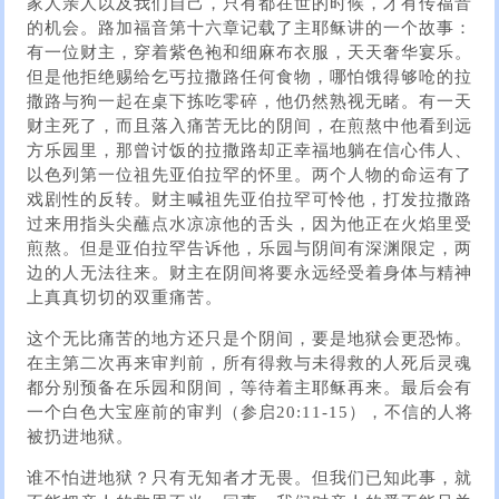
家人亲人以及我们自己，只有都在世的时候，才有传福音
的机会。路加福音第十六章记载了主耶稣讲的一个故事：
有一位财主，穿着紫色袍和细麻布衣服，天天奢华宴乐。
但是他拒绝赐给乞丐拉撒路任何食物，哪怕饿得够呛的拉
撒路与狗一起在桌下拣吃零碎，他仍然熟视无睹。有一天
财主死了，而且落入痛苦无比的阴间，在煎熬中他看到远
方乐园里，那曾讨饭的拉撒路却正幸福地躺在信心伟人、
以色列第一位祖先亚伯拉罕的怀里。两个人物的命运有了
戏剧性的反转。财主喊祖先亚伯拉罕可怜他，打发拉撒路
过来用指头尖蘸点水凉凉他的舌头，因为他正在火焰里受
煎熬。但是亚伯拉罕告诉他，乐园与阴间有深渊限定，两
边的人无法往来。财主在阴间将要永远经受着身体与精神
上真真切切的双重痛苦。
这个无比痛苦的地方还只是个阴间，要是地狱会更恐怖。
在主第二次再来审判前，所有得救与未得救的人死后灵魂
都分别预备在乐园和阴间，等待着主耶稣再来。最后会有
一个白色大宝座前的审判（参启20:11-15），不信的人将
被扔进地狱。
谁不怕进地狱？只有无知者才无畏。但我们已知此事，就