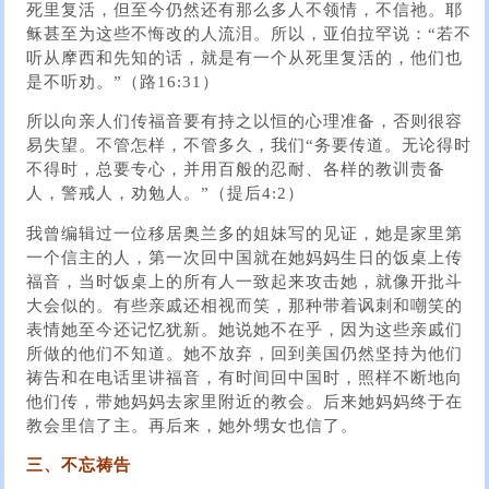
死里复活，但至今仍然还有那么多人不领情，不信祂。耶
稣甚至为这些不悔改的人流泪。所以，亚伯拉罕说：“若不
听从摩西和先知的话，就是有一个从死里复活的，他们也
是不听劝。”（路16:31）
所以向亲人们传福音要有持之以恒的心理准备，否则很容
易失望。不管怎样，不管多久，我们“务要传道。无论得时
不得时，总要专心，并用百般的忍耐、各样的教训责备
人，警戒人，劝勉人。”（提后4:2）
我曾编辑过一位移居奥兰多的姐妹写的见证，她是家里第
一个信主的人，第一次回中国就在她妈妈生日的饭桌上传
福音，当时饭桌上的所有人一致起来攻击她，就像开批斗
大会似的。有些亲戚还相视而笑，那种带着讽刺和嘲笑的
表情她至今还记忆犹新。她说她不在乎，因为这些亲戚们
所做的他们不知道。她不放弃，回到美国仍然坚持为他们
祷告和在电话里讲福音，有时间回中国时，照样不断地向
他们传，带她妈妈去家里附近的教会。后来她妈妈终于在
教会里信了主。再后来，她外甥女也信了。
三、不忘祷告