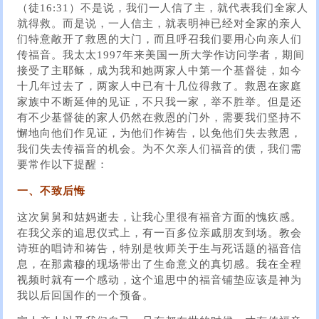
（徒16:31）不是说，我们一人信了主，就代表我们全家人
就得救。而是说，一人信主，就表明神已经对全家的亲人
们特意敞开了救恩的大门，而且呼召我们要用心向亲人们
传福音。我太太1997年来美国一所大学作访问学者，期间
接受了主耶稣，成为我和她两家人中第一个基督徒，如今
十几年过去了，两家人中已有十几位得救了。救恩在家庭
家族中不断延伸的见证，不只我一家，举不胜举。但是还
有不少基督徒的家人仍然在救恩的门外，需要我们坚持不
懈地向他们作见证，为他们作祷告，以免他们失去救恩，
我们失去传福音的机会。为不欠亲人们福音的债，我们需
要常作以下提醒：
一、不致后悔
这次舅舅和姑妈逝去，让我心里很有福音方面的愧疚感。
在我父亲的追思仪式上，有一百多位亲戚朋友到场。教会
诗班的唱诗和祷告，特别是牧师关于生与死话题的福音信
息，在那肃穆的现场带出了生命意义的真切感。我在全程
视频时就有一个感动，这个追思中的福音铺垫应该是神为
我以后回国作的一个预备。