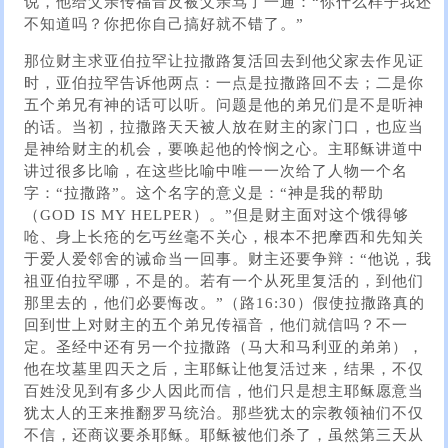
说，他给父亲传福音反被父亲骂了一通：“你什么样子我还
不知道吗？你把你自己搞好就不错了。”
那位财主求亚伯拉罕让拉撒路复活回去到他父家去作见证
时，亚伯拉罕告诉他两点：一点是拉撒路回不去；二是你
五个弟兄有神的话可以听。问题是他的弟兄们是不是听神
的话。当初，拉撒路天天被人放在财主的家门口，也应当
是神给财主的机会，要唤起他的怜悯之心。主耶稣讲道中
讲过很多比喻，在这些比喻中唯一一次给了人物一个名
字：“拉撒路”。这个名字的意义是：“神是我的帮助
（GOD IS MY HELPER）。”但是财主面对这个饿得够
呛、身上长疮的乞丐丝毫不关心，根本不把摩西和先知关
于爱人爱邻舍的诫命当一回事。财主还要争辩：“他说，我
祖亚伯拉罕哪，不是的。若有一个从死里复活的，到他们
那里去的，他们必要悔改。”（路16:30）假使拉撒路真的
回到世上对财主的五个弟兄传福音，他们就信吗？不一
定。圣经中还有另一个拉撒路（马大和马利亚的弟弟），
他在坟墓里四天之后，主耶稣让他复活过来，结果，不仅
百姓没见到有多少人因此而信，他们只是想主耶稣愿意当
犹太人的王来推翻罗马统治。那些犹太的宗教领袖们不仅
不信，还商议要杀耶稣。耶稣被他们杀了，虽然第三天从