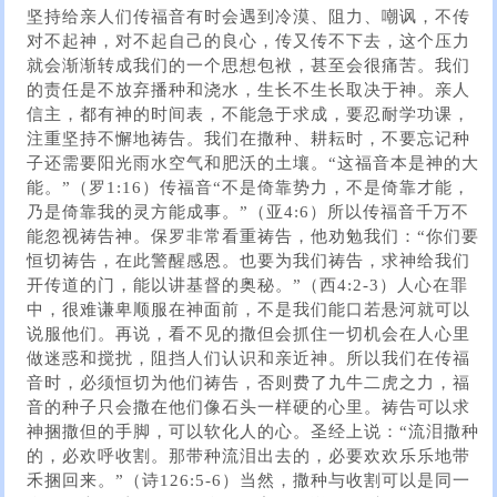
坚持给亲人们传福音有时会遇到冷漠、阻力、嘲讽，不传
对不起神，对不起自己的良心，传又传不下去，这个压力
就会渐渐转成我们的一个思想包袱，甚至会很痛苦。我们
的责任是不放弃播种和浇水，生长不生长取决于神。亲人
信主，都有神的时间表，不能急于求成，要忍耐学功课，
注重坚持不懈地祷告。我们在撒种、耕耘时，不要忘记种
子还需要阳光雨水空气和肥沃的土壤。“这福音本是神的大
能。”（罗1:16）传福音“不是倚靠势力，不是倚靠才能，
乃是倚靠我的灵方能成事。”（亚4:6）所以传福音千万不
能忽视祷告神。保罗非常看重祷告，他劝勉我们：“你们要
恒切祷告，在此警醒感恩。也要为我们祷告，求神给我们
开传道的门，能以讲基督的奥秘。”（西4:2-3）人心在罪
中，很难谦卑顺服在神面前，不是我们能口若悬河就可以
说服他们。再说，看不见的撒但会抓住一切机会在人心里
做迷惑和搅扰，阻挡人们认识和亲近神。所以我们在传福
音时，必须恒切为他们祷告，否则费了九牛二虎之力，福
音的种子只会撒在他们像石头一样硬的心里。祷告可以求
神捆撒但的手脚，可以软化人的心。圣经上说：“流泪撒种
的，必欢呼收割。那带种流泪出去的，必要欢欢乐乐地带
禾捆回来。”（诗126:5-6）当然，撒种与收割可以是同一