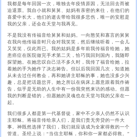
我都是每年回国一次，唯独去年疫情原因，无法回去而被
迫退票。我自小就和舅舅、姑妈有亲密的来往，在他们的
喜爱中长大，他们的逝去带给我很多悲伤，唯一的安慰是
我的父亲，还会在天堂与我再见。
不是我没有传福音给舅舅和姑妈。一向憨笑和寡言的舅舅
在我向他传福音时只会对我笑笑，然后继续听着，一会儿
又笑笑，仅此而已。我的姑妈是多年前我传福音给她，她
患癌症在医院做完手术第二天，恰巧我回到国内，我随即
探望她。在她悲叹自己活不多久时，我传了福音给她，拉
着她的手为她作了决志祷告。但以后我回国几次，知道她
从未去过任何教会，再和她讲主耶稣的事，她也没多少兴
趣，总是把话题岔开。她之所以在病床上愿意跟着我作祷
告，似乎是无助的人生中有一份我突然来访的感动。但愿
我的判断是错的，但愿她的灵魂也在天堂与我的父亲在一
起。
我们很多人都是第一代基督徒，家中不少亲人仍然不认识
主耶稣。将福音传给亲人们，是我们责无旁贷的一件大
事。神既然选择了我们，我们就应该成为全家得救的一个
管道。圣经上说：“当信主耶稣，你和你一家都必得救。”