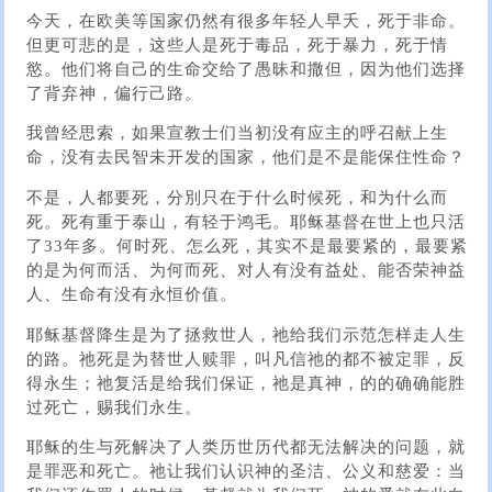
今天，在欧美等国家仍然有很多年轻人早夭，死于非命。
但更可悲的是，这些人是死于毒品，死于暴力，死于情
慾。他们将自己的生命交给了愚昧和撒但，因为他们选择
了背弃神，偏行己路。
我曾经思索，如果宣教士们当初没有应主的呼召献上生
命，没有去民智未开发的国家，他们是不是能保住性命？
不是，人都要死，分別只在于什么时候死，和为什么而
死。死有重于泰山，有轻于鸿毛。耶稣基督在世上也只活
了33年多。何时死、怎么死，其实不是最要紧的，最要紧
的是为何而活、为何而死、对人有没有益处、能否荣神益
人、生命有没有永恒价值。
耶稣基督降生是为了拯救世人，祂给我们示范怎样走人生
的路。祂死是为替世人赎罪，叫凡信祂的都不被定罪，反
得永生；祂复活是给我们保证，祂是真神，的的确确能胜
过死亡，赐我们永生。
耶稣的生与死解决了人类历世历代都无法解决的问题，就
是罪恶和死亡。祂让我们认识神的圣洁、公义和慈爱：当