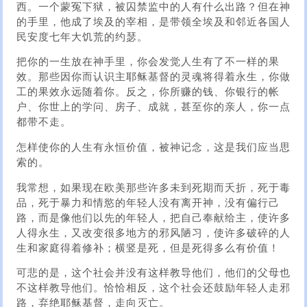
西。一个蒙冤下狱，被囚禁监中的人有什么出路？但在神
的手里，他成了埃及的宰相，是带领全埃及和邻近各国人
民安度七年大饥荒的约瑟。
把你的一生放在神手里，你会发觉人生有了不一样的果
效。那些因你而认识主耶稣基督的灵魂将得着永生，你做
工的果效永远随着你。反之，你所赚的钱、你银行的帐
户、你世上的学问、房子、成就，甚至你的亲人，你一点
都带不走。
怎样使你的人生有永恒价值，被神记念，这是我们应当思
索的。
我常想，如果现在欧美那些许多未到死期而夭折，死于毒
品，死于暴力和情慾的年轻人没有离开神，没有偏行己
路，而是像他们以先的年轻人，把自己奉献给主，使许多
人得永生，又改变很多地方的邪风陋习，使许多破碎的人
生和家庭得着修补；横竖是死，但是死得多么有价值！
可悲的是，这个社会并没有这样教导他们，他们的父母也
不这样教导他们。恰恰相反，这个社会还鼓励年轻人走邪
路，弃绝耶稣基督，走向灭亡。