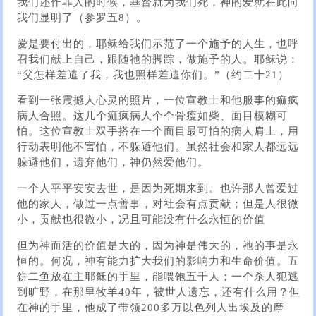
我们还作罪人的时候，基督就为我们死，神的爱就在此向
我们显明了（参罗五8）。
爱是要付出的，耶稣给我们示范了一个施予的人生，也呼
召我们献上自己，跟随祂的脚踪，做施予的人。耶稣说：
“父怎样差遣了我，我也照样差遣你们。”（约二十21）
看到一张震撼人心灵的照片，一位宣教士和他服事的痲疯
病人合照。这几个痲疯病人个个骨瘦如柴、面目模糊可
怕。这位宣教士双手搭在一个面目最可怕的病人肩上，用
行动表明他不害怕，不躲避他们。虽然社会和家人都远远
躲避他们，遗弃他们，神仍然爱他们。
一个人平平安安去世，是因为死期来到。也许那人曾爱过
他的家人，做过一点善事，对社会有点贡献；但是人很微
小，贡献也很微小，况且可能没有什么永恒的价值
但为神而活的价值是大的，因为神是伟大的，祂的事是永
恒的。何况，神有能力扩大我们的影响力和生命价值。五
饼二鱼放在主耶稣的手里，能喂饱五千人；一个杀人犯逃
到旷野，在那里牧羊40年，被世人遗忘，还有什么用？但
在神的手里，他成了带领200多万以色列人出埃及的摩