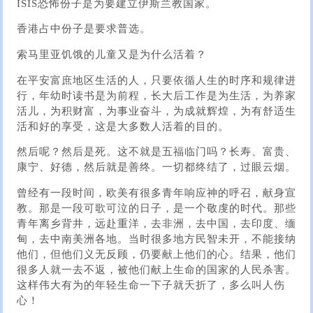
ISIS恐怖份子是为要建立伊斯兰教国家。
香港占中份子是要求普选。
索马里亚饥饿的儿童又是为什么活着？
在平安富庶地区生活的人，只要依循人生的时序和规律进
行，年幼时读书是为前程，长大后工作是为生活，为养家
活儿，为积财富，为事业奋斗，为成就辉煌，为有舒适生
活和好的享受，这是大多数人活着的目的。
然后呢？然后是死。这不就是五福临门吗？长寿、富贵、
康宁、好德，然后就是善终。一切都终结了，过眼云烟。
曾经有一段时间，欧美有很多青年响应神的呼召，献身宣
教。那是一段可歌可泣的日子，是一个敬虔的时代。那些
青年离乡背井，远赴重洋，去非洲，去中国，去印度、缅
甸，去中南美洲各地。当时很多地方民智未开，不能接纳
他们，但他们义无反顾，仍要献上他们的心。结果，他们
很多人就一去不返，被他们献上生命的国家的人民杀害。
这样伟大有为的年轻生命一下子就夭折了，多么叫人伤
心！