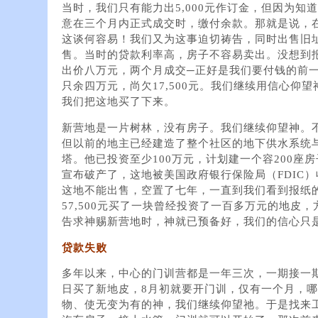
当时，我们只有能力出5,000元作订金，但因为知
意在三个月内正式成交时，缴付余款。那就是说，
这谈何容易！我们又为这事迫切祷告，同时出售旧
售。当时的贷款利率高，房子不容易卖出。没想到
出价八万元，两个月成交─正好是我们要付钱的前
只余四万元，尚欠17,500元。我们继续用信心仰
我们把这地买了下来。
新营地是一片树林，没有房子。我们继续仰望神。
但以前的地主已经建造了整个社区的地下供水系统
塔。他已投资至少100万元，计划建一个容200座
宣布破产了，这地被美国政府银行保险局（FDIC
这地不能出售，空置了七年，一直到我们看到报纸
57,500元买了一块曾经投资了一百多万元的地皮
告求神赐新营地时，神就已预备好，我们的信心只
贷款失败
多年以来，中心的门训营都是一年三次，一期接一期，
日买了新地皮，8月初就要开门训，仅有一个月，
物、使无变为有的神，我们继续仰望祂。于是找来