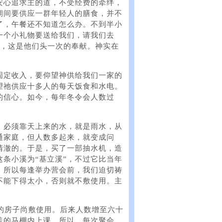
安心追求主的道，不受经费的牵绊，
期间要供应一群年轻人的膳食，并不
了，午餐还不知道怎么办。不到半小
一个小礼物要送给我们，请我们去
票，这是他们头一次的奉献。神实在
固定收入，要仰望神供给我们一家的
望祂供应十多人的每天饭食和水电。
的信心。如今，每年冬令会人数过
，必须靠天上来的水，就是雨水，从
通家庭，但人数多起来，就变成问
清澈的。于是，买了一部抽水机，造
小溪为“基立溪​​”，不过它比当年
。所以每逢举办营会前，我们迫切祷
不能下得太小，否则就不敷使用。主
的房子尚敷使用。后来人数增至六十
盖的马棚内上课。所以，每次聚会