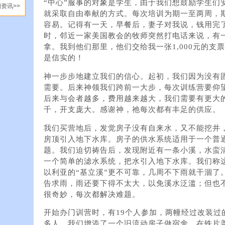
“中心”服事的对象是学生，由于我们想鼓励学生们
资讯>>
就采取自由奉献的方式。每次培训为期一至两周，
容易。记得有一天，早餐后，妻子对我说，钱用完
时，邻近一家美国教会的牧师突然打电话来说，有
拿。我到他们那里，他们交给我一张1,000元的支
是信实的！
神一步步地建立我们的信心。起初，我们因为没有
需要。后来神领我们跨前一大步，每次训练营要仰
后来与会者越多，费用越来越大，我们需要有更大
千，开支庞大。感谢神，祂每次都有丰足的供应。
我们买营地后，发觉房子没有自来水，又不能挖井
房顶引入地下水库。房子的供水系统适用于一个普
题。我们迫切祷告后，发现附近有一条小溪，水蛮
一个简单的滤水系统，把水引入地下水库。我们称这条
以利亚的“基立溪”更不可靠，几周不下雨就干涸了
告求雨，雨还要下得不太大，以免溪水泛滥；但也
很奇妙，每次都解决难题。
开始办门训营时，有19个人参加，两幢经过改装过
多人，我们增添了一个旧流动房子做宿舍，在铁片