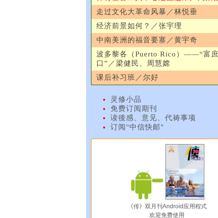
走过文化大革命风暴／林悦垂
经济前景如何？／张宇理
中南美洲的福音要塞／黄宇奇
波多黎各（Puerto Rico）——“富
口”／梁健民、周慧嫦
课后补习班／尔好
灵修小品
免费订阅期刊
读後感、意见、代祷事项
订阅"中信快邮"
《传》双月刊Android应用程式
欢迎免费使用