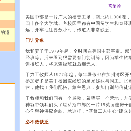
高荣德
美国中部是一片广大的福音工场，南北约1,000哩
四十多个大学城。各校园里都有中国留学生和查经
远，开车往往要数小时，传道人非常缺乏。
庶的港
门训异象
我和妻子于1979年起，全时间在美国中部事奉。
经班等。后来看到很​​需要有门徒训练，因为学生
训接班人，将来查经班就后继无人。
于力工牧师从1977年起，每年暑假都在加州湾区
参加者多是美中校园查经班的弟兄姊妹与同工。19
营，他找了我们配搭。蒙主恩典，参加门训的信徒
于牧师和我们同有一个感动，希望买一个营地，方
神就带领我们买了堪萨斯市郊的一片15英亩连房子
心仰望神供应余款。就这样，“基督工人中心”建立
必不致缺乏