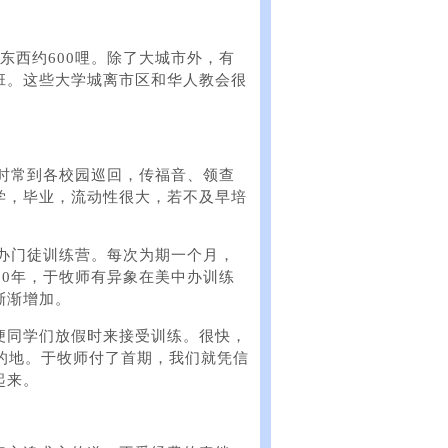
，东西约600哩。除了大城市外，有
班。这些大学城离市区和华人教会很
那时常到各校园巡回，传福音、领查
转学，毕业，流动性很大，若不及早培
开办门徒训练营。每次为期一个月，
80年，于牧师有异象在美中办训练
渐渐增加。
便同学们放假时来接受训练。很快，
的地。于牧师付了首期，我们就凭信
起来。