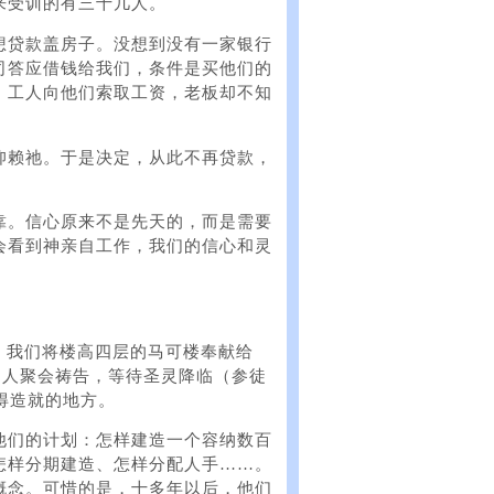
来受训的有三十几人。
想贷款盖房子。没想到没有一家银行
司答应借钱给我们，条件是买他们的
，工人向他们索取工资，老板却不知
仰赖祂。于是决定，从此不再贷款，
靠。信心原来不是先天的，而是需要
会看到神亲自工作，我们的信心和灵
礼。我们将楼高四层的马可楼奉献给
0人聚会祷告，等待圣灵降临（参徒
得造就的地方。
他们的计划：怎样建造一个容纳数百
怎样分期建造、怎样分配人手……。
概念。可惜的是，十多年以后，他们