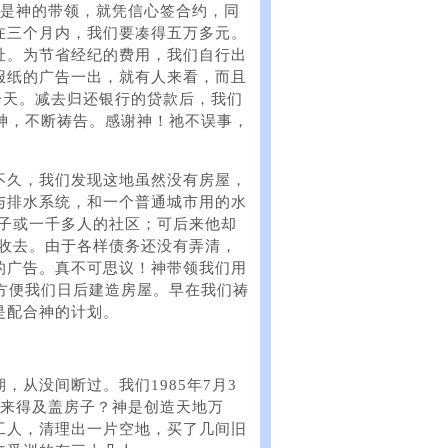
道是神的带领，就凭信心签合约，同
在三个月内，我们要凑得五万多元。
址。为节省经纪的费用，我们自行出
报纸的广告一出，就有人来看，而且
一天。减去归还银行的贷款后，我们
望神，不断祷告。感谢神！祂不误事，
不久，我们发现这地虽然没有房屋，
与排水系统，和一个普通城市用的水
房子或一千多人的社区；可后来他却
）收去。由于各样债务还没有弄清，
的广告。真不可思议！神带领我们用
，方便我们日后建造房屋。早在我们祷
是配合神的计划。
从没间断过。我们1985年7月3
哪来得及盖房子？神是创造天地万
工人，清理出一片空地，买了几间旧