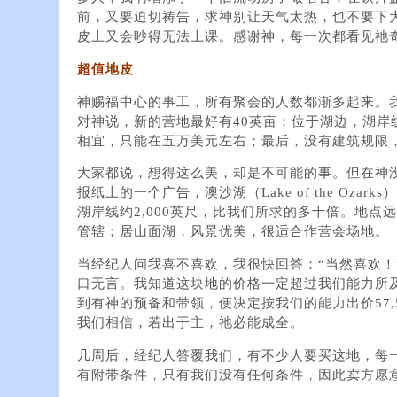
前，又要迫切祷告，求神别让天气太热，也不要下
皮上又会吵得无法上课。感谢神，每一次都看见祂
超值地皮
神赐福中心的事工，所有聚会的人数都渐多起来。
对神说，新的营地最好有40英亩；位于湖边，湖岸
相宜，只能在五万美元左右；最后，没有建筑规限
大家都说，想得这么美，却是不可能的事。但在神
报纸上的一个广告，澳沙湖（Lake of the Oza
湖岸线约2,000英尺，比我们所求的多十倍。地点
管辖；居山面湖，风景优美，很适合作营会场地。
当经纪人问我喜不喜欢，我很快回答：“当然喜欢！
口无言。我知道这块地的价格一定超过我们能力所
到有神的预备和带领，便决定按我们的能力出价57,
我们相信，若出于主，祂必能成全。
几周后，经纪人答覆我们，有不少人要买这地，每
有附带条件，只有我们没有任何条件，因此卖方愿