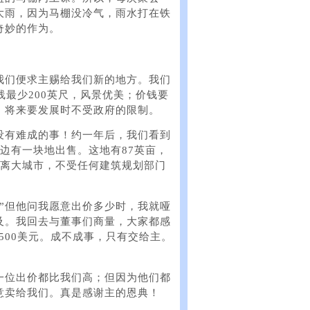
大雨，因为马棚没冷气，雨水打在铁
奇妙的作为。
我们便求主赐给我们新的地方。我们
线最少200英尺，风景优美；价钱要
，将来要发展时不受政府的限制。
没有难成的事！约一年后，我们看到
rks）边有一块地出售。这地有87英亩，
远离大城市，不受任何建筑规划部门
”但他问我愿意出价多少时，我就哑
及。我回去与董事们商量，大家都感
500美元。成不成事，只有交给主。
一位出价都比我们高；但因为他们都
意卖给我们。真是感谢主的恩典！