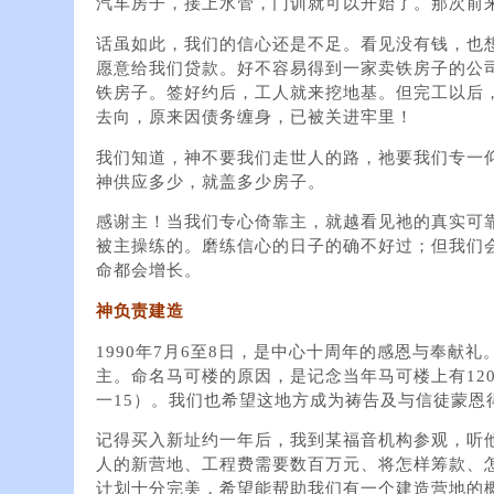
汽车房子，接上水管，门训就可以开始了。那次前
话虽如此，我们的信心还是不足。看见没有钱，也
愿意给我们贷款。好不容易得到一家卖铁房子的公
铁房子。签好约后，工人就来挖地基。但完工以后
去向，原来因债务缠身，已被关进牢里！
我们知道，神不要我们走世人的路，祂要我们专一
神供应多少，就盖多少房子。
感谢主！当我们专心倚靠主，就越看见祂的真实可
被主操练的。磨练信心的日子的确不好过；但我们
命都会增长。
神负责建造
1990年7月6至8日，是中心十周年的感恩与奉献
主。命名马可楼的原因，是记念当年马可楼上有12
一15）。我们也希望这地方成为祷告及与信徒蒙恩
记得买入新址约一年后，我到某福音机构参观，听
人的新营地、工程费需要数百万元、将怎样筹款、
计划十分完美，希望能帮助我们有一个建造营地的