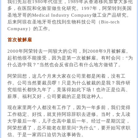
我们先后在1980年代信主，1989年从香港移民加拿大多伦
多，在医院和化验室做生化研究。1997年，阿荣转到美国
圣地牙哥的Medical Industry Company做工业产品研究。
后来阿琼在圣地牙哥也找到生物科技公司（Bio-tech
Company）的工作。
首次被解雇
2000年阿荣转去一间较大的公司，到2008年9月被解雇。
起初他很不能接受，因为是第一次被解雇。有时会问：“为
什么选中我？”当然也会反省自己有什么地方做错了。
阿荣回想，这几个月来大家在公司里都是闲着，没有工
作。公司当然要裁员啰！只是为什么被裁的是我？我作研
究组组长都快九年了，竟落得如此下场！也许正是位高、
薪厚、福利又好，公司要裁的正是我这种人。
现在家里两个人都没有工作了，因为一年多前，我们觉得
工作稳定、好找，就支持阿琼辞职去进修。当时，女儿读
大学最后一年，儿子念高中最后一年。经过一星期沉淀，
阿荣想通了，总不能老在那里问“为什么”，要开始写求职
信。于是一家四口迫切为这事祷告。