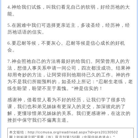
4.神给我们试炼，叫我们看见自己的软弱，好经历祂的大
能。
5.在困难中我们可选择更亲近主，多读圣经，经历神，经
历祂话语的信实。
6.要忍耐等候，不要灰心。忍耐等候是信心成长的好机
会。
7.神会照祂自己的方法将最好的给我们。阿荣曾用人的方
法，想借人事关系申请一间公司，四次都没成功。结果神
却用奇妙的方法，让阿荣得到他期待已久的工作。神的作
为不是我们所能预料的，如圣经上所记：“忍耐生老练，老
练生盼望，盼望不至于羞愧。”神是信实的！
感谢神，借着世人看为不好的经历，让我们学了很多功
课，我们也和弟兄姊妹有更深入的灵交，加深彼此的了
解，更懂珍惜弟兄姊妹的关系。我们更感谢神，在这次的
挫折中保守我们不偏离主道。
本文链结：http://ccmusa.org/read/read.aspx?id=prs20130502
网上转贴请注明"原载《传》双月刊第150期（中国信徒布道会）"。