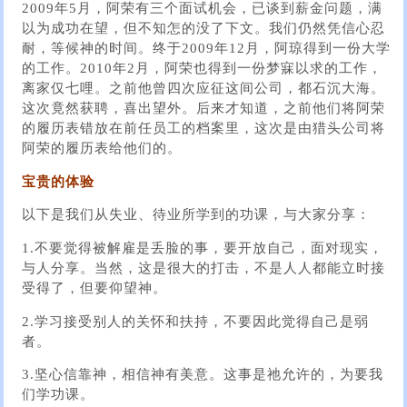
2009年5月，阿荣有三个面试机会，已谈到薪金问题，满
以为成功在望，但不知怎的没了下文。我们仍然凭信心忍
耐，等候神的时间。终于2009年12月，阿琼得到一份大学
的工作。2010年2月，阿荣也得到一份梦寐以求的工作，
离家仅七哩。之前他曾四次应征这间公司，都石沉大海。
这次竟然获聘，喜出望外。后来才知道，之前他们将阿荣
的履历表错放在前任员工的档案里，这次是由猎头公司将
阿荣的履历表给他们的。
宝贵的体验
以下是我们从失业、待业所学到的功课，与大家分享：
1.不要觉得被解雇是丢脸的事，要开放自己，面对现实，
与人分享。当然，这是很大的打击，不是人人都能立时接
受得了，但要仰望神。
2.学习接受别人的关怀和扶持，不要因此觉得自己是弱
者。
3.坚心信靠神，相信神有美意。这事是祂允许的，为要我
们学功课。