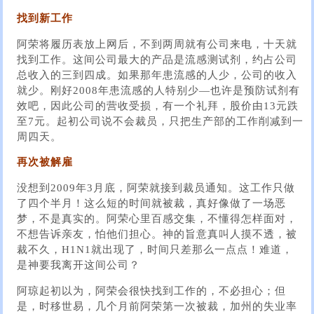
找到新工作
阿荣将履历表放上网后，不到两周就有公司来电，十天就
找到工作。这间公司最大的产品是流感测试剂，约占公司
总收入的三到四成。如果那年患流感的人少，公司的收入
就少。刚好2008年患流感的人特别少—也许是预防试剂有
效吧，因此公司的营收受损，有一个礼拜，股价由13元跌
至7元。起初公司说不会裁员，只把生产部的工作削减到一
周四天。
再次被解雇
没想到2009年3月底，阿荣就接到裁员通知。这工作只做
了四个半月！这么短的时间就被裁，真好像做了一场恶
梦，不是真实的。阿荣心里百感交集，不懂得怎样面对，
不想告诉亲友，怕他们担心。神的旨意真叫人摸不透，被
裁不久，H1N1就出现了，时间只差那么一点点！难道，
是神要我离开这间公司？
阿琼起初以为，阿荣会很快找到工作的，不必担心；但
是，时移世易，几个月前阿荣第一次被裁，加州的失业率