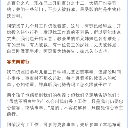
是百分之八，现在已上升到百分之十二。大药厂也要节
约，关闭一些部门，不少人被解雇。最受影响的是生物科
技公司。
阿荣找了几个月工作仍没着落。这时，阿琼已经毕业，开
始投入待业行列，发现找工作真的不容易，所以更能体谅
丈夫。我们也开始留意，教会里的弟兄姊妹也各有难处，
有的患病，有人被裁。有一位爱主的姊妹，丈夫被解雇，
自己刚做完手术。阿琼常为她祷告，彼此关心支持。
靠主向前行
我们仍照旧参与儿童主日学和儿童团契事奉。但那段时间
心事多，事奉时不那么起劲。每个月看着陆续寄来的帐
单，心如铅重。神真听我们祷告吗？怎么跟孩子讲？
两个孩子也感受到我们的彷徨；但我们坚定地告诉他们：
“虽然不明白神为什么会叫我们丢了工作，只是我们仍要忠
心信靠，继续事奉。”是的，不容易解释，只能凭信心靠主
前行。
阿荣没有了工作，可参与更多事奉，先后参加了本地布道