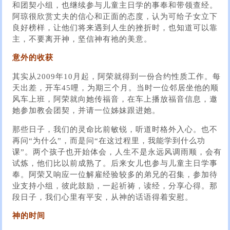
和团契小组，也继续参与儿童主日学的事奉和带领查经。
阿琼很欣赏丈夫的信心和正面的态度，认为可给子女立下
良好榜样，让他们将来遇到人生的挫折时，也知道可以靠
主，不要离开神，坚信神有祂的美意。
意外的收获
其实从2009年10月起，阿荣就得到一份合约性质工作。每
天出差，开车45哩，为期三个月。当时一位邻居坐他的顺
风车上班，阿荣就向她传福音，在车上播放福音信息，邀
她参加教会团契，并请一位姊妹跟进她。
那些日子，我们的灵命比前敏锐，听道时格外入心。也不
再问“为什么”，而是问“在这过程里，我能学到什么功
课”。两个孩子也开始体会，人生不是永远风调雨顺，会有
试炼，他们比以前成熟了。后来女儿也参与儿童主日学事
奉。阿荣又响应一位解雇经验较多的弟兄的召集，参加待
业支持小组，彼此鼓励，一起祈祷，读经，分享心得。那
段日子，我们心里有平安，从神的话语得着安慰。
神的时间