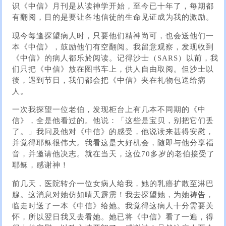
识《中信》月刊是从读神学开始，至今已十年了，每期都
有翻阅，目的是要让各地信徒的生命见证成为我的激励。
现今每逢探望病人时，只要他们精神尚可，也会送他们一
本《中信》，鼓励他们有空翻阅。我留意观察，发现收到
《中信》的病人都乐於阅读。记得沙士（SARS）以前，我
们只把《中信》放在图书车上，供人自由取阅。但沙士以
後，遇到节日，我们都会把《中信》夹在礼物包送给病
人。
一次我探望一位老伯，发现柜台上有几本不同期的《中
信》，全是他看过的。他说：「这些是宝贝，别把它们丢
了。」我问及他对《中信》的感受，他说读来甚得安慰，
并觉得耶稣很伟大。我看这是大好机会，随即与他分享福
音，并邀请他决志。就在当天，这位70多岁的老伯接受了
耶稣，感谢神！
前几天，医院转介一位女病人给我，她的乳癌扩散至淋巴
腺。这消息对她仿如晴天霹雳！我去探望她，为她祷告，
临走时送了一本《中信》给她。我觉得这病人十分需要关
怀，所以翌日我又去看她。她已将《中信》看了一遍，得