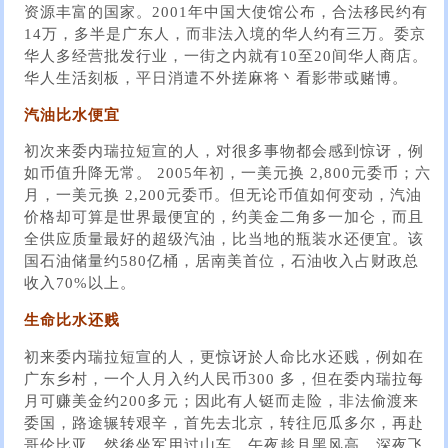
资源丰富的国家。2001年中国大使馆公布，合法移民约有
14万，多半是广东人，而非法入境的华人约有三万。委京
华人多经营批发行业，一街之内就有10至20间华人商店。
华人生活刻板，平日消遣不外搓麻将丶看影带或赌博。
汽油比水便宜
初次来委内瑞拉短宣的人，对很多事物都会感到惊讶，例
如币值升降无常。 2005年初，一美元换 2,800元委币；六
月，一美元换 2,200元委币。但无论币值如何变动，汽油
价格却可算是世界最便宜的，约美金二角多一加仑，而且
全供应质量最好的超级汽油，比当地的瓶装水还便宜。该
国石油储量约580亿桶，居南美首位，石油收入占财政总
收入70%以上。
生命比水还贱
初来委内瑞拉短宣的人，更惊讶於人命比水还贱，例如在
广东乡村，一个人月入约人民币300 多，但在委内瑞拉每
月可赚美金约200多元；因此有人铤而走险，非法偷渡来
委国，路途辗转艰辛，首先去北京，转往厄瓜多尔，再赴
哥伦比亚，然後坐军用过山车，午夜趁月黑风高，深夜飞