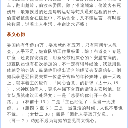
车，翻山越岭，偷渡来委国。除了沿途颠簸，偷渡客有死
伤外，最难挨过的还是每转运站等蛇头通知起程的日子。
偷渡者被集合在破屋中，不供饮食，又不懂语言，有时要
挨数周，过着非人生活，生命比水还贱！
慕义心切
委国约有华侨14万，委京就约有五万，只有两间华人教
会。人手不足，短宣队的工作量极重，除了布道会丶专题
讲座，还要探访信徒，用圣经鼓励灰心的丶安慰有病的。
短宣队员也有初次参加的，不一定有辅导经验，我就用集
体辅导的办法，鼓励他们提出适合的经节去安慰信徒。例
如我获悉翌日要去探一位患子宫癌的年轻姊妹，前一天晚
上，就本着主的应许，「同心合意」的祈求（太十八 19
），求神医治病人，更求神赐下合宜的话语去安慰她。短
宣队员就建议四处经文：一是「总要给你们开一条出
路。」（林前十 13 ）二是「主已经近了，应当一无挂
虑。」（腓四 5 至 6 ）三是「当复活的时候，人也不娶也
不嫁。」（太廿二 30 ）四是「因此人要离开父母。」
（可十 7 ）劝她不必为翁姑的意见而太忧心。