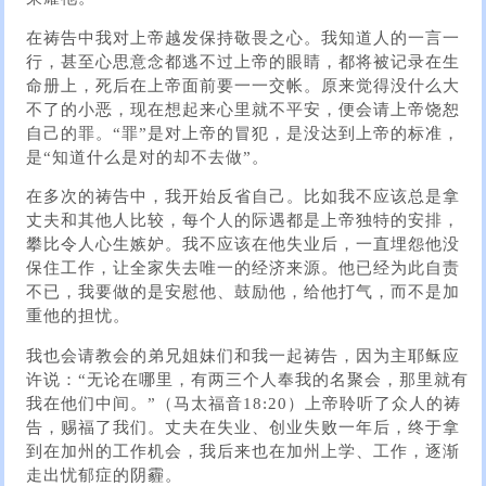
在祷告中我对上帝越发保持敬畏之心。我知道人的一言一
行，甚至心思意念都逃不过上帝的眼睛，都将被记录在生
命册上，死后在上帝面前要一一交帐。原来觉得没什么大
不了的小恶，现在想起来心里就不平安，便会请上帝饶恕
自己的罪。“罪”是对上帝的冒犯，是没达到上帝的标准，
是“知道什么是对的却不去做”。
在多次的祷告中，我开始反省自己。比如我不应该总是拿
丈夫和其他人比较，每个人的际遇都是上帝独特的安排，
攀比令人心生嫉妒。我不应该在他失业后，一直埋怨他没
保住工作，让全家失去唯一的经济来源。他已经为此自责
不已，我要做的是安慰他、鼓励他，给他打气，而不是加
重他的担忧。
我也会请教会的弟兄姐妹们和我一起祷告，因为主耶稣应
许说：“无论在哪里，有两三个人奉我的名聚会，那里就有
我在他们中间。”（马太福音18:20）上帝聆听了众人的祷
告，赐福了我们。丈夫在失业、创业失败一年后，终于拿
到在加州的工作机会，我后来也在加州上学、工作，逐渐
走出忧郁症的阴霾。