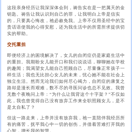
这段亲身经历让我深深体会到，祷告实在是一把属天的金
钥匙。祷告让我认识到自己的罪，让我明白上帝是信实
的，只要真心悔改，祂必赦免我。上帝不仅用圣经中的宝
贵话语使我的心得安慰，还为我生活中的所需所求提供切
实的帮助。
交托重担
即便经济上的困境解决了，女儿的自闭症仍是家庭生活中
的重担。我期盼女儿能开口和我们说说话，聊聊她在学校
的趣闻；我渴望女儿能自己照顾自己，尽量像正常孩子一
样生活；我也无比担心女儿的未来，忧心她不能在社会上
独立生活。然而无论我们如何尽心竭力，自闭症的康复之
路却是漫长而艰难，数不尽的寻医问诊也总不见效。我曾
无数个夜晚问上帝：“为什么让我背这个十字架？”不仅如
此，我也曾觉得自己没有放弃工作来全职照顾女儿，是不
是太自私了？
但这一路走来，上帝并没有放弃我，祂一直陪伴我经历所
有的痛苦，抚平我心中一切的创伤，并借着苦难打开我的
心智，增长我的智慧。