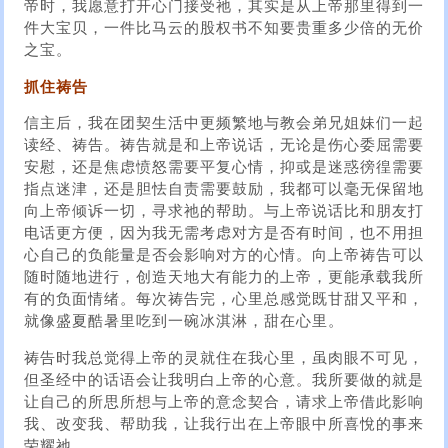
帝时，我愿意打开心门接受祂，其实是从上帝那里得到一
件大宝贝，一件比马云的股权书不知要贵重多少倍的无价
之宝。
抓住祷告
信主后，我在团契生活中更频繁地与教会弟兄姐妹们一起
读经、祷告。祷告就是和上帝说话，无论是伤心委屈需要
安慰，还是焦虑愤怒需要平复心情，抑或是迷惑徬徨需要
指点迷津，还是胆怯自责需要鼓励，我都可以毫无保留地
向上帝倾诉一切，寻求祂的帮助。与上帝说话比和朋友打
电话更方便，因为我无需考虑对方是否有时间，也不用担
心自己的负能量是否会影响对方的心情。向上帝祷告可以
随时随地进行，创造天地大有能力的上帝，更能承载我所
有的负面情绪。每次祷告完，心里总感觉既甘甜又平和，
就像盛夏酷暑里吃到一碗冰淇淋，甜在心里。
祷告时我总觉得上帝的灵就住在我心里，虽肉眼不可见，
但圣经中的话语会让我明白上帝的心意。我所要做的就是
让自己的所思所想与上帝的意念契合，请求上帝借此影响
我、改变我、帮助我，让我行出在上帝眼中所喜悅的事来
荣耀祂。