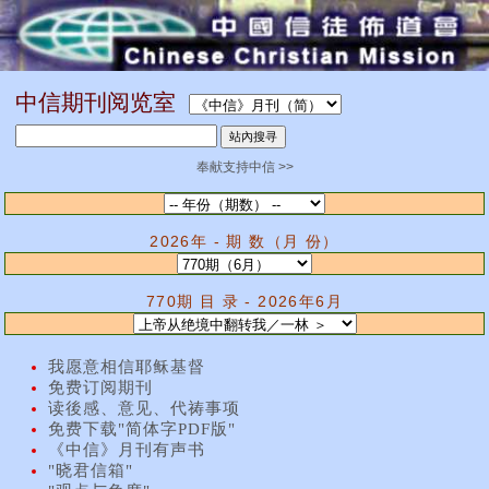
中信期刊阅览室
奉献支持中信 >>
2026年 - 期 数（月 份）
770期 目 录 - 2026年6月
我愿意相信耶稣基督
免费订阅期刊
读後感、意见、代祷事项
免费下载"简体字PDF版"
《中信》月刊有声书
"晓君信箱"