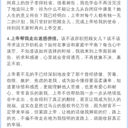
间肩上的担子变得轻省。借着祷告，我也学会不再没完没
了地追问上帝：祢为什么不能让女儿从自闭症中康复？她
人生的意义何在？我已经明白，上帝对每个人都有独一无
二的计划，我只管好好照顾女儿，完成上帝给我的使命，
待到回天家时再向上帝交差。
4.上帝帮我走出迷惑徬徨。
该不该辞职照顾女儿？该不该
寻求这次升职机会？如何在事业和家庭中平衡？每当心中
迷茫、不知道该如何选择的时候，我就来到上帝面前祷
告、祈求和感谢，心里就会变得透亮，不再犹豫不决、裹
足不前。
上帝看不见的手已经深刻地改变了那个曾经骄傲、苦毒、
怨恨、嫉妒、焦虑的老我，成为如今懂得要温柔谦卑，知
道要珍惜和感恩，更能理解他人苦难，也更有爱心和耐
心、常常喜乐的新我。上帝不但帮助我一步一步从绝境低
谷中走出，生命得到了真正的翻转，甚至让我成为別人的
祝福。这实在是胜过马云的股权书亿万倍，因为财富不一
定带来幸福，但紧跟上帝，让祂的话做我脚前的灯，路上
的光，不偏不倚走在祂为我指明的道路上，就能收获真正
的幸福。