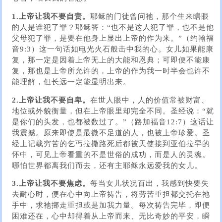
1.上帝让我不要自责。
耶稣的门徒曾问祂，那个生来瞎眼
的人是谁犯了罪？耶稣答：“也不是这人犯了罪，也不是他
父母犯了罪，是要在他身上显出上帝的作为来。”（约翰福
音9:3）这一句话如电光火石般击中我的心。女儿如果能康
复，那一定是因着上帝无上的大能和恩典；可即便不能康
复，那也是上帝所允许的，上帝的作为我一时半会也许不
能理解，但长远一定能显明出来。
2.上帝让我不要自卑。
在世人眼中，人的价值常被财富、
地位或外貌衡量，但在上帝眼里却完全不同。圣经说：“就
是你们的头发，也都被数过了。”（路加福音12:7）这话让
我震撼。原来即使是最微不足道的人，也被上帝珍爱。圣
经上记载穷苦的乞丐拉撒路死后都被天使接到亚伯拉罕的
怀中，可见上帝看重的不是世俗的成功，而是人的灵魂。
哪怕世界都离我们而去，还有主耶稣永远爱我的女儿。
3.上帝让我不要焦虑。
每当女儿状况百出，我感到快要失
去耐心时，便在心中向上帝祷告，将劳苦重担都交托在祂
手中，求祂挪走重担或是加我力量。每次祷告完毕，即便
困难还在，心中却得着从上帝而来、无比奇妙的平安，瞬