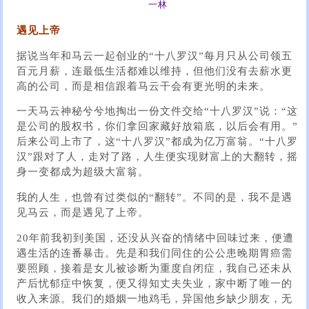
一林
遇见上帝
据说当年和马云一起创业的“十八罗汉”每月只从公司领五
百元月薪，连最低生活都难以维持，但他们没有去薪水更
高的公司，而是相信跟着马云干会有更光明的未来。
一天马云神秘兮兮地掏出一份文件交给“十八罗汉”说：“这
是公司的股权书，你们拿回家藏好放箱底，以后会有用。”
后来公司上市了，这“十八罗汉”都成为亿万富翁。“十八罗
汉”跟对了人，走对了路，人生便实现财富上的大翻转，摇
身一变都成为超级大富翁。
我的人生，也曾有过类似的“翻转”。不同的是，我不是遇
见马云，而是遇见了上帝。
20年前我初到美国，还没从兴奋的情绪中回味过来，便遭
遇生活的连番暴击。先是和我们同住的公公患晚期胃癌需
要照顾，接着是女儿被诊断为重度自闭症，我自己还未从
产后忧郁症中恢复，便又得知丈夫失业，家中断了唯一的
收入来源。我们的婚姻一地鸡毛，异国他乡缺少朋友，无