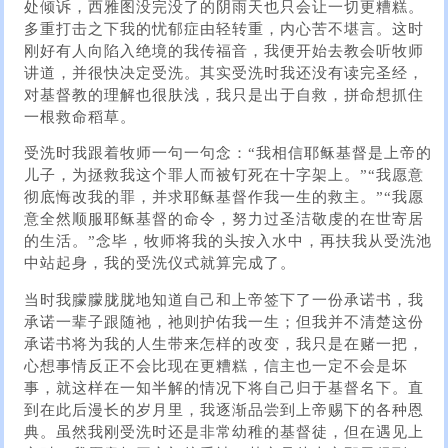
处倾诉，西雅图没完没了的阴雨天也只会让一切更糟糕。
多重打击之下我的忧郁症由轻转重，内心苦不堪言。这时
刚好有人向陷入绝境的我传福音，我便开始去教会听牧师
讲道，并很快决定受洗。其实受洗时我还没有读完圣经，
对基督教的理解也很肤浅，我只是出于自救，拼命想抓住
一根救命稻草。
受洗时我跟着牧师一句一句念：“我相信耶稣基督是上帝的
儿子，为拯救我这个罪人而被钉死在十字架上。”“我愿意
彻底悔改我的罪，并求耶稣基督作我一生的救主。”“我愿
意全然顺服耶稣基督的命令，努力过圣洁敬虔的在世寄居
的生活。”念毕，牧师将我的头按入水中，再扶我从受洗池
中站起身，我的受洗仪式就算完成了。
当时我朦朦胧胧地知道自己和上帝签下了一份承诺书，我
承诺一辈子跟随祂，祂则护佑我一生；但我并不清楚这份
承诺书将为我的人生带来怎样的改变，我只是在赌一把，
心想事情反正不会比现在更糟糕，信主也一定不会是坏
事，就这样在一知半解的情况下将自己归于基督名下。直
到在此后漫长的岁月里，我逐渐品尝到上帝赐下的各种恩
典。虽然我刚受洗时还是非常幼稚的基督徒，但在遇见上