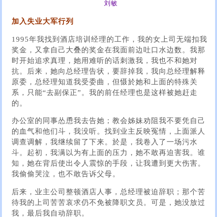
刘敏
加入失业大军行列
1995年我找到酒店培训经理的工作，我的女上司无端扣我
奖金，又拿自己大叠的奖金在我面前边吐口水边数。我那
时开始追求真理，她用难听的话刺激我，我也不和她对
抗。后来，她向总经理告状，要辞掉我，我向总经理解释
原委，总经理知道我受委曲，但慑於她和上面的特殊关
系，只能“去副保正”。我的前任经理也是这样被她赶走
的。
办公室的同事怂恿我去告她；教会姊妹劝阻我不要凭自己
的血气和他们斗，我没听。找到业主反映冤情，上面派人
调查调解，我继续留了下来。於是，我卷入了一场污水
斗。起初，我满以为有上面的压力，她不敢再迫害我。谁
知，她在背后使出令人震惊的手段，让我遭到更大伤害。
我偷偷哭泣，也不敢告诉父母。
后来，业主公司整顿酒店人事，总经理被迫辞职；那个苦
待我的上司苦苦哀求仍不免被降职文员。可是，她没放过
我，最后我自动辞职。