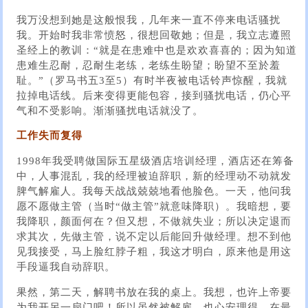
我万没想到她是这般恨我，几年来一直不停来电话骚扰
我。开始时我非常愤怒，很想回敬她；但是，我立志遵照
圣经上的教训：“就是在患难中也是欢欢喜喜的；因为知道
患难生忍耐，忍耐生老练，老练生盼望；盼望不至於羞
耻。”（罗马书五3至5）有时半夜被电话铃声惊醒，我就
拉掉电话线。后来变得更能包容，接到骚扰电话，仍心平
气和不受影响。渐渐骚扰电话就没了。
工作失而复得
1998年我受聘做国际五星级酒店培训经理，酒店还在筹备
中，人事混乱，我的经理被迫辞职，新的经理动不动就发
脾气解雇人。我每天战战兢兢地看他脸色。一天，他问我
愿不愿做主管（当时“做主管”就意味降职）。我暗想，要
我降职，颜面何在？但又想，不做就失业；所以决定退而
求其次，先做主管，说不定以后能回升做经理。想不到他
见我接受，马上脸红脖子粗，我这才明白，原来他是用这
手段逼我自动辞职。
果然，第二天，解聘书放在我的桌上。我想，也许上帝要
为我开另一扇门吧！所以虽然被解雇，也心安理得，在最