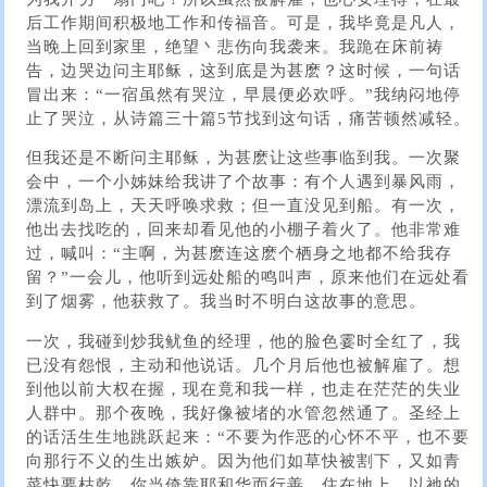
后工作期间积极地工作和传福音。可是，我毕竟是凡人，
当晚上回到家里，绝望丶悲伤向我袭来。我跪在床前祷
告，边哭边问主耶稣，这到底是为甚麽？这时候，一句话
冒出来：“一宿虽然有哭泣，早晨便必欢呼。”我纳闷地停
止了哭泣，从诗篇三十篇5节找到这句话，痛苦顿然减轻。
但我还是不断问主耶稣，为甚麽让这些事临到我。一次聚
会中，一个小姊妹给我讲了个故事：有个人遇到暴风雨，
漂流到岛上，天天呼唤求救；但一直没见到船。有一次，
他出去找吃的，回来却看见他的小棚子着火了。他非常难
过，喊叫：“主啊，为甚麽连这麽个栖身之地都不给我存
留？”一会儿，他听到远处船的鸣叫声，原来他们在远处看
到了烟雾，他获救了。我当时不明白这故事的意思。
一次，我碰到炒我鱿鱼的经理，他的脸色霎时全红了，我
已没有怨恨，主动和他说话。几个月后他也被解雇了。想
到他以前大权在握，现在竟和我一样，也走在茫茫的失业
人群中。那个夜晚，我好像被堵的水管忽然通了。圣经上
的话活生生地跳跃起来：“不要为作恶的心怀不平，也不要
向那行不义的生出嫉妒。因为他们如草快被割下，又如青
菜快要枯乾。你当倚靠耶和华而行善，住在地上，以祂的