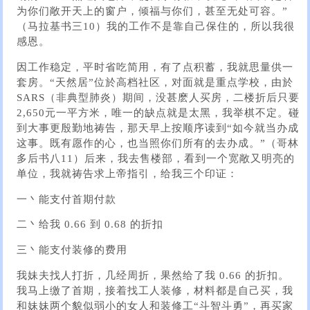
为你们敞开天上的窗户，倾福与你们，甚至无处可容。”
（马拉基书三10）我的工作不是靠自己保住的，所以我很
感恩。
因工作稳定，平时省吃简用，有了点积蓄，我就思量供一
套房。“天然居”位於高档社区，对面就是重点学校，由於
SARS（非典型肺炎）期间，没甚麽人买房，二楼折后只要
2,650元一平方米，唯一的缺点就是太黑，我举棋不定。碰
到大事更殷勤地祷告，那天早上按顺序读到“如今就当办成
这事。既有愿作的心，也当照你们所有的去办成。”（哥林
多后书八11）后来，我去售楼部，看到一个宽敞又明亮的
单位，我就祷告求上帝指引，给我三个印证：
一丶能支付首期付款
二丶给我 0.66 到 0.68 的折扣
三丶能支付装修的费用
我妹夫找人打折，几经周折，果然给了我 0.66 的折扣。
我马上缴了首期，接着找工人装修，材料都是自己买，我
和妹妹两个貌似弱小的女人和装修工“斗智斗勇”，再买家