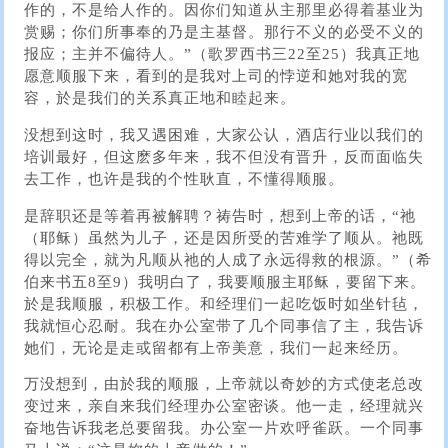
作的，不是给人作的。因你们知道从主那里必得着基业为
赏赐；你们所事奉的乃是主基督。那行不义的必受不义的
报应；主并不偏待人。”（歌罗西书三22至25）我真正地
愿意顺服下来，看到的是我对上司的悖逆和她对我的宽
容，於是我们的关系真正地和睦起来。
没想到这时，我又遇困难，大家公认，酒店行业以我们的
培训最好，但这麽多年来，我不但没有晋升，反而面临失
去工作，也许是我的个性耿直，不懂得顺服。
是辞职还是等着再被解聘？祷告时，想到上帝的话，“祂
（耶稣）虽然为儿子，还是因所受的苦难学了顺从。祂既
得以完全，就为凡顺从祂的人成了永远得救的根源。”（希
伯来书五8至9）我明白了，我要顺服主耶稣，要留下来。
於是我顺服，积极工作。和经理们一起吃饭时如坐针毡，
我就恒心忍耐。我在办公室带了几个同事信了主，我告诉
她们，无论是走或留都有上帝美意，我们一起来经历。
万没想到，由於我的顺服，上帝就以奇妙的方式使老总改
变过来，亲自来我们经理办公室密谈。他一走，经理就兴
奋地告诉我老总要留我。办公室一片欢呼雀跃。一个同事