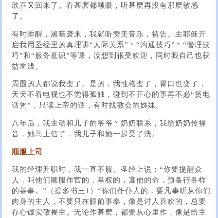
欣喜又回来了。看甚麽都顺眼，听甚麽再没有那麽敏感
了。
有时睡醒，黑暗袭来，我就听赞美音乐，祷告。主耶稣开
启我用圣经里的真理讲“人际关系”丶“沟通技巧”丶“管理技
巧”和“服务意识”等课，没想到很受欢迎，同时我自己也获
益匪浅。
周围的人都说我变了。是的，我性格变了，胃口也变了，
天天不看电视也不觉得孤独，碰到不开心的事再不必“煲电
话粥”，只读上帝的话，有时找教会的姊妹。
八年后，我主动和儿子的爷爷丶奶奶联系，我给奶奶传福
音，她马上信了，我儿子和她一起受了洗。
顺服上司
我的经理升职时，我一直不服。圣经上说：“你要提醒众
人，叫他们顺服作官的，掌权的，遵他的命，预备行各样
的善事。”（提多书三1）“你们作仆人的，要凡事听从你们
肉身的主人，不要只在眼前事奉，像是讨人喜欢的，总要
存心诚实敬畏主。无论作甚麽，都要从心里作，像是给主