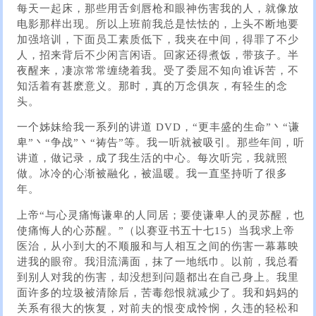
每天一起床，那些用舌剑唇枪和眼神伤害我的人，就像放
电影那样出现。所以上班前我总是怯怯的，上头不断地要
加强培训，下面员工素质低下，我夹在中间，得罪了不少
人，招来背后不少闲言闲语。回家还得煮饭，带孩子。半
夜醒来，凄凉常常缠绕着我。受了委屈不知向谁诉苦，不
知活着有甚麽意义。那时，真的万念俱灰，有轻生的念
头。
一个姊妹给我一系列的讲道 DVD，“更丰盛的生命”丶“谦
卑”丶“争战”丶“祷告”等。我一听就被吸引。那些年间，听
讲道，做记录，成了我生活的中心。每次听完，我就照
做。冰冷的心渐被融化，被温暖。我一直坚持听了很多
年。
上帝“与心灵痛悔谦卑的人同居；要使谦卑人的灵苏醒，也
使痛悔人的心苏醒。”（以赛亚书五十七15）当我求上帝
医治，从小到大的不顺服和与人相互之间的伤害一幕幕映
进我的眼帘。我泪流满面，抹了一地纸巾。以前，我总看
到别人对我的伤害，却没想到问题都出在自己身上。我里
面许多的垃圾被清除后，苦毒怨恨就减少了。我和妈妈的
关系有很大的恢复，对前夫的恨变成怜悯，久违的轻松和