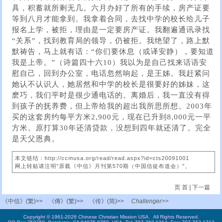
具，积蓄就所剩无几。六月办好了所有的手续，房产证要
等到八月才能拿到。我拿着合同，去找中学的校长给儿子
报名上学，被拒，理由是一定要房产证。我翻遍通讯录找
“关系”，找到教育局的领导，仍被拒。我绝望了，路上默
默祷告，马上就有话：“你们要休息（或译安静），要知道
我是上帝。”（诗篇四十六10）我以为是自己找来话语安
慰自己，回到办公室，电话忽然响起，是王姊。我赶紧问
她认不认识人，她居然和中学的校长是很要好的姊妹，这
麽巧，我们平时是很少通电话的。离婚后，我一直没有得
到孩子的抚养费，但上帝给我的超出我所思所想。2003年
买的这套房约每平方米2,900元，现在已升到8,000元一平
方米。原打算30年还清贷款，没想到四年就还清了。完全
是天父恩典。
本文链结：http://ccmusa.org/read/read.aspx?id=cts20091001
网上转贴请注明"原载《中信》月刊第570期（中国信徒布道会）"。
页 首
|
下一篇
《中信》(繁)>>
《傳》(繁)>>
《传》(简)>>
Challenger>>
Copyright © 1961-2026 Chinese Christian Mission USA. All Rights Reserved.