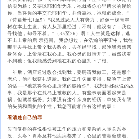
信实为粮；又要以耶和华为乐，祂就将你心里所求的赐给
你。当将你的事交托耶和华，并倚靠祂，祂就必成全。”
（诗篇卅七1至5）“我见过恶人大有势力，好像一棵青翠
树在本土生发。有人从那里经过，不料，他没有了；我也
寻找他，却寻不着。”（35至36）啊！人生就是这样，逃
不出上帝的启 示范围。我曾想过，在浩瀚的宇宙中，我往
哪里去寻找上帝？我去教会，去圣经里找，那晚我忽然亲
身体会，上帝活在我心里。我心灵的眼睛开了，虽然我看
不到祂；但我能感受到祂在我的心里扎下了根。
一年后，酒店通过教会找到我，要聘请我做工。还是那个
老总，他向我赔礼道歉。我的工作失而复得，应验了上帝
的话──“祂就将你心里所求的赐给你”。我想起姊妹说的故
事，我是那个在孤岛上被救的人。有些事表面看起来是
祸，但藏着福份。如果没有这个亲身的经历，单凭我有限
的头脑和固执的个性，我怎可能相信有这样的事！
看清楚自己的罪
失而复得的喜悦很快被工作的压力和复杂的人际关系吞
没。头疼丶胃疼及其他疾病都来了，心里的苦毒缠绕着。