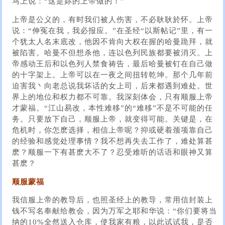
马上说：“这是妳的上帝做的！”
上帝是公义的，有时我们被人伤害，不必耿耿於怀。上帝
说：“伸冤在我，我必报应。”在圣经“以斯帖记”里，有一
个犹太人名末底改，他因不肯向大权在握的哈曼跪拜，就
被陷害。哈曼不但想杀他，连以色列民族都要被消灭。上
帝感动王后和以色列人禁食祷告，最后哈曼被钉在自己做
的十字架上。上帝可以在一夜之间扭转乾坤。那个几年前
迫害我丶向老总说我坏话的女上司，后来都遇到难处。世
界上的地位和权力都不可靠。我深刻体会，只有顺服上帝
才蒙福。“江山易改，本性难移”的“难移”不是不可能的任
务。只要放下自己，顺服上帝，就变得可能。关键是，在
危机时，你怎麽选择，相信上帝呢？抑或硬着颈项靠自己
的经验和感觉处理事情？我不想再失去工作了，难处算甚
麽？顺服一下有甚麽大不了？忍受难听的话语和眼神又算
甚麽？
顺服蒙福
我信服上帝的教导后，也照圣经上的教导，常用信封装上
钱不写名奉献给教会，因为万军之耶和华说：“你们要将当
纳的10%全然送入仓库，使我家有粮，以此试试我，是否