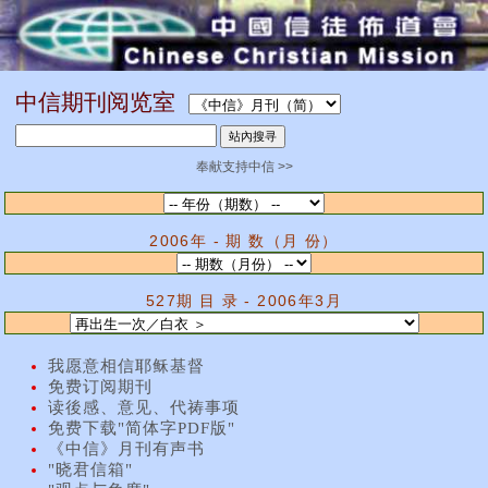
中信期刊阅览室
奉献支持中信 >>
2006年 - 期 数（月 份）
527期 目 录 - 2006年3月
我愿意相信耶稣基督
免费订阅期刊
读後感、意见、代祷事项
免费下载"简体字PDF版"
《中信》月刊有声书
"晓君信箱"