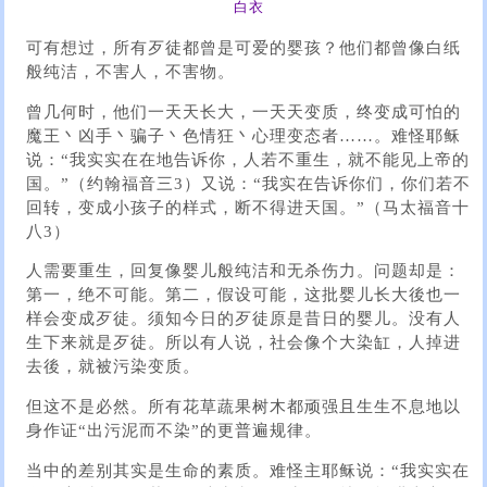
白衣
可有想过，所有歹徒都曾是可爱的婴孩？他们都曾像白纸
般纯洁，不害人，不害物。
曾几何时，他们一天天长大，一天天变质，终变成可怕的
魔王丶凶手丶骗子丶色情狂丶心理变态者……。难怪耶稣
说：“我实实在在地告诉你，人若不重生，就不能见上帝的
国。”（约翰福音三3）又说：“我实在告诉你们，你们若不
回转，变成小孩子的样式，断不得进天国。”（马太福音十
八3）
人需要重生，回复像婴儿般纯洁和无杀伤力。问题却是：
第一，绝不可能。第二，假设可能，这批婴儿长大後也一
样会变成歹徒。须知今日的歹徒原是昔日的婴儿。没有人
生下来就是歹徒。所以有人说，社会像个大染缸，人掉进
去後，就被污染变质。
但这不是必然。所有花草蔬果树木都顽强且生生不息地以
身作证“出污泥而不染”的更普遍规律。
当中的差别其实是生命的素质。难怪主耶稣说：“我实实在