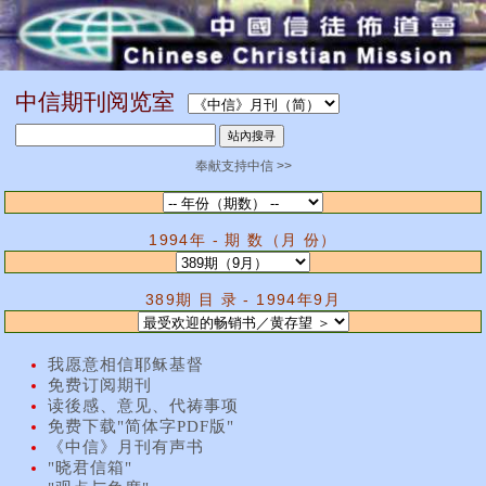
中信期刊阅览室
奉献支持中信 >>
1994年 - 期 数（月 份）
389期 目 录 - 1994年9月
我愿意相信耶稣基督
免费订阅期刊
读後感、意见、代祷事项
免费下载"简体字PDF版"
《中信》月刊有声书
"晓君信箱"