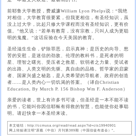
前耶鲁大学教授，费威濂William Lyon Phelps说：“我绝
对相信，大学教育很要紧，但我更相信，有圣经知识，虽
没上过大学，比起只修大学课程而没有圣经知识，更有价
值。”他又说：“若单有教育，没有宗教，只叫人成为更聪
明的鬼魔。”这话应验在今天美国的教育。
圣经滋生生命，铲除罪恶，启示真神；是历史的向导、愁
苦的安慰，是迷信的劲敌、伦理的教科书，是死者的明
星、理智之曙光、受压者之救星、软弱者之力量、受试者
的出路、人类文明的先驱、真自由的品格。哲学家的启蒙
者、国家兴盛之秘匙，是人类希望的导航者、政府的创造
者……是人类内心一切饥渴的答案。（译自Christian
Education, By Murch P. 156 Bishop Wm F. Anderson）
亲爱的读者，世上有许多书可读，但圣经是一本不能不读
的书，它能叫你因信耶稣有得救的智慧，也能使你处事聪
明。请赶快拿一本圣经来读。
本文链结：http://ccmusa.org/read/read.aspx?id=cts19940901
网上转贴请注明"原载《中信》月刊第389期（中国信徒布道会）"。