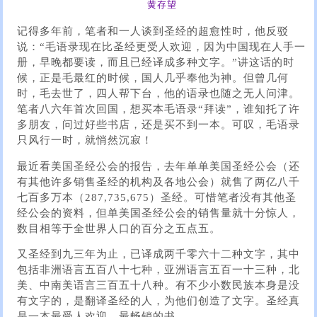
黄存望
记得多年前，笔者和一人谈到圣经的超愈性时，他反驳
说：“毛语录现在比圣经更受人欢迎，因为中国现在人手一
册，早晚都要读，而且已经译成多种文字。”讲这话的时
候，正是毛最红的时候，国人几乎奉他为神。但曾几何
时，毛去世了，四人帮下台，他的语录也随之无人问津。
笔者八六年首次回国，想买本毛语录“拜读”，谁知托了许
多朋友，问过好些书店，还是买不到一本。可叹，毛语录
只风行一时，就悄然沉寂！
最近看美国圣经公会的报告，去年单单美国圣经公会（还
有其他许多销售圣经的机构及各地公会）就售了两亿八千
七百多万本（287,735,675）圣经。可惜笔者没有其他圣
经公会的资料，但单美国圣经公会的销售量就十分惊人，
数目相等于全世界人口的百分之五点五。
又圣经到九三年为止，已译成两千零六十二种文字，其中
包括非洲语言五百八十七种，亚洲语言五百一十三种，北
美、中南美语言三百五十八种。有不少小数民族本身是没
有文字的，是翻译圣经的人，为他们创造了文字。圣经真
是一本最受人欢迎、最畅销的书。