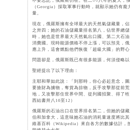
不要忘記，俄羅斯仍在。在二○○八年的夏天，
（Georgia）採取軍事行動時，就顯示她仍有
量。
現在，俄羅斯擁有全球最大的天然氣儲藏量，佔
之卅四；她的石油儲藏量排名第八，佔世界總儲
時，她也是世界最大天然氣出口國、第二大石油
消費國。現時能源價格不停上漲，可以預見，俄
應上升，這會燃點他們恢復「超級大國」的野心
問題卻是，俄羅斯既已有很多能源，何須侵略以
聖經提出了以下理由：
主耶和華如此說：「到那時，你心必起意念，圖
要搶財為擄物，奪貨為掠物，反手攻擊那從前荒
地，又攻擊那住世界中間、從列國招聚、得了牲
西結書卅八10至12）
俄羅斯的石油出口在世界排名第二，但她的儲藏
伯和加拿大，這意味她石油的消耗量速度將比其
維基百科（Wikipedia）來自各方的數據估計