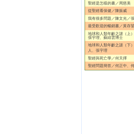
聖經是怎樣的書／周慈美
從聖經看保健／陳振威
我有很多問題／陳文光／
最受歡迎的暢銷書／黃存
地球和人類年齡之謎（上
張宇理、蘇緋雲博士
地球和人類年齡之謎（下
人、張宇理
聖經與死亡學／何天擇
聖經問題簡答／何正中、