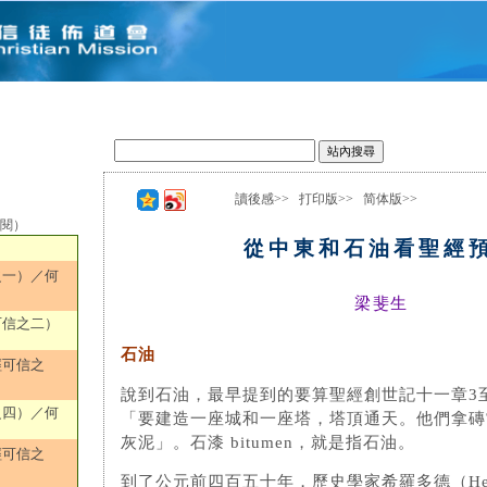
讀後感>>
打印版>>
简体版>>
選閱）
從中東和石油看聖經
之一）／何
梁斐生
可信之二）
石油
經可信之
說到石油，最早提到的要算聖經創世記十一章3
之四）／何
「要建造一座城和一座塔，塔頂通天。他們拿磚
灰泥」。石漆 bitumen，就是指石油。
經可信之
到了公元前四百五十年，歷史學家希羅多德（Hero