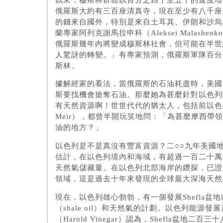
俄羅斯大約有三百座清真寺，現在至少有八千座
的錢來自國外，特別是來自土耳其、伊朗和沙烏
蘭專家阿列克謝馬拉申科（Aleksei Malashe
俄羅斯幾年內將變成穆斯林社會，但可能在半世
人驚訝的轉變。」有專家預測，俄羅斯軍隊百分
斯林。
據解經家的看法，當俄羅斯的石油耗盡時，美國
斯要找機會搶奪石油。那麼她為甚麼針對以色列
有天然資源啊！世世代代的猶太人，包括前以色列
Meir），都曾半開玩笑地問：「為甚麼摩西帶
油的地方？」
以色列是不是真沒有豐富資源？二○○九年美國
估計，在以色列境內和海域，有超過一百二十萬
天然氣儲藏量。在以色列北部海岸的鑽探，已證
領域，這是過去十年來發現的全球最大深海天然
現在，以色列雄心勃勃，有一個發展Shefla盆
（shale oil）和天然氣的計劃。以色列能源
（Harold Vinegar）認為，Shefla盆地二