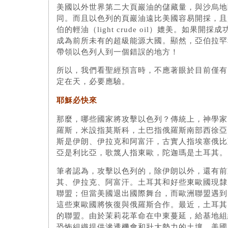
美國以外世界第二大頁巖油的儲藏量，與沙烏地
同。而且以色列的頁巖油遠比美國容易開採，且
伯的輕油（light crude oil）媲美。如果開
成為前所未有的超級能源大國。顯然，亞伯拉罕
帶領以色列人到一個錯誤的地方！
所以，我們看聖經預言時，不應著眼於目前僅有
定在天，必要應驗。
耶穌必快來
那麼，哪些國家將攻擊以色列？傳統上，神學家
羅斯，米設指莫斯科，土巴指俄羅斯南部西徐亞（Sc
斯是伊朗、伊拉克和阿富汗，古實人指埃塞俄比
亞是利比亞，歌篾人指東歐，陀迦瑪是土耳其。
筆者認為，攻擊以色列的，除伊朗以外，還有前
其、伊拉克、阿富汗。土耳其和好些東歐國現隸
聯盟；但當美國退出國際舞台，而歐洲聯盟遇到
這些東歐國將恢復與俄羅斯合作。最近，土耳其
的聯盟。由於茉莉花革命在中東蔓延，給基地組
恐怖組織提供滲透機會和壯大勢力的土壤。美國