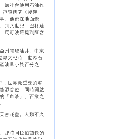
上層社會使用石油作
）范曄所著《後漢
事。他們在地面鑽
。到八世紀，巴格達
，馬可波羅提到阿塞
亞州開發油井。中東
世界大戰時，世界石
產油量小於百分之
中，世界最重要的燃
能源首位，同時開啟
的「血液」、百業之
。
天會耗盡。人類不久
。那時阿拉伯酋長的