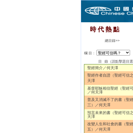
時 代 熱 點
總目錄>>
欄 目：
目 錄（請點擊題目
聖經簡介／何天澤
聖經作者自證（聖經可信
天澤
基督耶穌相信聖經（聖經
／何天澤
普及又消滅不了的書（聖
三）／何天澤
預言未來的書（聖經可信
天澤
改變人生和社會的書（聖
五）／何天澤