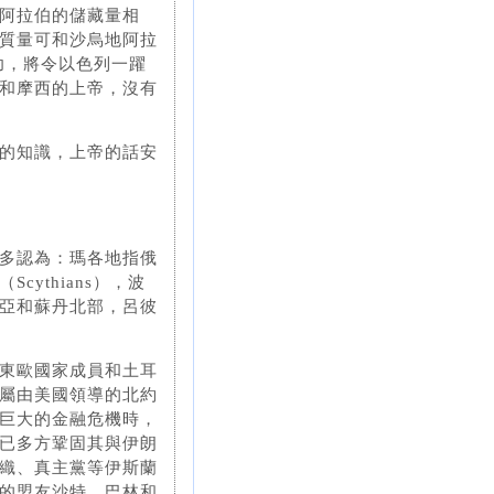
阿拉伯的儲藏量相
質量可和沙烏地阿拉
採成功，將令以色列一躍
和摩西的上帝，沒有
的知識，上帝的話安
多認為：瑪各地指俄
ythians），波
亞和蘇丹北部，呂彼
東歐國家成員和土耳
屬由美國領導的北約
巨大的金融危機時，
已多方鞏固其與伊朗
織、真主黨等伊斯蘭
的盟友沙特、巴林和