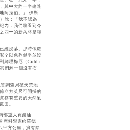
，其中大約一半建造
地阿拉伯。」 伊斯
nko）說：「我不認為
紀內，我們將看到令
之四十的新兵將是穆
已經沒落。那時俄羅
呢？以色列似乎並沒
總理梅厄（Golda
領我們到一個沒有石
地質調查局破天荒地
億立方英尺可開採的
實存有重要的天然氣
氣田。
地南部重大頁巖油
發展首席科學家哈羅德
百三十八平方公里，擁有除