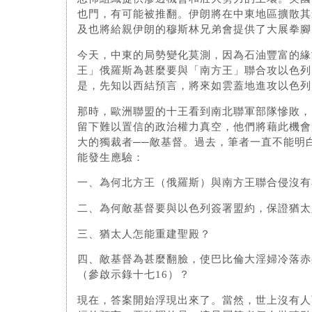
也門，有可能被推翻。伊朗將在中東地區擴散其
及也將給親伊朗的穆斯林兄弟會提供了大展拳腳
今天，中東的局勢變化莫測，因為石油豐富的緣
王」俄羅斯為甚麼要與「南方王」聯合攻以色列
是，先知以西結預言，將來如雲蓋地進攻以色列
那時，歐洲聯盟的十王看到南北聯軍部隊慘敗，
留下難以置信的政治權力真空，他們將藉此機會
大的獨裁者──敵基督。過去，筆者一直不能明
能發生應驗：
一、為何北方王（俄羅斯）與南方王聯合侵沒有
二、為何敵基督要與以色列簽署盟約，保證猶太
三、猶太人怎能重建聖殿？
四、敵基督為甚麼翻臉，使巴比倫大淫婦冷落赤
（參啟示錄十七16）？
現在，答案開始浮現出來了。當然，世上沒有人