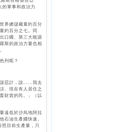
俄羅斯在格魯吉亞
龐大的軍事和政治力
世界總儲藏量約百分
量約百分之七。同
出口國、第三大能源
羅斯的政治力量也相
。
色列呢？
謀惡計，說……我去
涼、現在有人居住之
畜財貨的民。」（以
量遠低於沙烏地阿拉
他石油生產國快速。
，按照目前生產量，只