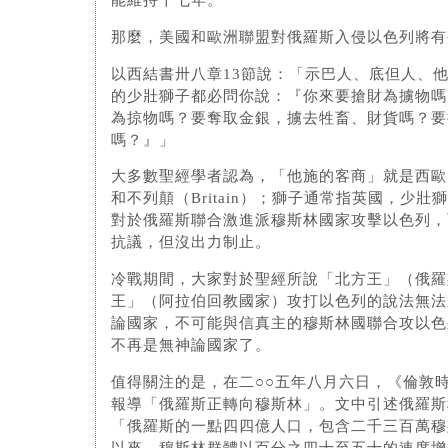
能維持十七年。
那麼，美國和歐洲聯盟對俄羅斯入侵以色列將有
以西結書卅八章13節說：「示巴人、底但人、
的少壯獅子都必問你說：『你來要搶財為擄物嗎
為掠物嗎？要奪取金銀，擄去牲畜、財貨嗎？要
嗎？』」
大多數聖經學者認為，「他施的客商」就是西歐
和不列顛（Britain）；獅子通常指英國，少
對於俄羅斯聯合激進派穆斯林國家攻擊以色列，
抗議，但沒出力制止。
冷戰期間，大家對於聖經所說「北方王」（俄羅
王」（阿拉伯回教國家）攻打以色列的說法無法
論國家，不可能與信真主的穆斯林國聯合攻以色
不再是無神論國家了。
值得關注的是，在二○○五年八月六日，《倫敦
報導「俄羅斯正轉向穆斯林」。文中引述俄羅斯
「俄羅斯的一點四四億人口，包含二千三百萬穆
以來，穆斯林群體以百分之四十至五十的速度增