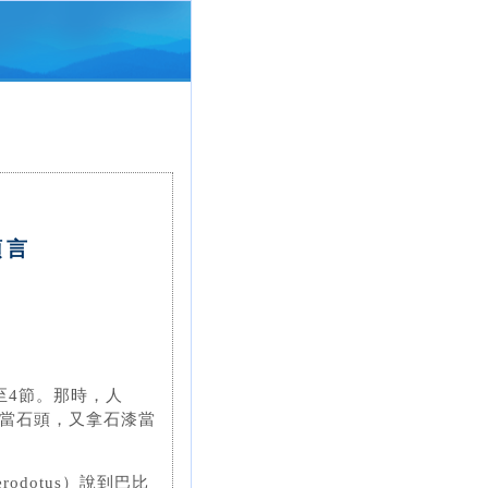
預言
至4節。那時，人
當石頭，又拿石漆當
dotus）說到巴比