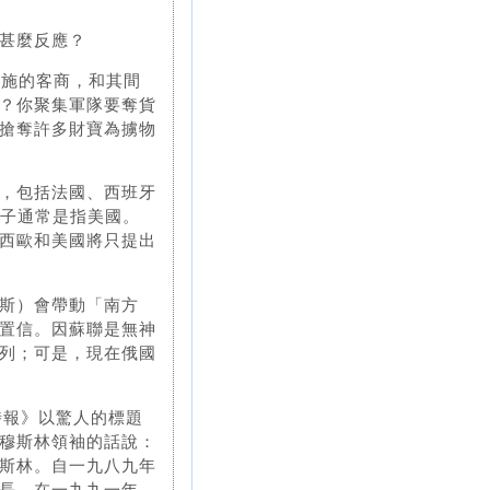
甚麼反應？
他施的客商，和其間
？你聚集軍隊要奪貨
搶奪許多財寶為擄物
，包括法國、西班牙
壯獅子通常是指美國。
西歐和美國將只提出
斯）會帶動「南方
置信。因蘇聯是無神
列；可是，現在俄國
時報》以驚人的標題
穆斯林領袖的話說：
斯林。自一九八九年
長。在一九九一年，