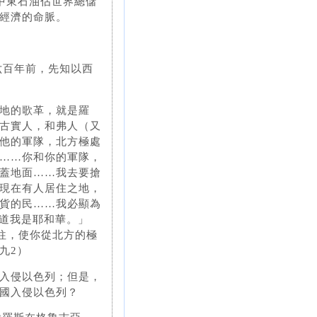
中東石油佔世界總儲
經濟的命脈。
六百年前，先知以西
地的歌革，就是羅
古實人，和弗人（又
他的軍隊，北方極處
……你和你的軍隊，
蓋地面……我去要搶
現在有人居住之地，
貨的民……我必顯為
知道我是耶和華。」
往，使你從北方的極
九2）
入侵以色列；但是，
國入侵以色列？