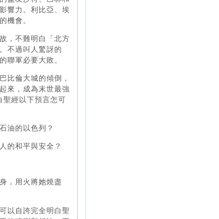
影響力。利比亞、埃
的機會。
故，不難明白「北方
。不過叫人驚訝的
的聯軍必要大敗。
巴比倫大城的傾倒，
起來，成為末世最強
白聖經以下預言怎可
石油的以色列？
人的和平與安全？
身，用火將她燒盡
可以自誇完全明白聖