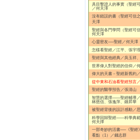
具目擊證人的事實（聖經
／何天澤
沒有錯誤的書（聖經可信
天澤
聖經與各門學問（聖經可
何天澤
心靈密友──聖經／何天澤
怎樣看聖經／江平、張宇
聖經與其他經典／吳玉祥
世界偉人對聖經的信仰／
偉大的天書－聖經新舊約
從中東和石油看聖經預言／
聖經的醫學預告／張清山
智慧的選擇——聖經輔導
林慈信、張逸萍、鍾昇華
被聖經背後的設計感動／
科學回歸聖經——科學典
何天擇
一部奇妙的活書──《聖經
看點（1）／錢志群