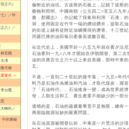
可信之六）
倫附近的油坑。古波斯的石板上，記錄了波斯的
藥物和照明。中國南朝（公元四二○至五八九年
之七）／何
書．郡國志》，亦記載了採集和利用「石漆」的
洞，使用固定在竹竿一端的鑽頭鑽井，提取石油
信之八）／
的街道上鋪有從附近油礦獲得的瀝青。十三世紀
拜疆巴庫的油田每日產量高達數百船。
理
在近代史上，美國早於一八五九年就在賓夕法尼
、林安國
石油要到一九○八年才開始在伊朗開發。第二次
油的供應百分之六十以上來自美國，那時中東的
何天澤
五。
／陳天橋
梁斐生 ＞
不過，一直到二十世紀的後半葉，一九五○年代
料乃是石油作為燃油和汽油，才取代煤炭，躍居
了「石油時代」。石油搖身一變，成為世界經濟
／李台鶯、
母，人類生活和工、農生產業不能缺少的一部分
思思
遺憾的是，石油的蘊藏量畢竟不是無限，總有一
範大轉向／
將面臨能源短缺的嚴重問題。
》中的奧秘
在石油資源被開發以前，中東是一片荒涼的沙漠