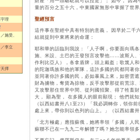
財產「用一頭駱駝就可以拉走」； 如今， 因為
量的百分之五十六，中東國家無形中掌握了世界
聖經預言
張宇理
望
這件事在聖經中具有特別的意義， 因早於二千
）／施受、
結就提到中東將來的命運：
）／李立
耶和華的話臨到我說：「人子啊，你要面向瑪各
施、米設、土巴的王發預言攻擊他……波斯人、
作利比亞人），各拿盾牌，頭上戴盔；歌篾人和
何天擇
的陀迦瑪族和他的軍隊，這許多國的民都同著你
並同著你許多國的民，必如暴風上來，如密雲遮
財為擄物，奪貨為掠物，反手攻擊那從前荒涼、
又攻擊那住世界中間、從列國招聚、得了牲畜財
大， 顯為聖， 在多國人的眼前顯現； 他們就
（以西結書卅八1至23）「我必調轉你，領你前
處上來，帶你到以色列的山上。」（以西結書卅
「北方極處」應指蘇俄，她將率領「多國」人民
蘇聯不已在一九九二年解體了嗎？她怎能率領多