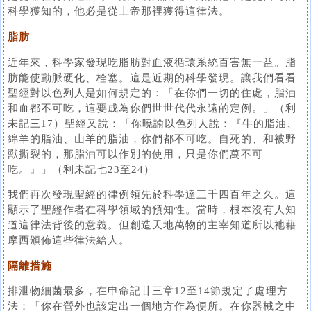
科學獲知的，他必是從上帝那裡獲得這律法。
脂肪
近年來，科學家發現吃脂肪對血液循環系統百害無一益。脂
肪能使動脈硬化、栓塞。這是近期的科學發現。讓我們看看
聖經對以色列人是如何規定的：「在你們一切的住處，脂油
和血都不可吃，這要成為你們世世代代永遠的定例。」（利
未記三17）聖經又說：「你曉諭以色列人說：『牛的脂油、
綿羊的脂油、山羊的脂油，你們都不可吃。自死的、和被野
獸撕裂的，那脂油可以作別的使用，只是你們萬不可
吃。』」（利未記七23至24）
我們再次發現聖經的律例領先於科學達三千四百年之久。這
顯示了聖經作者在科學領域的預知性。當時，根本沒有人知
道這律法背後的意義。但創造天地萬物的主宰知道所以祂藉
摩西頒佈這些律法給人。
隔離措施
排泄物細菌最多，在申命記廿三章12至14節規定了處理方
法：「你在營外也該定出一個地方作為便所。在你器械之中