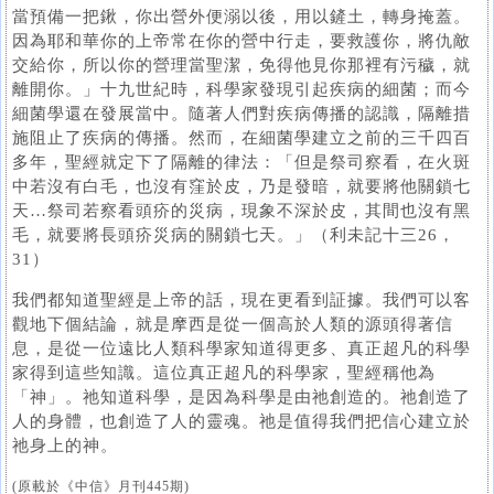
當預備一把鍬，你出營外便溺以後，用以鏟土，轉身掩蓋。
因為耶和華你的上帝常在你的營中行走，要救護你，將仇敵
交給你，所以你的營理當聖潔，免得他見你那裡有污穢，就
離開你。」十九世紀時，科學家發現引起疾病的細菌；而今
細菌學還在發展當中。隨著人們對疾病傳播的認識，隔離措
施阻止了疾病的傳播。然而，在細菌學建立之前的三千四百
多年，聖經就定下了隔離的律法：「但是祭司察看，在火斑
中若沒有白毛，也沒有窪於皮，乃是發暗，就要將他關鎖七
天…祭司若察看頭疥的災病，現象不深於皮，其間也沒有黑
毛，就要將長頭疥災病的關鎖七天。」（利未記十三26，
31）
我們都知道聖經是上帝的話，現在更看到証據。我們可以客
觀地下個結論，就是摩西是從一個高於人類的源頭得著信
息，是從一位遠比人類科學家知道得更多、真正超凡的科學
家得到這些知識。這位真正超凡的科學家，聖經稱他為
「神」。祂知道科學，是因為科學是由祂創造的。祂創造了
人的身體，也創造了人的靈魂。祂是值得我們把信心建立於
祂身上的神。
(原載於《中信》月刊445期)