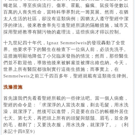
蠅老鼠，導至疾病流行。傷寒、霍亂、痲瘋、鼠疫等使數以
百萬的人喪失性命，當時科學界對此一籌莫展。然而，在猶
太人生活的社區，卻沒有這類病例；因猶太人遵守聖經中潔
淨的律法。後來教會率先引進聖經所講的隔離措施，城市又
採用聖經教導有關污物的處理法，這些疾病才得以控制。
十九世紀四十年代，Ignaz Semmelweis的發現轟動了全世
界。他要求手下的醫生在檢查下一位病人前，必須先洗手。
這措施明顯地降低了小兒臨床發熱的情況；然而，那些醫生
們並不歡迎他，導致他後來被解雇並被攆出維也納。今天，
世界上所有醫院都強制實行這衛生措施；而事實上，在
Semmelweis之前三千四百多年，聖經就載有這類衛生律例。
洗滌措施
首先讓我們先看看聖經所載的一些律法吧。當一個人病癒，
聖經的命令是：「求潔淨的人當洗衣服，剃去毛髮，用水洗
澡，就潔淨了。然後可以進營，只是要在自己的帳棚外居住
七天。第七天，再把頭上所有的頭髮與鬍鬚、眉毛，並全身
的毛，都剃了；又要洗衣服，用水洗身，就潔淨了。」（利
未記十四8至9）