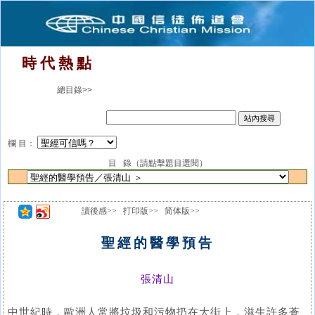
時 代 熱 點
總目錄>>
欄 目：
目 錄（請點擊題目選閱）
讀後感>>
打印版>>
简体版>>
聖經的醫學預告
張清山
中世紀時，歐洲人常將垃圾和污物扔在大街上，滋生許多蒼