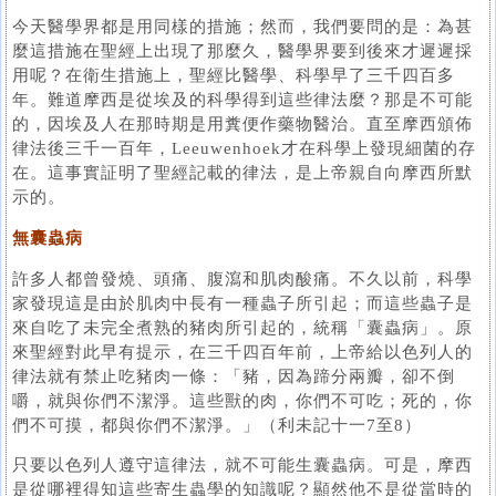
今天醫學界都是用同樣的措施；然而，我們要問的是：為甚
麼這措施在聖經上出現了那麼久，醫學界要到後來才遲遲採
用呢？在衛生措施上，聖經比醫學、科學早了三千四百多
年。難道摩西是從埃及的科學得到這些律法麼？那是不可能
的，因埃及人在那時期是用糞便作藥物醫治。直至摩西頒佈
律法後三千一百年，Leeuwenhoek才在科學上發現細菌的存
在。這事實証明了聖經記載的律法，是上帝親自向摩西所默
示的。
無囊蟲病
許多人都曾發燒、頭痛、腹瀉和肌肉酸痛。不久以前，科學
家發現這是由於肌肉中長有一種蟲子所引起；而這些蟲子是
來自吃了未完全煮熟的豬肉所引起的，統稱「囊蟲病」。原
來聖經對此早有提示，在三千四百年前，上帝給以色列人的
律法就有禁止吃豬肉一條：「豬，因為蹄分兩瓣，卻不倒
嚼，就與你們不潔淨。這些獸的肉，你們不可吃；死的，你
們不可摸，都與你們不潔淨。」（利未記十一7至8）
只要以色列人遵守這律法，就不可能生囊蟲病。可是，摩西
是從哪裡得知這些寄生蟲學的知識呢？顯然他不是從當時的