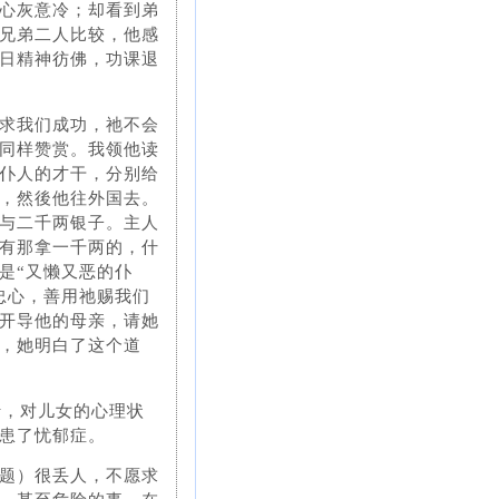
心灰意冷；却看到弟
兄弟二人比较，他感
日精神彷佛，功课退
求我们成功，祂不会
同样赞赏。我领他读
仆人的才干，分别给
，然後他往外国去。
与二千两银子。主人
只有那拿一千两的，什
是“又懒又恶的仆
忠心，善用祂赐我们
开导他的母亲，请她
，她明白了这个道
行，对儿女的心理状
患了忧郁症。
问题）很丢人，不愿求