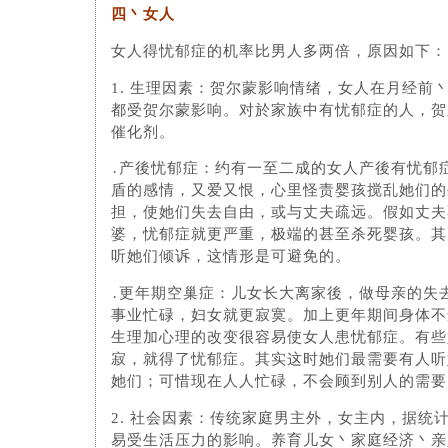
四丶女人
女人得忧郁症的机率比男人多两倍，原因如下：
1. 生理因素：贺尔蒙影响情绪，女人在月经前
都受贺尔蒙影响。对於家族中有忧郁症的人，贺
催化剂。
․产後忧郁症：约有一至二成的女人产後有忧郁
盾的感情，又爱又恨，心里怪责婴孩搅乱她们的
担，使她们失去自由，或与丈夫疏远。假如丈夫
婆，忧郁症就更严重，极端的甚至杀死婴孩。其
听她们倾诉，这情形是可避免的。
․更年期空巢症：儿女长大离家後，做母亲的失
事业忙碌，妇女就更寂寞。加上更年期间身体不
生理加心理的改变很容易使女人患忧郁症。有些
寂，就得了忧郁症。其实这时她们最需要有人听
她们；可惜现在人人忙碌，不会顾到别人的需要
2. 社会因素：传统家庭男主外，女主内，据统
易受生活压力的影响。养育儿女丶家庭经济丶亲