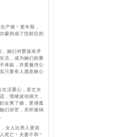
丶生产後丶更年期，
尔蒙则成了忧郁症的
症。她们对婴孩有矛
生活，成为她们的重
不体贴，并要服侍公
实只要有人愿意耐心
去生活重心，若丈夫
适，情绪波动很大，
妇女离了婚，更感孤
她们诉苦，关怀接纳
。
计，女人比男人更容
人死亡丶夫妻不和丶