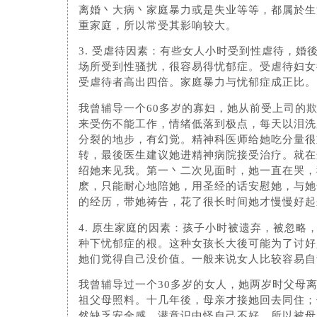
离婚丶大病丶家庭暴力或是失业等等，都属於生
重家庭，所以常受其影响较大。
3. 受虐待因素：有些女人小时受到性虐待，婚
场所受到性骚扰，很容易得忧郁症。受虐待妇女
受虐待者高出四倍。家庭暴力与忧郁症成正比。
我曾辅导一个60多岁的寡妇，她从前受上司的
来受伤不能工作，情绪低落到极点，每天以泪洗
分裂的地步，有幻觉。精神科医师给她吃分量很
转，最後医生建议她进精神病院接受治疗。就在
绍她来见我。第一丶二次见面时，她一直在哭，
麽，只能耐心地陪她，用圣经的话安慰她，与她
的经历，带她祷告，花了很长时间她才慢慢好起
4. 原生家庭的因素：孩子小时被遗弃，被忽略
种下忧郁症的根。这种女孩长大後可能为了讨好
她们觉得自己没价值。一般来说女人比较容易自
我曾辅导过一个30多岁的女人，她两岁时父母
祖父母照料。十几年後，母亲才接她回去同住；
然缺乏安全感，潜意识中怪自己不好，所以被母