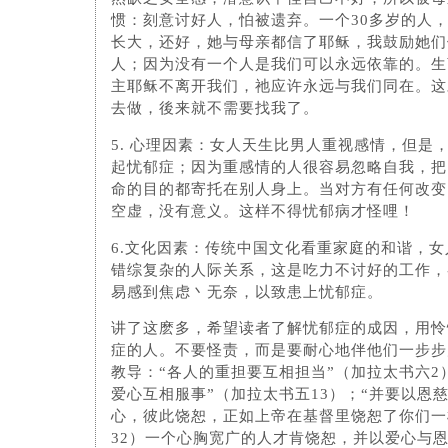
惯：刻意讨好人，怕被遗弃。一个30多岁的人
长大，还好，她与母亲都信了耶稣，我鼓励她们
人；因为没有一个人是我们可以永远依靠的。生
主耶稣不离开我们，祂应许永远与我们同在。这
去做，後来就不需要找我了。
5. 心理因素：女人天生比男人重视感情，但是
起忧郁症；因为重感情的人很容易忽略自我，把
命的目的都寄托在别人身上。当对方有任何改变
空虚，没有意义。这样不得忧郁病才怪哩！
6.文化因素：传统中国文化看重家庭的和谐，
错综复杂的人际关系，这是吃力不讨好的工作，
易感到焦虑丶无奈，以致患上忧郁症。
讲了这麽多，希望读者了解忧郁症的成因，用怜
症的人。不要怪责，而是要耐心地伴他们一步步
教导：“各人的重担要互相担当”（加拉太书六2
爱心互相服事”（加拉太书五13）；“并要以恩
心，彼此饶恕，正如上帝在基督里饶恕了你们一
32）一个心胸宽广的人才肯饶恕，并以爱心与