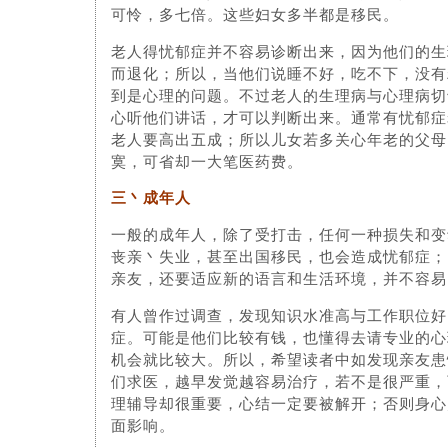
可怜，多七倍。这些妇女多半都是移民。
老人得忧郁症并不容易诊断出来，因为他们的生
而退化；所以，当他们说睡不好，吃不下，没有
到是心理的问题。不过老人的生理病与心理病切
心听他们讲话，才可以判断出来。通常有忧郁症
老人要高出五成；所以儿女若多关心年老的父母
寞，可省却一大笔医药费。
三丶成年人
一般的成年人，除了受打击，任何一种损失和变
丧亲丶失业，甚至出国移民，也会造成忧郁症；
亲友，还要适应新的语言和生活环境，并不容易
有人曾作过调查，发现知识水准高与工作职位好
症。可能是他们比较有钱，也懂得去请专业的心
机会就比较大。所以，希望读者中如发现亲友患
们求医，越早发觉越容易治疗，若不是很严重，
理辅导却很重要，心结一定要被解开；否则身心
面影响。