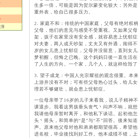
珍
生多一倍，可能是因为贺尔蒙变化较大；另外是
重外表，给自己很多压力。
＞
2. 家庭不和：传统的中国家庭，父母有绝对权
世淳
父母，他们的意见与感受不受重视。又如果父母
架，孩子在家里没有安全感，就容易患上忧郁症
对夫妻，两人成天吵架，丈夫又有外遇，闹得不
岁的女儿患上忧郁症，父母并没留意，直到女儿
梦初醒，但悔之已晚。这个妈妈日後一直生活在
了人生的方向。一个家，几个人，就这样给毁了
3. 望子成龙：中国人光宗耀祖的观念很重。本
上游并没有不对；可有些父母热心过头，给儿女
理若不够健壮，就会患上忧郁症。
一位母亲带了16岁的儿子来看我，说儿子精神
课退步。我看这男孩垂头丧气丶闷声不响，就想
我请他母亲暂时离开，和他私下谈话。起初他怎
头丶摇头，和简单的“是”与“不”回答。後来知
声。原来他父母对他和弟弟都期望很高，希望他
进名校，毕业後找到好工作。他本成绩不错，上