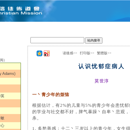
读後感>>
打印版>>
繁體版>>
选阅）
认识忧郁症病人
Adams)
莫世淳
一丶青少年的烦恼
仲英
根据估计，有2%的儿童与5%的青少年会患忧
的学业与社交都不好，脾气暴躁丶自卑丶悲观，
杀。
洁敏
耕心
1. 多愁善感：十二丶三岁以上的青少年，女生