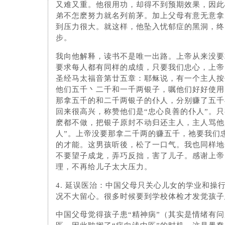
又难又重。他很用功，却得不到预期效果，因此
弟不怎麽努力就名列前茅。加上父母有意无意拿
到压力很大。就这样，他坠入忧郁症的黑洞，终
步。
我向他解释，读书不是唯一出路。上帝从来没要
要求每人都有同样的成绩，只要我们忠心，上帝
圣经马太福音第廿五章：耶稣说，有一个主人按
他们五千丶二千和一千两银子，嘱他们好好使用
那拿五千的和二千两银子的仆人，分别赚了五千
回来很高兴，称赞他们是“忠心良善的仆人”。
麽都不做，把银子原封不动归还主人，主人骂他
人”。上帝没要那拿二千两的赚五千，祂要我们
的才能。这男孩听後，松了一口气。我也同样地
不要望子成龙，弄巧反拙，害了儿子。感谢上帝
理，不再给儿子太大压力。
4. 延误医治：中国父母只关心儿女的学业和操
况不大留心。很多时候要到学校体检才发觉孩子
中国父母觉得孩子患“精神病”（其实是情绪有