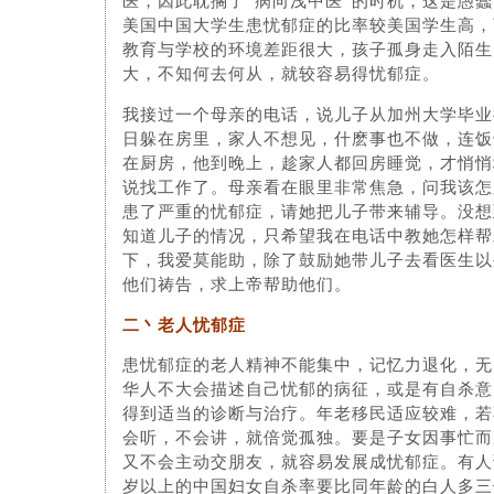
医，因此耽搁了“病向浅中医”的时机，这是愚
美国中国大学生患忧郁症的比率较美国学生高，
教育与学校的环境差距很大，孩子孤身走入陌生
大，不知何去何从，就较容易得忧郁症。
我接过一个母亲的电话，说儿子从加州大学毕业
日躲在房里，家人不想见，什麽事也不做，连饭
在厨房，他到晚上，趁家人都回房睡觉，才悄悄
说找工作了。母亲看在眼里非常焦急，问我该怎
患了严重的忧郁症，请她把儿子带来辅导。没想
知道儿子的情况，只希望我在电话中教她怎样帮
下，我爱莫能助，除了鼓励她带儿子去看医生以
他们祷告，求上帝帮助他们。
二丶老人忧郁症
患忧郁症的老人精神不能集中，记忆力退化，无
华人不大会描述自己忧郁的病征，或是有自杀意
得到适当的诊断与治疗。年老移民适应较难，若
会听，不会讲，就倍觉孤独。要是子女因事忙而
又不会主动交朋友，就容易发展成忧郁症。有人
岁以上的中国妇女自杀率要比同年龄的白人多三