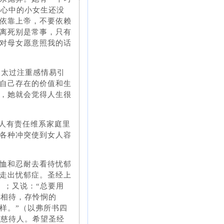
，心中的小女生还没
依靠上帝，不要依赖
离死别是常事，只有
对母女愿意照我的话
，太过注重感情易引
自己存在的价值和生
，她就会觉得人生很
女人有责任维系家庭里
各种冲突使到女人容
恤和忍耐去看待忧郁
走出忧郁症。圣经上
）；又说：“总要用
慈相待，存怜悯的
样。”（以弗所书四
恩慈待人。希望圣经