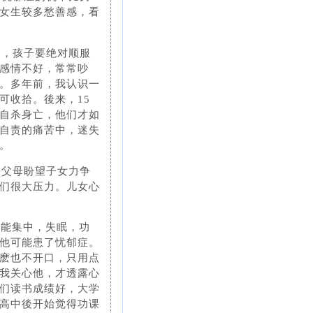
女生较多愁善感，看
柄，孩子要绝对顺服
感情不好，常常吵
。多年前，我认识一
可收拾。後来，15
自杀身亡，他们才如
自责的痛苦中，迷失
。
来父母盼望子女力争
们很大压力。儿女心
不能集中，失眠，功
他可能患了忧郁症。
麽也不开口，只用点
道我关心他，才透露心
们读书成绩好，大学
高中後开始觉得功课