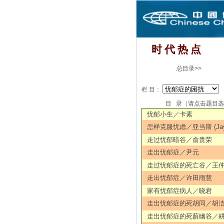
时 代 热 点
总目录>>
栏 目：
目 录（请点击题目
忧郁小生／卡素
怎样克服忧虑／亚当斯 (Jay 
走过忧郁暗谷／俞贵荣
走出忧郁症／尹元
走过忧郁症的死亡谷／王
走出忧郁症／许田雨慧
家有忧郁症病人／晓君
走出忧郁症的死胡同／胡
走出忧郁症的死荫幽谷／