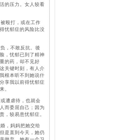
活的压力。女人较看
後被殴打，或在工作
得忧郁症的风险比没
欺负，不敢反抗。後
脸，忧郁已到了精神
重的药，却不见好
这关键时刻，有人介
我根本听不到她说什
分享我以前得忧郁症
来。
，或遭虐待，也就会
人而委屈自己；因为
责，较易患忧郁症。
离婚，妈妈把她交给
但是直到今天，她仍
亲抛弃。她有一个习