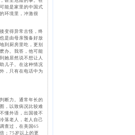
蠢，甚至危险的事。在
可能是家里的中国式
的环境里，冲激很
後变得异常古怪，终
也是由母亲预备好放
地到厨房里吃，更别
麽办。我答，他可能
到她居然说不想让人
助儿子。在这种情况
外，只有在电话中为
判断力。通常年长的
图，以致病况比较难
不懂外语，出国後不
冷落老人，老人自己
调查过，在美国65
倍；75岁以上的更