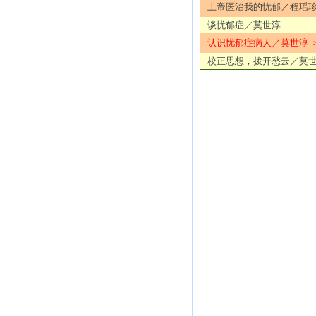
上帝医治我的忧郁／程瑶
谈忧郁症／莫世淳
认识忧郁症病人／莫世淳 
校正思想，拨开愁云／莫