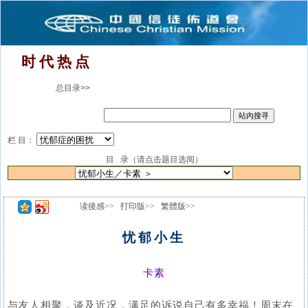
时 代 热 点
总目录>>
栏 目：
目 录（请点击题目选阅）
读後感>>
打印版>>
繁體版>>
忧郁小生
卡素
与友人相聚，谈及近况，满足的诉说自己有多幸福！周末在