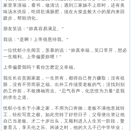
家里享清福，看书，做清洁；遇到三家姊不上班时，还有美
味汤水供应，吃得肚满肠肥，须在火柴盒般大小的屋内来回
踱步，帮助消化。
朋友笑说：“妳真容易满足。”
我说：“是啊！上帝很恩待我。”
一位忧郁小生闻言，羡慕的说：“妳真幸福，笑口常开，想必
一生顺利。上帝偏爱妳哩！”
上帝偏爱我吗？看你怎麽定义幸福。
我生长在贫困家庭，一生所有，都得自己努力赚取；没有祖
荫，没有不劳而获之福。出外工作须受老板的气；没找到别
的工作前，不敢拂袖而去。“忍气吞声，化悲愤为力量”是我
的求生之道。
忧郁小生长于小康之家，不用为口奔驰；老板不满他意就转
工，轻松写意之极。如此兜转了好些日子，父母便出资让他
自己当老板。才二十岁出头，又顺利进入人生另一阶段，娶
妻育儿，享天伦之乐。闲谈之时，他的大儿子已中学毕业；