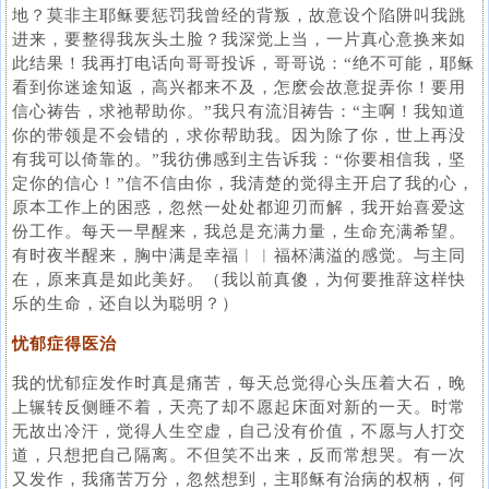
地？莫非主耶稣要惩罚我曾经的背叛，故意设个陷阱叫我跳
进来，要整得我灰头土脸？我深觉上当，一片真心意换来如
此结果！我再打电话向哥哥投诉，哥哥说：“绝不可能，耶稣
看到你迷途知返，高兴都来不及，怎麽会故意捉弄你！要用
信心祷告，求祂帮助你。”我只有流泪祷告：“主啊！我知道
你的带领是不会错的，求你帮助我。因为除了你，世上再没
有我可以倚靠的。”我彷佛感到主告诉我：“你要相信我，坚
定你的信心！”信不信由你，我清楚的觉得主开启了我的心，
原本工作上的困惑，忽然一处处都迎刃而解，我开始喜爱这
份工作。每天一早醒来，我总是充满力量，生命充满希望。
有时夜半醒来，胸中满是幸福︱︱福杯满溢的感觉。与主同
在，原来真是如此美好。（我以前真傻，为何要推辞这样快
乐的生命，还自以为聪明？）
忧郁症得医治
我的忧郁症发作时真是痛苦，每天总觉得心头压着大石，晚
上辗转反侧睡不着，天亮了却不愿起床面对新的一天。时常
无故出冷汗，觉得人生空虚，自己没有价值，不愿与人打交
道，只想把自己隔离。不但笑不出来，反而常想哭。有一次
又发作，我痛苦万分，忽然想到，主耶稣有治病的权柄，何