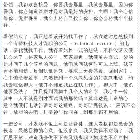
带领，我都欢喜接受，你要我去那里，我就去那里。因为你
爱我，你必知道甚麽才是对我最好的安排。主啊！我全心信
靠你，无所保留，我全力将自己投向你，你必会将我牢牢接
住。”
暑假结束了，我正想着该开始找工作了，就在这时忽然接到
一个专替科技人才谋职的公司（technical recruiter）的电
话，要代我找工作。我存着姑且一试的想法，不料没两天便
机会来了，是家私人公司，离家颇近，我便前去面试。妙的
是才问了几个简单的问题，他们就问我何时可以上班。我简
直不能相信，反倒犹豫起来，要求三天後答覆。回到家中，
心中惦念着这事，忽然接到一个久未见面的好友来电话，约
我去吃饭聊天（他并不知道我正在找工作）。聊天中，他说
他要受洗了，并且提到团契中几个人的名字，我心中一惊，
其中一人不就是刚才面试我的那位吗？莫非这是上帝的心
意？我便打电话告诉哥哥这遭遇。哥哥听完後说：“应该不会
错，放胆的去吧，只要神与你同在，到那里都不用怕。”
一进公司，才发现不但上司是基督徒，连大老板都是教会的
长老，果然是神的心意。但没多久，我又觉得不对劲了，我
百思不解，难道我会做不下去又须离职？如此岂不名声扫