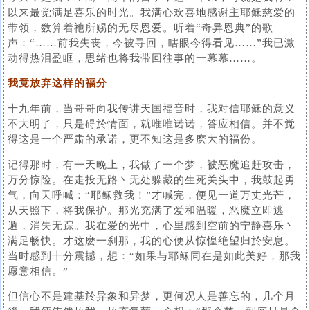
以来最觉满足喜乐的时光。我满心欢喜地感谢主耶稣慈爱的
带领，数算着祂所赐的无尽恩爱。听着“奇异恩典”的歌
声：“……前我失丧，今被寻回，瞎眼今得看见……”我已激
动得热泪盈眶，思绪也将我带回往事的一幕幕……。
我竟放弃这样的福分
十九年前，当哥哥向我传讲天国福音时，我对信耶稣的意义
不大明了，只是碍於情面，就唯唯诺诺，答应相信。并不觉
得这是一个严肃的承诺，更不知这是多麽大的福份。
记得那时，有一天晚上，我做了一个梦，被恶魔追赶攻击，
万分惊险。在走投无路丶无处躲藏的生死关头中，我鼓起勇
气，向天呼喊：“耶稣救我！”才喊完，便见一道万丈光芒，
从天照下，将我保护。那光充满了爱和温暖，恶魔立即逃
遁，消失无踪。我在爱的光中，心里感到空前的宁静喜乐丶
满足畅快。才这麽一刹那，我的心便从惊惶绝望归於安息。
当时感到十分震撼，想：“如果与耶稣同在是如此美好，那我
愿意相信。”
但信心不是建基於异象和异梦，更何况人是善忘的，几个月