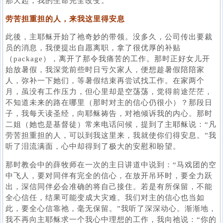
那天起，我的生命完全改变。
劳苦担重担的人，来我这里得安息
此後，主耶稣开始了祂奇妙的带领。没多久，公司传出要裁
员的消息，我便提出自愿离职，拿了很优厚的补贴
（package），离开了那令我痛苦的工作。那时正好女儿开
始放暑假，我深觉前些时日亏欠家人，便想趁暑假陪陪家
人，弥补一下她们，等暑假结束再尝试找工作。在家两个
月，虽没有工作压力，但心里却是空荡荡，觉得前途茫茫，
不知道未来的路在哪里（那时对主的信心仍很小）？那段日
子，我每天读圣经，向耶稣祷告，对祂倾诉我的内心。那时
二姐（她也是基督徒）常来电话问候，提到了主耶稣说：“凡
劳苦担重担的人，可以到我这里来，我就使你们得安息。”我
听了泪流满面，心中却得到了极大的安慰和盼望。
那时教会中的薛牧师在一次的主日讲道中说到：“马戏团的空
中飞人，要对同伴有完全的信心，在放开吊环时，要全力跃
出，深信同伴必会准确的将自己接住。若是有所保留，不能
全心信任，结果可能变成大灾难。我们对主的信心也当如
此，要全心信靠祂，毫无保留。”我听了深深动心。渐渐地，
我不再向主耶稣求一个我心中理想的工作，我向祂说：“你的