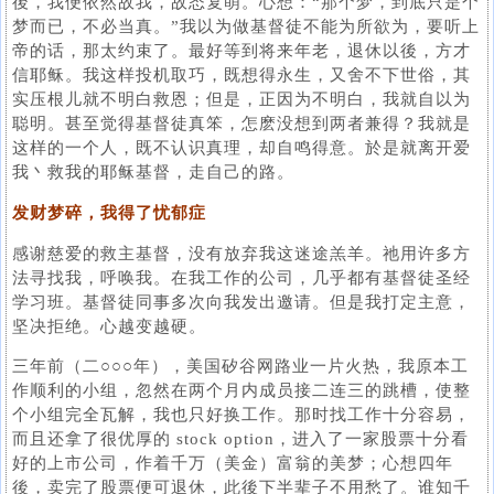
後，我便依然故我，故态复萌。心想：“那个梦，到底只是个
梦而已，不必当真。”我以为做基督徒不能为所欲为，要听上
帝的话，那太约束了。最好等到将来年老，退休以後，方才
信耶稣。我这样投机取巧，既想得永生，又舍不下世俗，其
实压根儿就不明白救恩；但是，正因为不明白，我就自以为
聪明。甚至觉得基督徒真笨，怎麽没想到两者兼得？我就是
这样的一个人，既不认识真理，却自鸣得意。於是就离开爱
我丶救我的耶稣基督，走自己的路。
发财梦碎，我得了忧郁症
感谢慈爱的救主基督，没有放弃我这迷途羔羊。祂用许多方
法寻找我，呼唤我。在我工作的公司，几乎都有基督徒圣经
学习班。基督徒同事多次向我发出邀请。但是我打定主意，
坚决拒绝。心越变越硬。
三年前（二○○○年），美国矽谷网路业一片火热，我原本工
作顺利的小组，忽然在两个月内成员接二连三的跳槽，使整
个小组完全瓦解，我也只好换工作。那时找工作十分容易，
而且还拿了很优厚的 stock option，进入了一家股票十分看
好的上市公司，作着千万（美金）富翁的美梦；心想四年
後，卖完了股票便可退休，此後下半辈子不用愁了。谁知千