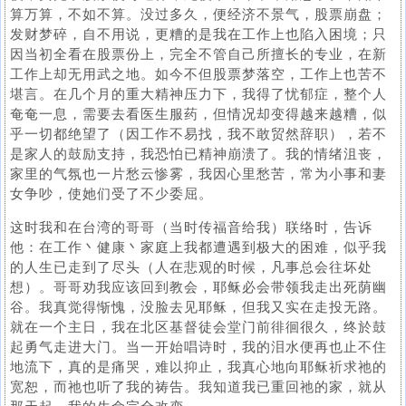
算万算，不如不算。没过多久，便经济不景气，股票崩盘；
发财梦碎，自不用说，更糟的是我在工作上也陷入困境；只
因当初全看在股票份上，完全不管自己所擅长的专业，在新
工作上却无用武之地。如今不但股票梦落空，工作上也苦不
堪言。在几个月的重大精神压力下，我得了忧郁症，整个人
奄奄一息，需要去看医生服药，但情况却变得越来越糟，似
乎一切都绝望了（因工作不易找，我不敢贸然辞职），若不
是家人的鼓励支持，我恐怕已精神崩溃了。我的情绪沮丧，
家里的气氛也一片愁云惨雾，我因心里愁苦，常为小事和妻
女争吵，使她们受了不少委屈。
这时我和在台湾的哥哥（当时传福音给我）联络时，告诉
他：在工作丶健康丶家庭上我都遭遇到极大的困难，似乎我
的人生已走到了尽头（人在悲观的时候，凡事总会往坏处
想）。哥哥劝我应该回到教会，耶稣必会带领我走出死荫幽
谷。我真觉得惭愧，没脸去见耶稣，但我又实在走投无路。
就在一个主日，我在北区基督徒会堂门前徘徊很久，终於鼓
起勇气走进大门。当一开始唱诗时，我的泪水便再也止不住
地流下，真的是痛哭，难以抑止，我真心地向耶稣祈求祂的
宽恕，而祂也听了我的祷告。我知道我已重回祂的家，就从