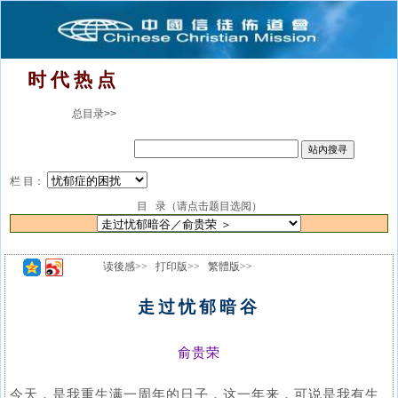
时 代 热 点
总目录>>
栏 目：
目 录（请点击题目选阅）
读後感>>
打印版>>
繁體版>>
走过忧郁暗谷
俞贵荣
今天，是我重生满一周年的日子，这一年来，可说是我有生