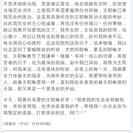
不恳求祂医治我。简直难以置信，就在我祷告完时，症状便
当场完全消失，之後我不再需要服用任何药物，主耶稣已将
我完全的医治。这是我亲身经历到主耶稣医治大能的奇妙，
从此我完全对主心悦诚服，再也没有任何藉口丶任何事物，
能让我离开深爱我的主了。我常在想，主知道我的软弱，信
心微小，所以让我有这刻骨铭心的经历，好叫我终身不忘。
每当我信心动摇时，总会回想到这段日子，说来惭愧，我以
往总是到了要喊救命的时候，才想到耶稣，要见到耶稣才
信。主耶稣教导了我谦卑丶顺服丶等待丶信心的功课，将那
苦难的日子，化为最深的祝福。如今我已深知，我将为主而
活，对我来说，没有退休的时候，在世上的每一天，我都要
全力传扬主的福音，为祂作美好的见证。将爱带给身旁的
人，就像主耶稣爱我一样，直到我欢欢喜喜的被主耶稣接到
天国，那又将是一个更美好的开始。
今天，我要向亲爱的主耶稣祈求：“我将我的生命全然献给
你，求你使用我，也求你牵着我的手，带领我一步步走你为
我预定的道路，打那美好的仗。阿门！”
(原载於《中信》月刊496期)