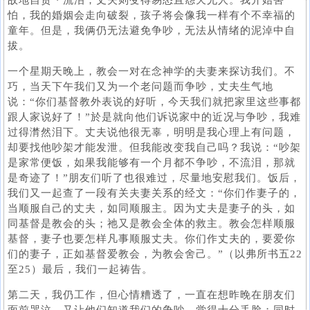
故地自责丶流泪；丈夫则变得易怒且怨天尤人。我开始害
怕，我的婚姻会走向破裂，孩子将会像我一样有个不幸福的
童年。但是，我俩仍无法避免争吵，无法从情绪的泥淖中自
拔。
一个星期天晚上，教会一对在念神学的夫妻来探访我们。不
巧，当天下午我们又为一个老问题而争吵，丈夫生气地
说：“你们基督教外表说的好听，今天我们就把家里这些事都
跟人家说好了！”於是就向他们诉说家中的近况与争吵，我难
过得潸然泪下。丈夫说他很无辜，明明是我心理上有问题，
却要找他吵架才能发泄。但我能改变我自己吗？我说：“吵架
是家常便饭，如果我能够有一个月都不争吵，不流泪，那就
是奇迹了！”朋友们听了也很难过，尽量地安慰我们。饭后，
我们又一起查了一段有关夫妻关系的经文：“你们作妻子的，
当顺服自己的丈夫，如同顺服主。因为丈夫是妻子的头，如
同基督是教会的头；祂又是教会全体的救主。教会怎样顺服
基督，妻子也要怎样凡事顺服丈夫。你们作丈夫的，要爱你
们的妻子，正如基督爱教会，为教会舍己。”（以弗所书五22
至25）最后，我们一起祷告。
第二天，我仍工作，但心情糟透了，一直在想昨晚在朋友们
面前哭泣，又让他们知道我们的争吵，觉得十分丢脸；同时