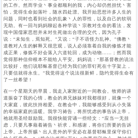
的工作。然而学业丶事业都顺利的我，内心却仍然担忧丶害
怕，觉得生命如落叶，随水四处漂。我开始思想许多人生的
问题，同时也看到社会的乱象丶人的罪性，以及自己的软弱
无助。有一回与妈妈聊起各种学说丶宗教对生命的看法，发
现中国儒家思想并未对生死做出合理的交代，因为孔子
说：“未知生，焉知死。”又说：“子不语怪力乱神。”佛教丶
道教对人生的解释又很悲观，说人必须靠着自我的修炼才能
成正果，修炼不好会落入六道轮回，成为动物……；然而我
觉得那种信仰根本不能给人平安。妈妈说：“那基督教的说法
比较好，他们说耶稣基督已经为我们的罪钉死在十字架上，
只要信就得永生。”我觉得这个说法很新鲜，隐约觉得生命有
了一丝希望！
在一个星期天的早晨，我走入家附近的一间教会。牧师的讲
道振奋了我的心情，教会的弟兄姊妹对我都很好，就像一个
大家庭，彼此扶持相爱。在教会中，我能够感受到从小失落
的幸福家庭的温暖。我学习祷告，将所忧虑的事告诉上帝，
祂就用圣经鼓励我。我很快能背诵一些经文：“应当一无挂
虑，只要凡事藉着祷告丶祈求，和感谢，将你们所要的告诉
上帝。上帝所赐丶出人意外的平安必在基督耶稣里保守你们