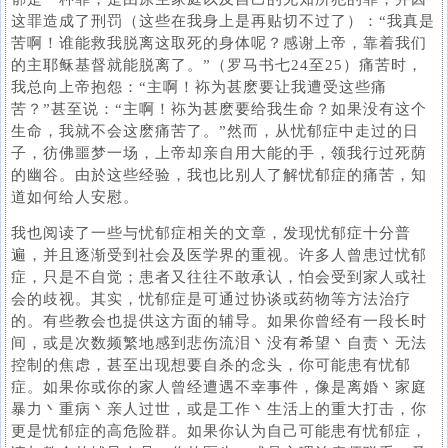
这罪造成了刑罚（这些在我身上是再贴切不过了）：“我真是
苦啊！谁能救我脱离这取死的身体呢？感谢上帝，靠着我们
的主耶稣基督就能脱离了。”（罗马书七24至25）痛苦时，
我总向上帝抱怨：“主啊！袮为甚麽要让我遭受这些痛
苦？”甚至说：“主啊！袮为甚麽要给我生命？如果没有这个
生命，我就不会这麽痛苦了。”然而，从忧郁症中走过的日
子，彷佛噩梦一场，上帝却亲自用大能的手，领我行过死荫
的幽谷。由於这些经验，我也比别人了解忧郁症的痛苦，知
道如何给人安慰。
我也阅读了一些与忧郁症相关的文章，发现忧郁症十分普
遍，并且逐渐受到社会及医学界的重视。许多人曾患过忧郁
症，只是不自觉；患者又往往不敢承认，怕会受到家人或社
会的歧视。其实，忧郁症是可通过协谈或药物等方法治疗
的。有些教会也提供这方面的辅导。如果你曾经有一段长时
间，或是次数频繁地感到悲伤流泪丶没有希望丶自责丶无法
控制的焦虑，甚至出现想要自杀的念头，你可能患有忧郁
症。如果你或你的家人曾经遭遇不幸事件，像是离婚丶家庭
暴力丶重病丶亲人过世，或是工作丶生活上的重大打击，你
更是忧郁症的高危险群。如果你认为自己可能患有忧郁症，