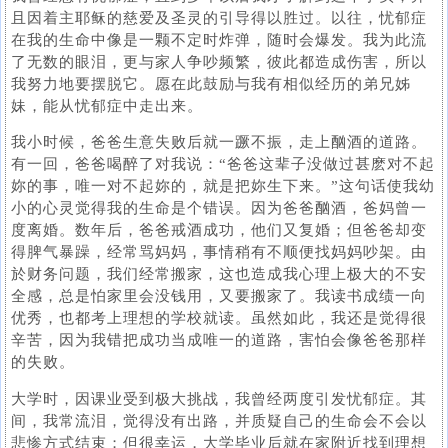
且因着主耶稣的慈爱及圣灵的引导得以胜过。以往，忧郁症
在我的生命中像是一颗不定时炸弹，随时会爆发。我为此流
了无数的眼泪，更与家人争吵频繁，彼此都造成伤害，所以
我努力地要摆脱它。愿在此鼓励与我有相似经历的弟兄姊
妹，能从忧郁症中走出来。
我小时候，爸爸生意失败后就一蹶不振，走上酗酒的道路。
有一回，爸爸喝醉了对我说：“爸爸这辈子没做过甚麽对不起
妳的事，唯一对不起妳的，就是把妳生下来。”这句话使我幼
小的心灵觉得我的生命是个错误。因为爸爸酗酒，爸妈曾一
度离婚。数年后，爸爸戒酒成功，他们又复婚；但爸爸却变
得脾气暴躁，经常骂妈妈，事情稍有不顺便找妈妈吵架。由
於财务问题，我们经常搬家，这也造成我心理上极大的不安
全感，总是怕家里会没钱用，又要搬家了。我读书成绩一向
优秀，也都考上理想的学校就读。虽然如此，我还是觉得很
辛苦，因为我错把成功当成唯一的道路，害怕会像爸爸那样
的失败。
大学时，因课业受到极大挑战，我曾经两度引发忧郁症。其
间，我常流泪，觉得没有出路，并质疑自己的生命会不会以
悲惨方式结束；但很幸运，大学毕业后就在家附近找到理想