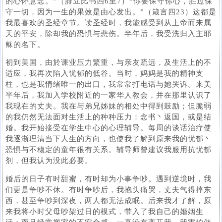
的心怀意念。”（腓立比书四6至7）“你要保守你心，胜过保
守一切，因为一生的果效是由心发出。”（箴言四23）这都是
我最喜欢的圣经章节。读圣经时，我能感受到从上帝而来属
天的平安，除却我的恐惧与悲伤。半年后，我受洗归入主耶
稣的名下。
初到美国，由於课业压力繁重，与亲友疏远，及生活上的不
适应，我再次陷入忧郁的低谷。当时，妈妈是我的精神支
柱，也是我情绪唯一的出口，我常常打电话与她哭诉。来美
半年后，我加入学校附近的一家华人教会，并在那里认识了
我现在的丈夫。我在与弟兄姊妹的相处中得到鼓励；但脆弱
的我仍然无法面对生活上的种种压力：念书丶返国，或是结
婚。我开始接受在学生中心的心理辅导。每周的谈话治疗使
我逐渐理清当下人生的方向，也使我了解到原来我的忧郁丶
恐惧与不稳定的童年很有关系。辅导师曾建议我服用抗忧郁
剂，但我认为没此必要。
婚后的日子有时甜蜜，有时却为小事争吵。遇到逆境时，我
们更是争吵不休。有时争吵后，我抱头痛哭，丈夫气得摔东
西，甚至争吵到深夜，两人都无法成眠。后来我才了解，原
来我将小时父母吵架过日的模式，带入了我自己的婚姻生