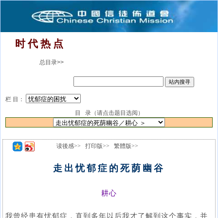
时 代 热 点
总目录>>
栏 目：
目 录（请点击题目选阅）
读後感>>
打印版>>
繁體版>>
走出忧郁症的死荫幽谷
耕心
我曾经患有忧郁症，直到多年以后我才了解到这个事实，并