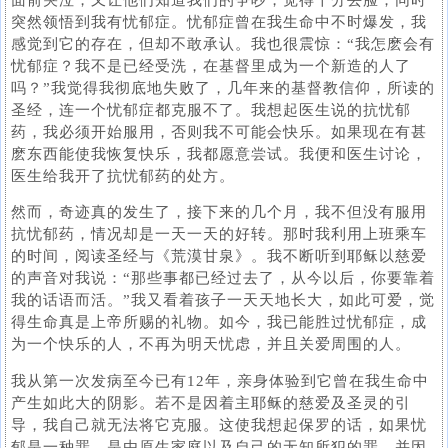
突然领悟到我有忧郁症。忧郁症曾在我生命中不时爆发，我
感觉到它的存在，但却不敢承认。我也很震惊：“我怎麽会有
忧郁症？我不是已经受洗，在基督里成为一个新造的人了
吗？”我觉得我彻底地失败了，几年来的基督教信仰，所读的
圣经，连一个忧郁症都克服不了。我想起医生说的抗忧郁
药，我必须开始服用，否则我不可能会快乐。如果现在有甚
麽东西能使我恢复快乐，我都愿意尝试。我便和医生讨论，
医生给我开了抗忧郁药的处方。
然而，奇迹真的发生了，接下来的几个月，我不但没有服用
抗忧郁药，情况却是一天一天的好转。那时我利用上班乘车
的时间，阅读圣经与《荒漠甘泉》。我不断听到耶稣以慈爱
的声音对我说：“那些事都已经过去了，从今以后，你要靠着
我的话语而活。”我又看着孩子一天天地长大，如此可爱，觉
得生命真是上帝所赐的礼物。如今，我已能胜过忧郁症，成
为一个快乐的人，不再为明天忧虑，并且关爱周围的人。
我从第一次发病至今已有12年，亲身体验到它曾在我生命中
产生如此大的阴影。若不是因着主耶稣的慈爱及圣灵的引
导，我自己就无法将它克服。这使我想起保罗的话，如果忧
郁是一种罪，是由原生家庭以及自己的无知所犯的罪，并因