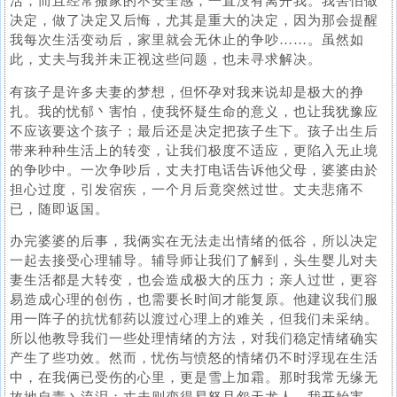
活；而且经常搬家的不安全感，一直没有离开我。我害怕做
决定，做了决定又后悔，尤其是重大的决定，因为那会提醒
我每次生活变动后，家里就会无休止的争吵……。虽然如
此，丈夫与我并未正视这些问题，也未寻求解决。
有孩子是许多夫妻的梦想，但怀孕对我来说却是极大的挣
扎。我的忧郁丶害怕，使我怀疑生命的意义，也让我犹豫应
不应该要这个孩子；最后还是决定把孩子生下。孩子出生后
带来种种生活上的转变，让我们极度不适应，更陷入无止境
的争吵中。一次争吵后，丈夫打电话告诉他父母，婆婆由於
担心过度，引发宿疾，一个月后竟突然过世。丈夫悲痛不
已，随即返国。
办完婆婆的后事，我俩实在无法走出情绪的低谷，所以决定
一起去接受心理辅导。辅导师让我们了解到，头生婴儿对夫
妻生活都是大转变，也会造成极大的压力；亲人过世，更容
易造成心理的创伤，也需要长时间才能复原。他建议我们服
用一阵子的抗忧郁药以渡过心理上的难关，但我们未采纳。
所以他教导我们一些处理情绪的方法，对我们稳定情绪确实
产生了些功效。然而，忧伤与愤怒的情绪仍不时浮现在生活
中，在我俩已受伤的心里，更是雪上加霜。那时我常无缘无