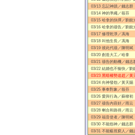
03/13 忘記神蹟／錢志群
03/14 神的準繩／筱芬
03/15 哈拿的抉擇／劉銳
03/16 哈拿的禱告／劉銳
03/17 修理乾淨／馮海
03/18 叫他生長／馮海
03/19 彼此代禱／陳明斌
03/20 創造大工／哈拿
03/21 禱告的動機／錢志
03/22 結婚也不愉快／劉
03/23 黑暗權勢追趕／黃
03/24 向神發怨／黃天賜
03/25 事奉對象／筱芬
03/26 愛與行為／蘇棣初
03/27 禱告內容好／雨云
03/28 喇合和路得／雨云
03/29 福音使者／陳明斌
03/30 不能怨神／錢志群
03/31 不能藐視窮人／錢