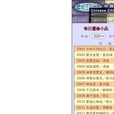
每日靈修小品
年 份：
月 
目 錄
03/01 今時不同往日／姜
03/02 眼光改變／姜武城
03/03 甚麼是福／馮海
03/04 就當感恩／馮海
03/05 神掌管歷史／陳明
03/06 神實在看見／黃天
03/07 神知道／黃天賜
03/08 不忘根本／蘇棣初
03/09 遵守遺命／雨云
03/10 要誠心悔改／雨云
03/11 永遠的愛／周雅各
03/12 晝思夜想神的話