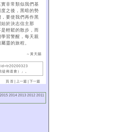
其實非常類似我們基
國度之後，黑暗的勢
們，要使我們再作黑
開始於決志信主那
不是輕鬆的散步，而
們學習警醒，每天親
個屬靈的旅程。
～黃天賜
?id=tr20200323
國信徒佈道會）」。
頁 首
|
上一篇
|
下一篇
2015
2014
2013
2012
2011