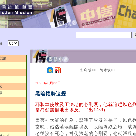
份：
武城
打印版 >>
简体版 >>
2020年3月23日
斌
黑暗權勢追趕
賜
耶和華使埃及王法老的心剛硬，他就追趕以色
是昂然無懼地出埃及。（出14:8）
因著神大能的作為，擊殺了埃及的長子，以色
當晚，浩浩蕩蕩離開埃及，脫離為奴之地，成
老並沒有死心，神使法老的心剛硬，他就派兵
／錢志群