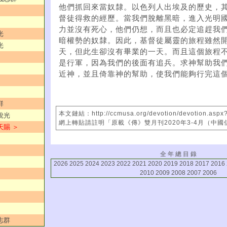
他們抓回來當奴隸。以色列人出埃及的歷史，
督徒得救的經歷。當我們脫離黑暗，進入光明
力並沒有死心，他們仍想，而且也必定追趕我
光
暗權勢的奴隸。因此，基督徒屬靈的旅程雖然
光
天，但此生卻沒有畢業的一天。而且這個旅程
是行軍，因為我們的後面有追兵。求神幫助我
近神，並且倚靠神的幫助，使我們能夠行完這
群
本文鏈結：http://ccmusa.org/devotion/devotion.aspx
銳光
網上轉貼請註明「原載《傳》雙月刊2020年3-4月（中
天賜 ＞
全 年 總 目 錄
2026
2025
2024
2023
2022
2021
2020
2019
2018
2017
2016
2010
2009
2008
2007
2006
志群