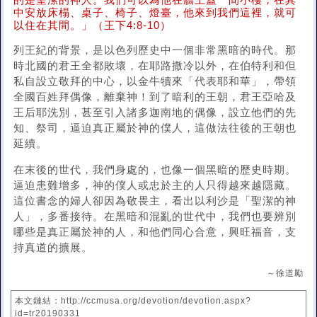
的是聖潔的神人。我們可以為他在牆上蓋一間小樓，在其
中安放床榻、桌子、椅子、燈臺，他來到我們這裡，就可
以住在其間。」（王下4:8-10）
列王紀的背景，是以色列歷史中一個非常黑暗的時代。那
時北國的君王全都敗壞，在耶路撒冷以外，在伯特利和但
私自設立敬拜的中心，以金牛犢來「代表耶和華」，帶領
全國百姓拜偶像，離棄神！到了暗利的王朝，君王亞哈及
王后耶洗別，甚至引入諸多迦南地的偶像，設立他們的先
知、祭司，逼迫真正屬於神的僕人，這做法往後的王朝也
延續。
在末後的世代，我們身處的，也像一個黑暗的歷史時期。
逼迫患難增多，神的僕人或忠於主的人只得越來越隱藏。
這位書念的婦人卻因為敬畏主，看出以利沙是「聖潔的神
人」，多番接待。在黑暗和混亂的世代中，我們也要辨別
哪些是真正屬於神的人，和他們同心合意，興旺福音，支
持真道的擴展。
～徐道勵
本文鏈結：http://ccmusa.org/devotion/devotion.aspx?
id=tr20190331