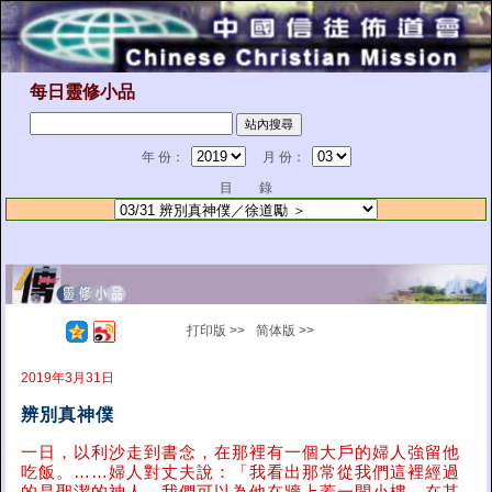
每日靈修小品
年 份：
月 份：
目 錄
打印版 >>
简体版 >>
2019年3月31日
辨別真神僕
一日，以利沙走到書念，在那裡有一個大戶的婦人強留他
吃飯。……婦人對丈夫說：「我看出那常從我們這裡經過