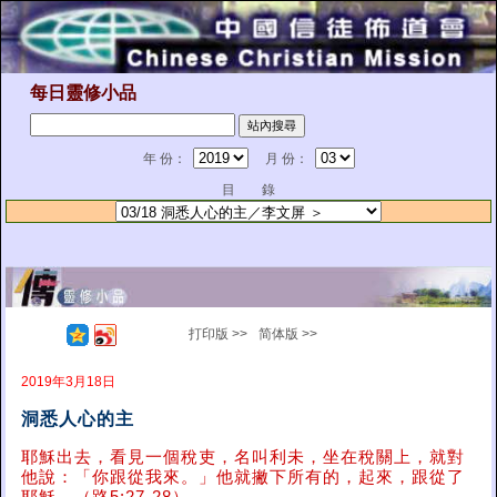
每日靈修小品
年 份：
月 份：
目 錄
打印版 >>
简体版 >>
2019年3月18日
洞悉人心的主
耶穌出去，看見一個稅吏，名叫利未，坐在稅關上，就對
他說：「你跟從我來。」他就撇下所有的，起來，跟從了