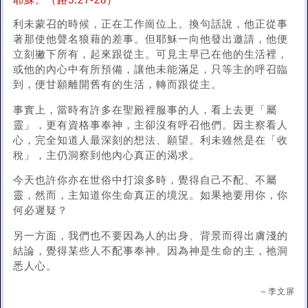
耶穌。（路5:27-28）
利未蒙召的時候，正在工作崗位上。換句話說，他正從事
著那使他聲名狼藉的差事。但耶穌一向他發出邀請，他便
立刻撇下所有，起來跟從主。可見主早已在他的生活裡，
或他的內心中有所預備，讓他未能滿足，只等主的呼召臨
到，便甘願離開舊有的生活，轉而跟從主。
事實上，當時有許多在聖殿裡服事的人，看上去更「屬
靈」，更有資格事奉神，主卻沒有呼召他們。因主察看人
心，完全知道人最深刻的想法、願望。利未雖然是在「收
稅」，主仍洞察到他內心真正的渴求。
今天也許你亦在世俗中打滾多時，覺得自己不配、不屬
靈，然而，主知道你生命真正的境況。如果祂要用你，你
何必遲疑？
另一方面，我們也不要因為人的出身、背景而得出膚淺的
結論，覺得某些人不配事奉神。因為神是生命的主，祂洞
悉人心。
～李文屏