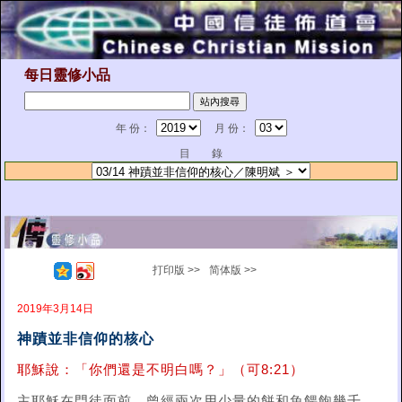
每日靈修小品
年 份：
月 份：
目 錄
打印版 >>
简体版 >>
2019年3月14日
神蹟並非信仰的核心
耶穌說：「你們還是不明白嗎？」（可8:21）
主耶穌在門徒面前，曾經兩次用少量的餅和魚餵飽幾千