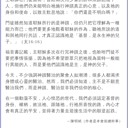
人，但他們仍未能明白祂施行神蹟真正的心意，以及祂的
身份和使命，以致主歎息地說：「你們還是不明白嗎？」
門徒雖然知道耶穌所行的是神蹟，但仍只把它理解為一種
能力而已；他們要更多地觀看耶穌的作為，聽祂所說的道
和與祂同行共話，才真正認識祂是「基督，是永生神的兒
子。」（太16:16）
福音書記載，主耶穌多次在行完神蹟之後，也吩咐門徒不
要把事情張揚，因為祂不希望群眾只把祂視為當時一般能
行異能的人，而是要他們認識祂是主，是神的兒子。
今天，不少強調神蹟醫治的聚會人如潮湧，很多人都渴求
身體或心靈的醫治。然而，我們必須知道，主不是不願意
醫治我們，而是神蹟、醫治並非我們信仰的核心。
在一個動蕩不安，人心惶恐的世代，我們必須認定基督的
身份、權柄，效法祂、跟隨祂，行祂所喜悅的路，內心才
會有真正的平安，並得著力量去迎接生活中的順逆起跌。
～陳明斌（作者是本會前總幹事）