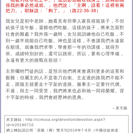
『祂被列在罪犯之中。』這話必應驗在我身上，因為那關
係我的事必然成就。」他們說：「主啊，請看！這裡有兩
把刀。」耶穌說：「夠了。」（路22:36-38）
我女兒是初中老師，她看見有些華人家長很寵孩子，不但
給孩子送午飯，還餵他們吃飯。這樣的孩子，將來怎面對
社會的難處？我外孫一歲時，女兒就訓練他自己吃飯，不
到一歲半就能自己吃飯。神也是這樣，不會讓我們永遠留
在順境。就像我們求學，學會那一年的功課後，就得升
班。成績特別好的，還可以跳班。所以，要有心理準備，
永遠有更大的挑戰在前頭！
主所囑咐門徒的話，是預示他們將來會遇到更多的迫害和
艱難；但屬主的人不是靠刀自衛。主走過的路我們不能不
走，跟隨主就要走十字架的道路。服事主一定要付代價。
不過，與主一同受苦，我們將來也必和祂一同得榮耀。背
十字架的時候，我們會經歷神的恩典。
～黃天賜
本文鏈結：http://ccmusa.org/devotion/devotion.aspx?
id=tr20180710
網上轉貼請註明「原載《傳》雙月刊2018年7-8月（中國信徒佈道