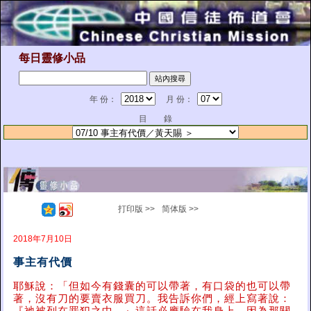
每日靈修小品
年 份：
月 份：
目 錄
打印版 >>
简体版 >>
2018年7月10日
事主有代價
耶穌說：「但如今有錢囊的可以帶著，有口袋的也可以帶
著，沒有刀的要賣衣服買刀。我告訴你們，經上寫著說：